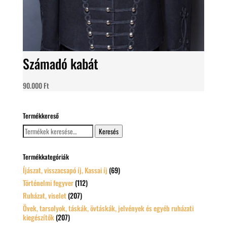
Számadó kabát
90.000
Ft
Termékkereső
Keresés
Keresés
a
következőre:
Termékkategóriák
Íjászat, visszacsapó íj, Kassai íj
(69)
Történelmi fegyver
(112)
Ruházat, viselet
(207)
Övek, tarsolyok, táskák, övtáskák, jelvények és egyéb ruházati
kiegészítők
(207)