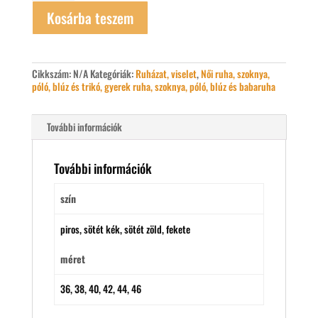
mennyiség
Kosárba teszem
Cikkszám:
N/A
Kategóriák:
Ruházat, viselet
,
Női ruha, szoknya,
póló, blúz és trikó, gyerek ruha, szoknya, póló, blúz és babaruha
További információk
További információk
szín
piros, sötét kék, sötét zöld, fekete
méret
36, 38, 40, 42, 44, 46