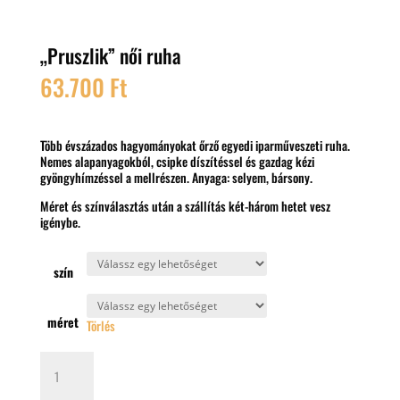
„Pruszlik” női ruha
63.700
Ft
Több évszázados hagyományokat őrző egyedi iparműveszeti ruha.
Nemes alapanyagokból, csipke díszítéssel és gazdag kézi
gyöngyhímzéssel a mellrészen. Anyaga: selyem, bársony.
Méret és színválasztás után a szállítás két-három hetet vesz
igénybe.
szín
méret
Törlés
"Pruszlik"
női
ruha