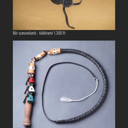
Bőr szaruivótartó - tülöktartó
1.300
Ft