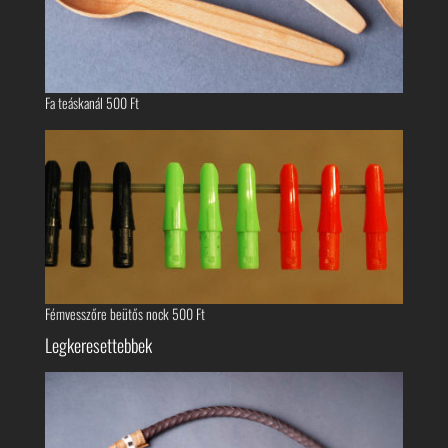
Fa teáskanál
500
Ft
Fémvesszőre beütős nock
500
Ft
Legkeresettebbek