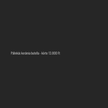
Pálinkás kerámia butella - körte
13.800
Ft