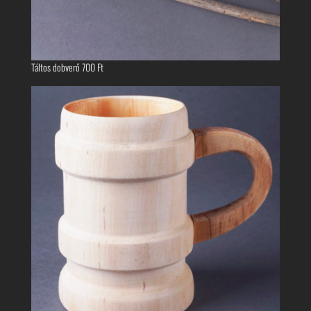
Táltos dobverő
700
Ft