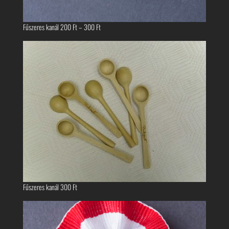
Ártartomány:
Fűszeres kanál
200
Ft
–
300
Ft
200 Ft
-
300 Ft
Fűszeres kanál
300
Ft