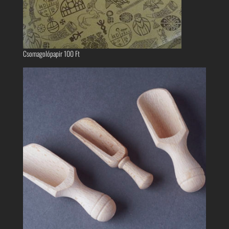
Csomagolópapir
100
Ft