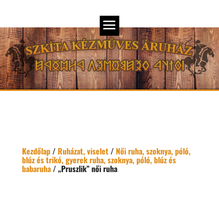
Kezdőlap
/
Ruházat, viselet
/
Női ruha, szoknya, póló,
blúz és trikó, gyerek ruha, szoknya, póló, blúz és
babaruha
/ „Pruszlik” női ruha