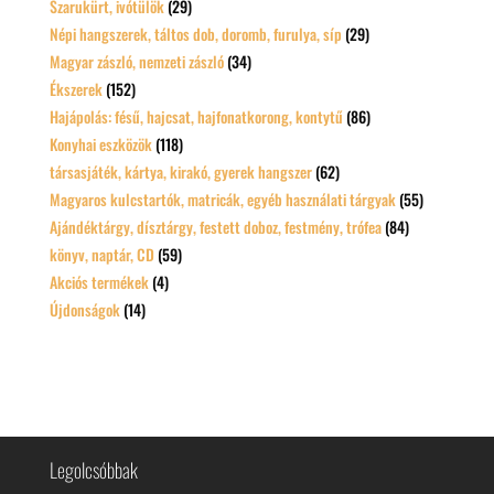
Szarukürt, ivótülök
(29)
Népi hangszerek, táltos dob, doromb, furulya, síp
(29)
Magyar zászló, nemzeti zászló
(34)
Ékszerek
(152)
Hajápolás: fésű, hajcsat, hajfonatkorong, kontytű
(86)
Konyhai eszközök
(118)
társasjáték, kártya, kirakó, gyerek hangszer
(62)
Magyaros kulcstartók, matricák, egyéb használati tárgyak
(55)
Ajándéktárgy, dísztárgy, festett doboz, festmény, trófea
(84)
könyv, naptár, CD
(59)
Akciós termékek
(4)
Újdonságok
(14)
Legolcsóbbak