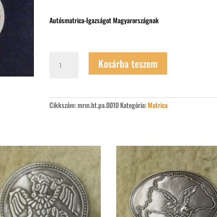
Autósmatrica-Igazságot Magyarországnak
Autósmatrica-
Kosárba teszem
Igazságot
Magyarországnak
10db/100
Ft
mennyiség
Cikkszám:
mrm.ht.pa.0010
Kategória:
Matrica