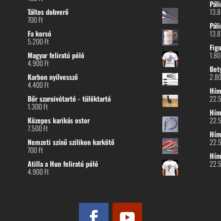
Páli
Táltos dobverő
13.
700
Ft
Páli
Fa korsó
13.
5.200
Ft
Fig
Magyar feliratú póló
1.8
4.900
Ft
Bet
Karbon nyílvessző
2.8
4.400
Ft
Hímz
Bőr szaruivótartó - tülöktartó
22.
1.300
Ft
Hímz
Közepes karikás ostor
22.
7.500
Ft
Hím
Nemzeti színű szilikon karkötő
22.
700
Ft
Hím
Atilla a Hun feliratú póló
22.
4.900
Ft