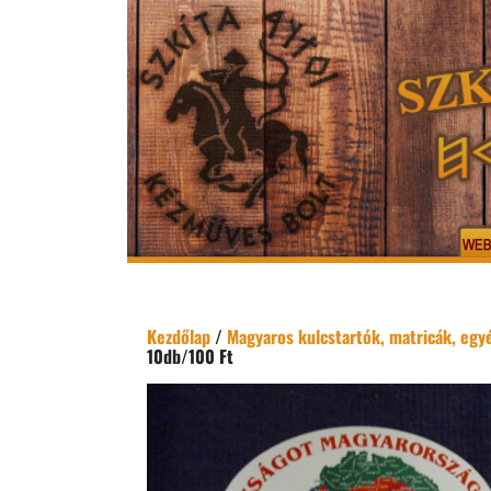
Kezdőlap
/
Magyaros kulcstartók, matricák, egyé
10db/100 Ft