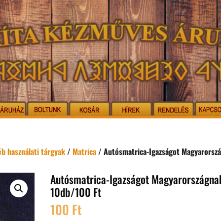
b használati tárgyak
/
Matrica
/ Autósmatrica-Igazságot Magyarorsz
Autósmatrica-Igazságot Magyarországna
10db/100 Ft
100
Ft