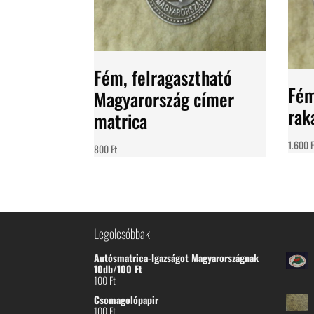
Fém, felragasztható
Fém
Magyarország címer
rak
matrica
1.600
F
800
Ft
Legolcsóbbak
Autósmatrica-Igazságot Magyarországnak
10db/100 Ft
100
Ft
Csomagolópapir
100
Ft