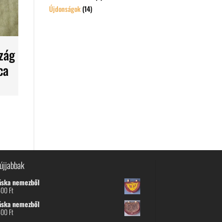
Újdonságok
(14)
zág
ca
újjabbak
áska nemezből
600
Ft
áska nemezből
600
Ft