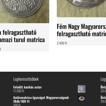
Fém Nagy Magyarors
 felragasztható
felragasztható matri
amazi turul matrica
2.400
Ft
t
Legkeresettebbek
Leg
Felnőtt karikás ostor
Övt
11.200
Ft
28.
Autósmatrica-Igazságot Magyarországnak
Övt
10db/100 Ft
28.
100
Ft