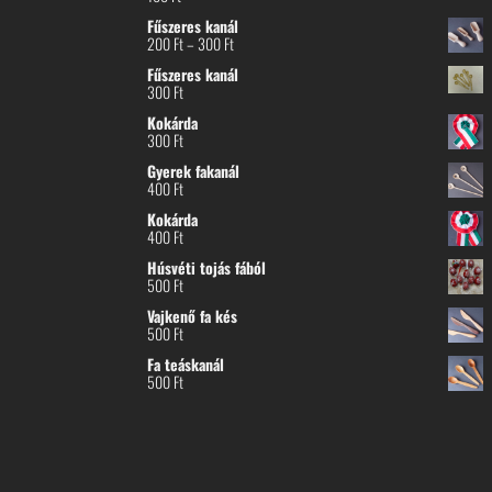
Fűszeres kanál
Ártartomány:
200
Ft
–
300
Ft
200 Ft
Fűszeres kanál
-
300
Ft
300 Ft
Kokárda
300
Ft
Gyerek fakanál
400
Ft
Kokárda
400
Ft
Húsvéti tojás fából
500
Ft
Vajkenő fa kés
500
Ft
Fa teáskanál
500
Ft