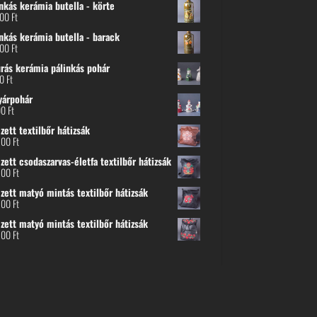
nkás kerámia butella - körte
800
Ft
nkás kerámia butella - barack
800
Ft
urás kerámia pálinkás pohár
00
Ft
yárpohár
00
Ft
ett textilbőr hátizsák
500
Ft
ett csodaszarvas-életfa textilbőr hátizsák
500
Ft
zett matyó mintás textilbőr hátizsák
500
Ft
zett matyó mintás textilbőr hátizsák
500
Ft