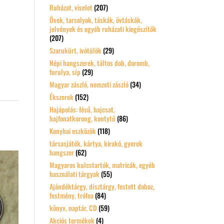
Ruházat, viselet
(207)
Övek, tarsolyok, táskák, övtáskák,
jelvények és egyéb ruházati kiegészítők
(207)
Szarukürt, ivótülök
(29)
Népi hangszerek, táltos dob, doromb,
furulya, síp
(29)
Magyar zászló, nemzeti zászló
(34)
Ékszerek
(152)
Hajápolás: fésű, hajcsat,
hajfonatkorong, kontytű
(86)
Konyhai eszközök
(118)
társasjáték, kártya, kirakó, gyerek
hangszer
(62)
Magyaros kulcstartók, matricák, egyéb
használati tárgyak
(55)
Ajándéktárgy, dísztárgy, festett doboz,
festmény, trófea
(84)
könyv, naptár, CD
(59)
Akciós termékek
(4)