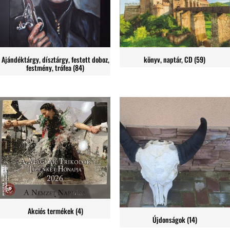
Ajándéktárgy, dísztárgy, festett doboz,
könyv, naptár, CD
(59)
festmény, trófea
(84)
Akciós termékek
(4)
Újdonságok
(14)