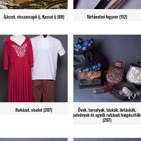
Íjászat, visszacsapó íj, Kassai íj
(69)
Történelmi fegyver
(112)
Ruházat, viselet
(207)
Övek, tarsolyok, táskák, övtáskák,
jelvények és egyéb ruházati kiegészítők
(207)