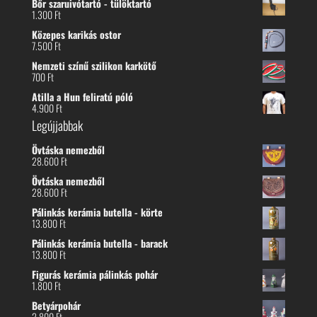
Bőr szaruivótartó - tülöktartó
1.300
Ft
Közepes karikás ostor
7.500
Ft
Nemzeti színű szilikon karkötő
700
Ft
Atilla a Hun feliratú póló
4.900
Ft
Legújjabbak
Övtáska nemezből
28.600
Ft
Övtáska nemezből
28.600
Ft
Pálinkás kerámia butella - körte
13.800
Ft
Pálinkás kerámia butella - barack
13.800
Ft
Figurás kerámia pálinkás pohár
1.800
Ft
Betyárpohár
2.800
Ft