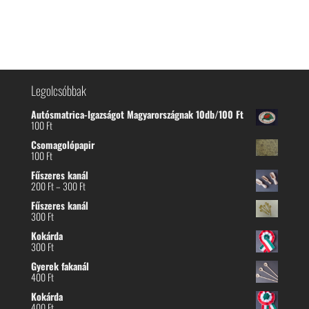
Legolcsóbbak
Autósmatrica-Igazságot Magyarországnak 10db/100 Ft
100
Ft
Csomagolópapir
100
Ft
Fűszeres kanál
Ártartomány:
200
Ft
–
300
Ft
200 Ft
Fűszeres kanál
-
300
Ft
300 Ft
Kokárda
300
Ft
Gyerek fakanál
400
Ft
Kokárda
400
Ft