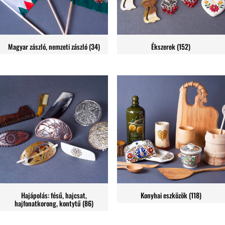
Magyar zászló, nemzeti zászló
(34)
Ékszerek
(152)
Hajápolás: fésű, hajcsat,
Konyhai eszközök
(118)
hajfonatkorong, kontytű
(86)