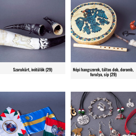
Szarukürt, ivótülök
(29)
Népi hangszerek, táltos dob, doromb,
furulya, síp
(29)