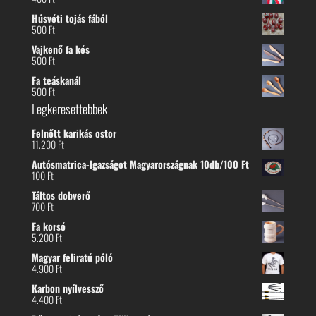
Húsvéti tojás fából
500
Ft
Vajkenő fa kés
500
Ft
Fa teáskanál
500
Ft
Legkeresettebbek
Felnőtt karikás ostor
11.200
Ft
Autósmatrica-Igazságot Magyarországnak 10db/100 Ft
100
Ft
Táltos dobverő
700
Ft
Fa korsó
5.200
Ft
Magyar feliratú póló
4.900
Ft
Karbon nyílvessző
4.400
Ft