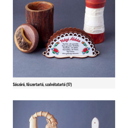
Sószóró, fűszertartó, szalvétatartó
(17)