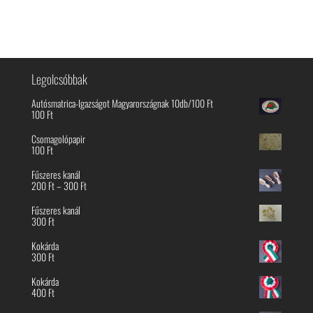
Legolcsóbbak
Autósmatrica-Igazságot Magyarországnak 10db/100 Ft
100
Ft
Csomagolópapir
100
Ft
Fűszeres kanál
Ártartomány:
200
Ft
–
300
Ft
200 Ft
-
Fűszeres kanál
300 Ft
300
Ft
Kokárda
300
Ft
Kokárda
400
Ft