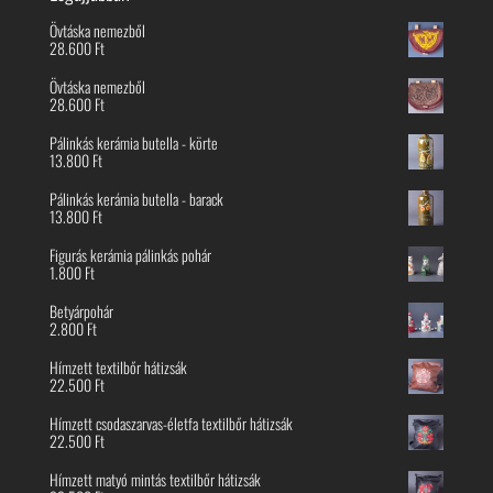
Övtáska nemezből
28.600
Ft
Övtáska nemezből
28.600
Ft
Pálinkás kerámia butella - körte
13.800
Ft
Pálinkás kerámia butella - barack
13.800
Ft
Figurás kerámia pálinkás pohár
1.800
Ft
Betyárpohár
2.800
Ft
Hímzett textilbőr hátizsák
22.500
Ft
Hímzett csodaszarvas-életfa textilbőr hátizsák
22.500
Ft
Hímzett matyó mintás textilbőr hátizsák