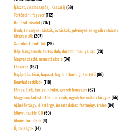
Íjászat, visszacsapó íj, Kassai íj
(69)
Történelmi fegyver
(112)
Ruházat, viselet
(207)
Övek, tarsolyok, táskák, övtáskák, jelvények és egyéb ruházati
kiegészítők
(207)
Szarukürt, ivótülök
(29)
Népi hangszerek, táltos dob, doromb, furulya, síp
(29)
Magyar zászló, nemzeti zászló
(34)
Ékszerek
(152)
Hajápolás: fésű, hajcsat, hajfonatkorong, kontytű
(86)
Konyhai eszközök
(118)
társasjáték, kártya, kirakó, gyerek hangszer
(62)
Magyaros kulcstartók, matricák, egyéb használati tárgyak
(55)
Ajándéktárgy, dísztárgy, festett doboz, festmény, trófea
(84)
könyv, naptár, CD
(59)
Akciós termékek
(4)
Újdonságok
(14)