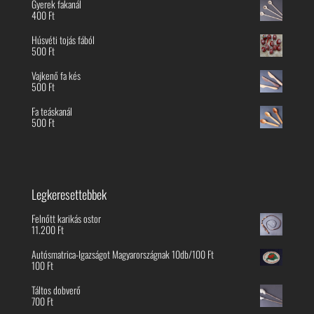
Gyerek fakanál
400
Ft
Húsvéti tojás fából
500
Ft
Vajkenő fa kés
500
Ft
Fa teáskanál
500
Ft
Legkeresettebbek
Felnőtt karikás ostor
11.200
Ft
Autósmatrica-Igazságot Magyarországnak 10db/100 Ft
100
Ft
Táltos dobverő
700
Ft