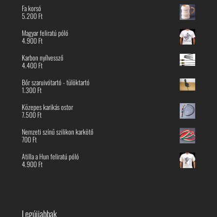
Fa korsó
5.200
Ft
Magyar feliratú póló
4.900
Ft
Karbon nyílvessző
4.400
Ft
Bőr szaruivótartó - tülöktartó
1.300
Ft
Közepes karikás ostor
7.500
Ft
Nemzeti színű szilikon karkötő
700
Ft
Atilla a Hun feliratú póló
4.900
Ft
Legújjabbak