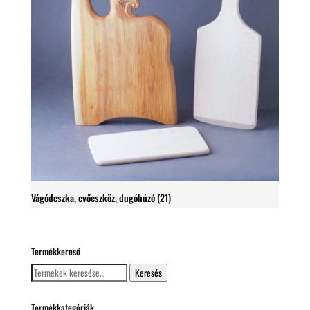
Vágódeszka, evőeszköz, dugóhúzó
(21)
Termékkereső
Keresés
Keresés
a
következőre:
Termékkategóriák