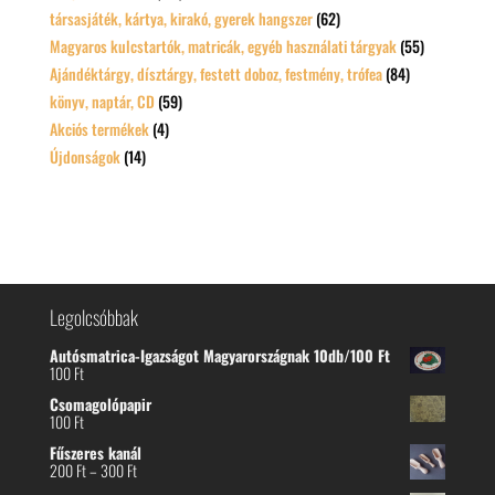
társasjáték, kártya, kirakó, gyerek hangszer
(62)
Magyaros kulcstartók, matricák, egyéb használati tárgyak
(55)
Ajándéktárgy, dísztárgy, festett doboz, festmény, trófea
(84)
könyv, naptár, CD
(59)
Akciós termékek
(4)
Újdonságok
(14)
Legolcsóbbak
Autósmatrica-Igazságot Magyarországnak 10db/100 Ft
100
Ft
Csomagolópapir
100
Ft
Fűszeres kanál
Ártartomány:
200
Ft
–
300
Ft
200 Ft