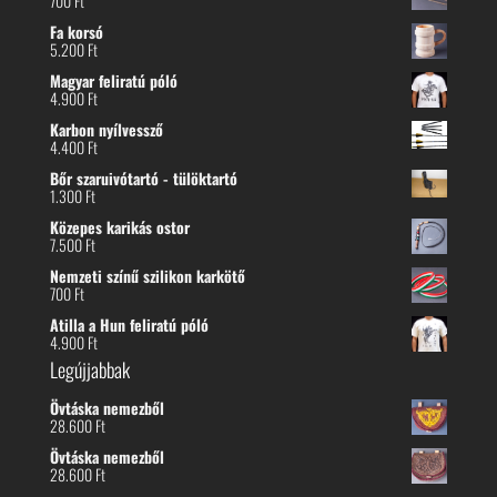
700
Ft
Fa korsó
5.200
Ft
Magyar feliratú póló
4.900
Ft
Karbon nyílvessző
4.400
Ft
Bőr szaruivótartó - tülöktartó
1.300
Ft
Közepes karikás ostor
7.500
Ft
Nemzeti színű szilikon karkötő
700
Ft
Atilla a Hun feliratú póló
4.900
Ft
Legújjabbak
Övtáska nemezből
28.600
Ft
Övtáska nemezből
28.600
Ft