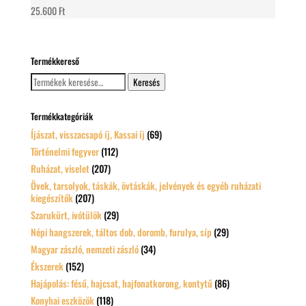
25.600
Ft
Termékkereső
Keresés
Keresés
a
következőre:
Termékkategóriák
Íjászat, visszacsapó íj, Kassai íj
(69)
Történelmi fegyver
(112)
Ruházat, viselet
(207)
Övek, tarsolyok, táskák, övtáskák, jelvények és egyéb ruházati
kiegészítők
(207)
Szarukürt, ivótülök
(29)
Népi hangszerek, táltos dob, doromb, furulya, síp
(29)
Magyar zászló, nemzeti zászló
(34)
Ékszerek
(152)
Hajápolás: fésű, hajcsat, hajfonatkorong, kontytű
(86)
Konyhai eszközök
(118)