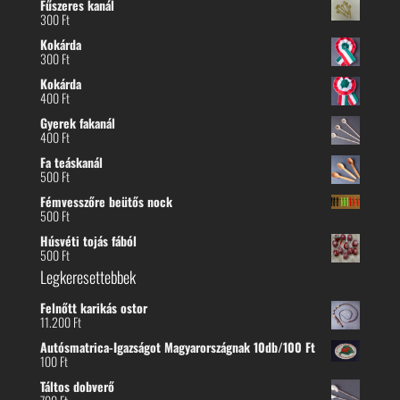
Fűszeres kanál
-
300
Ft
300 Ft
Kokárda
300
Ft
Kokárda
400
Ft
Gyerek fakanál
400
Ft
Fa teáskanál
500
Ft
Fémvesszőre beütős nock
500
Ft
Húsvéti tojás fából
500
Ft
Legkeresettebbek
Felnőtt karikás ostor
11.200
Ft
Autósmatrica-Igazságot Magyarországnak 10db/100 Ft
100
Ft
Táltos dobverő