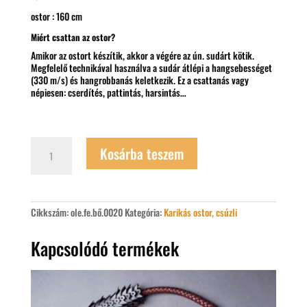
ostor : 160 cm
Miért csattan az ostor?
Amikor az ostort készítik, akkor a végére az ún. sudárt kötik.
Megfelelő technikával használva a sudár átlépi a hangsebességet
(330 m/s) és hangrobbanás keletkezik. Ez a csattanás vagy
népiesen: cserdítés, pattintás, harsintás…
Közepes
Kosárba teszem
karikás
ostor
mennyiség
Cikkszám:
ole.fe.bő.0020
Kategória:
Karikás ostor, csúzli
Kapcsolódó termékek