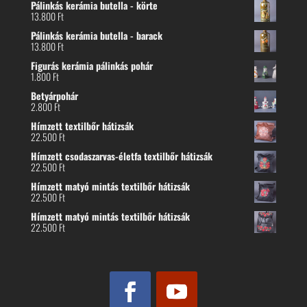
Pálinkás kerámia butella - körte
13.800
Ft
Pálinkás kerámia butella - barack
13.800
Ft
Figurás kerámia pálinkás pohár
1.800
Ft
Betyárpohár
2.800
Ft
Hímzett textilbőr hátizsák
22.500
Ft
Hímzett csodaszarvas-életfa textilbőr hátizsák
22.500
Ft
Hímzett matyó mintás textilbőr hátizsák
22.500
Ft
Hímzett matyó mintás textilbőr hátizsák
22.500
Ft