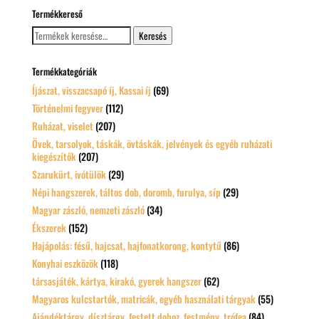
Termékkereső
Keresés
Keresés
a
következőre:
Termékkategóriák
Íjászat, visszacsapó íj, Kassai íj
(69)
Történelmi fegyver
(112)
Ruházat, viselet
(207)
Övek, tarsolyok, táskák, övtáskák, jelvények és egyéb ruházati
kiegészítők
(207)
Szarukürt, ivótülök
(29)
Népi hangszerek, táltos dob, doromb, furulya, síp
(29)
Magyar zászló, nemzeti zászló
(34)
Ékszerek
(152)
Hajápolás: fésű, hajcsat, hajfonatkorong, kontytű
(86)
Konyhai eszközök
(118)
társasjáték, kártya, kirakó, gyerek hangszer
(62)
Magyaros kulcstartók, matricák, egyéb használati tárgyak
(55)
Ajándéktárgy, dísztárgy, festett doboz, festmény, trófea
(84)