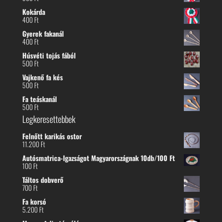
Kokárda
400
Ft
Gyerek fakanál
400
Ft
Húsvéti tojás fából
500
Ft
Vajkenő fa kés
500
Ft
Fa teáskanál
500
Ft
Legkeresettebbek
Felnőtt karikás ostor
11.200
Ft
Autósmatrica-Igazságot Magyarországnak 10db/100 Ft
100
Ft
Táltos dobverő
700
Ft
Fa korsó
5.200
Ft