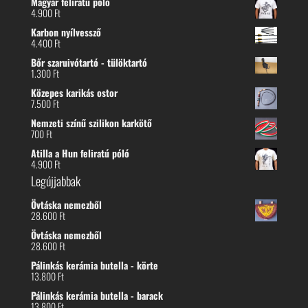
Magyar feliratú póló
4.900
Ft
Karbon nyílvessző
4.400
Ft
Bőr szaruivótartó - tülöktartó
1.300
Ft
Közepes karikás ostor
7.500
Ft
Nemzeti színű szilikon karkötő
700
Ft
Atilla a Hun feliratú póló
4.900
Ft
Legújjabbak
Övtáska nemezből
28.600
Ft
Övtáska nemezből
28.600
Ft
Pálinkás kerámia butella - körte
13.800
Ft
Pálinkás kerámia butella - barack
13.800
Ft