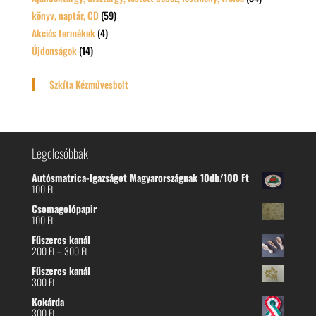
könyv, naptár, CD
(59)
Akciós termékek
(4)
Újdonságok
(14)
Szkíta Kézművesbolt
Legolcsóbbak
Autósmatrica-Igazságot Magyarországnak 10db/100 Ft
100
Ft
Csomagolópapir
100
Ft
Fűszeres kanál
Ártartomány:
200
Ft
–
300
Ft
200 Ft
Fűszeres kanál
-
300
Ft
300 Ft
Kokárda
300
Ft