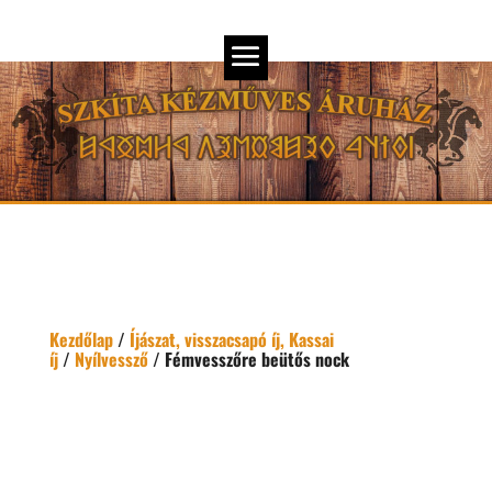
Kezdőlap
/
Íjászat, visszacsapó íj, Kassai
íj
/
Nyílvessző
/ Fémvesszőre beütős nock