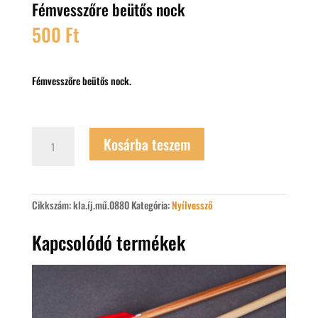
Fémvesszőre beütős nock
500
Ft
Fémvesszőre beütős nock.
Fémvesszőre
Kosárba teszem
beütős
nock
mennyiség
Cikkszám:
kla.íj.mű.0880
Kategória:
Nyílvessző
Kapcsolódó termékek