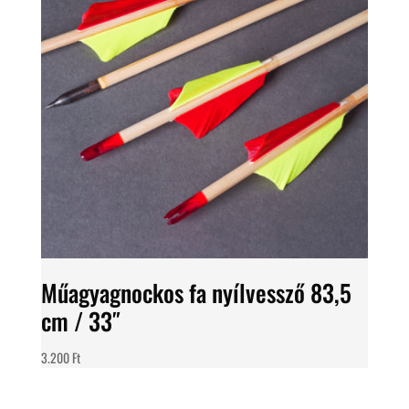
Műagyagnockos fa nyílvessző 83,5
cm / 33″
3.200
Ft