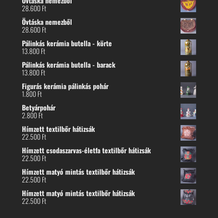
Övtáska nemezből
28.600
Ft
Övtáska nemezből
28.600
Ft
Pálinkás kerámia butella - körte
13.800
Ft
Pálinkás kerámia butella - barack
13.800
Ft
Figurás kerámia pálinkás pohár
1.800
Ft
Betyárpohár
2.800
Ft
Hímzett textilbőr hátizsák
22.500
Ft
Hímzett csodaszarvas-életfa textilbőr hátizsák
22.500
Ft
Hímzett matyó mintás textilbőr hátizsák
22.500
Ft
Hímzett matyó mintás textilbőr hátizsák
22.500
Ft