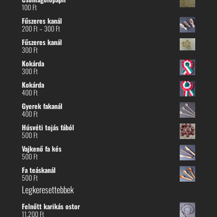
100
Ft
Fűszeres kanál
Ártartomány:
200
Ft
–
300
Ft
200 Ft
Fűszeres kanál
-
300
Ft
300 Ft
Kokárda
300
Ft
Kokárda
400
Ft
Gyerek fakanál
400
Ft
Húsvéti tojás fából
500
Ft
Vajkenő fa kés
500
Ft
Fa teáskanál
500
Ft
Legkeresettebbek
Felnőtt karikás ostor
11.200
Ft