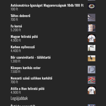
Autósmatrica-Igazságot Magyarországnak 10db/100 Ft
100
Ft
Táltos dobverő
700
Ft
Fa korsó
5.200
Ft
Magyar feliratú póló
4.900
Ft
Karbon nyílvessző
4.400
Ft
Bőr szaruivótartó - tülöktartó
1.300
Ft
Közepes karikás ostor
7.500
Ft
Nemzeti színű szilikon karkötő
700
Ft
Atilla a Hun feliratú póló
4.900
Ft
Legújjabbak