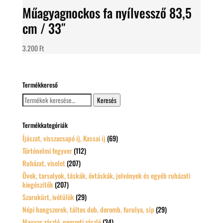
Műagyagnockos fa nyílvessző 83,5
cm / 33″
3.200
Ft
Termékkereső
Keresés
Keresés
a
következőre:
Termékkategóriák
Íjászat, visszacsapó íj, Kassai íj
(69)
Történelmi fegyver
(112)
Ruházat, viselet
(207)
Övek, tarsolyok, táskák, övtáskák, jelvények és egyéb ruházati
kiegészítők
(207)
Szarukürt, ivótülök
(29)
Népi hangszerek, táltos dob, doromb, furulya, síp
(29)
Magyar zászló, nemzeti zászló
(34)