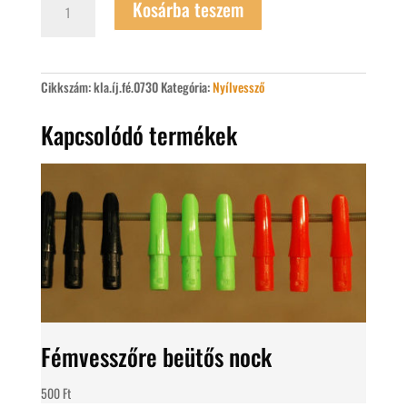
Kosárba teszem
nyilvessző
8
mm
1816
mennyiség
Cikkszám:
kla.íj.fé.0730
Kategória:
Nyílvessző
Kapcsolódó termékek
Fémvesszőre beütős nock
500
Ft