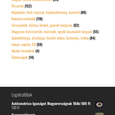
Ékszerek
(152)
Hajápolás: fésű, hajcsat, hajfonatkorong, kontytű
(86)
Konyhai eszközök
(118)
társasjáték, kártya, kirakó, gyerek hangszer
(62)
Magyaros kulcstartók, matricák, egyéb használati tárgyak
(55)
Ajándéktárgy, dísztárgy, festett doboz, festmény, trófea
(84)
könyv, naptár, CD
(59)
Akciós termékek
(4)
Újdonságok
(14)
Legolcsóbbak
Autósmatrica-Igazságot Magyarországnak 10db/100 Ft
100
Ft
Csomagolópapir