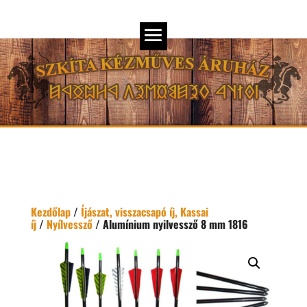
Kezdőlap
/
Íjászat, visszacsapó íj, Kassai
íj
/
Nyílvessző
/ Alumínium nyilvessző 8 mm 1816