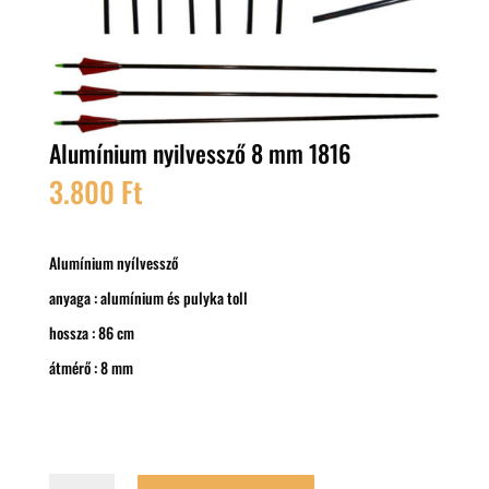
Alumínium nyilvessző 8 mm 1816
3.800
Ft
Alumínium nyílvessző
anyaga : alumínium és pulyka toll
hossza : 86 cm
átmérő : 8 mm
Alumínium