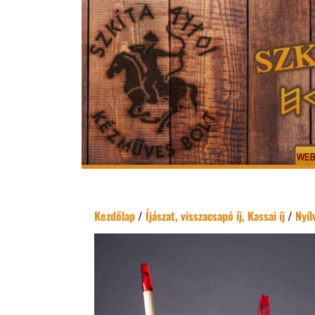
Kezdőlap
/
Íjászat, visszacsapó íj, Kassai íj
/
Nyíl