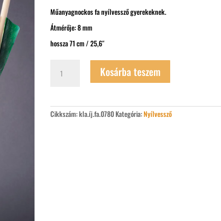
Műanyagnockos fa nyílvessző gyerekeknek.
Átmérője: 8 mm
hossza 71 cm / 25,6″
Műanyagnockos
Kosárba teszem
fa
gyerek
nyílvessző
71
cm
Cikkszám:
kla.íj.fa.0780
Kategória:
Nyílvessző
/
25,6"
mennyiség