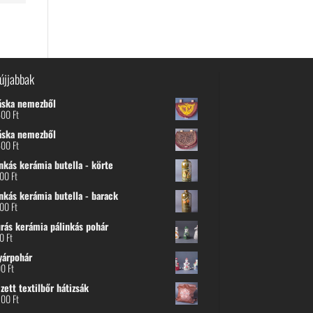
újjabbak
áska nemezből
600
Ft
áska nemezből
600
Ft
nkás kerámia butella - körte
800
Ft
nkás kerámia butella - barack
800
Ft
urás kerámia pálinkás pohár
00
Ft
yárpohár
00
Ft
ett textilbőr hátizsák
500
Ft