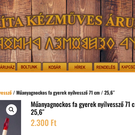
vessző
/ Műanyagnockos fa gyerek nyílvessző 71 cm / 25,6″
Műanyagnockos fa gyerek nyílvessző 71 
25,6″
2.300
Ft