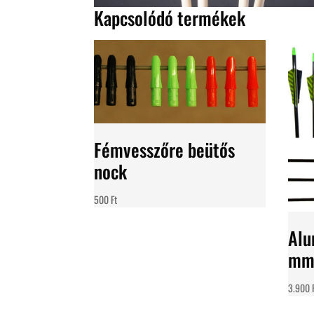
Kapcsolódó termékek
Fémvesszőre beütős
nock
500
Ft
Alu
mm 
3.900