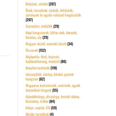
Ruházat, viselet
(207)
Övek, tarsolyok, táskák, övtáskák,
jelvények és egyéb ruházati kiegészítők
(207)
Szarukürt, ivótülök
(29)
Népi hangszerek, táltos dob, doromb,
furulya, síp
(29)
Magyar zászló, nemzeti zászló
(34)
Ékszerek
(152)
Hajápolás: fésű, hajcsat,
hajfonatkorong, kontytű
(86)
Konyhai eszközök
(118)
társasjáték, kártya, kirakó, gyerek
hangszer
(62)
Magyaros kulcstartók, matricák, egyéb
használati tárgyak
(55)
Ajándéktárgy, dísztárgy, festett doboz,
festmény, trófea
(84)
könyv, naptár, CD
(59)
Akciós termékek
(4)