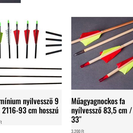
mínium nyilvesszö 9
Műagyagnockos fa
2116-93 cm hosszú
nyílvessző 83,5 cm /
33″
Ft
3.200
Ft