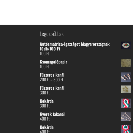
Legolcsóbbak
Autósmatrica-Igazságot Magyarországnak
10db/100 Ft
100
Ft
Csomagolópapir
100
Ft
Fűszeres kanál
Ártartomány:
200
Ft
–
300
Ft
200 Ft
Fűszeres kanál
-
300
Ft
300 Ft
Kokárda
300
Ft
Gyerek fakanál
400
Ft
Kokárda
400
Ft