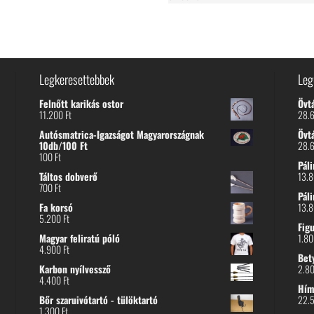
Legkeresettebbek
Leg
Felnőtt karikás ostor
Övt
11.200
Ft
28.
Autósmatrica-Igazságot Magyarországnak
Övt
10db/100 Ft
28.
100
Ft
Páli
Táltos dobverő
13.
700
Ft
Páli
Fa korsó
13.
5.200
Ft
Fig
Magyar feliratú póló
1.8
4.900
Ft
Bet
Karbon nyílvessző
2.8
4.400
Ft
Hímz
Bőr szaruivótartó - tülöktartó
22.
1.300
Ft