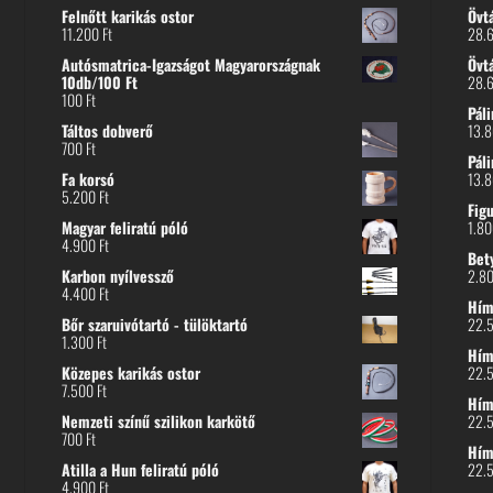
Felnőtt karikás ostor
Övt
11.200
Ft
28.
Autósmatrica-Igazságot Magyarországnak
Övt
10db/100 Ft
28.
100
Ft
Páli
Táltos dobverő
13.
700
Ft
Páli
Fa korsó
13.
5.200
Ft
Fig
Magyar feliratú póló
1.8
4.900
Ft
Bet
Karbon nyílvessző
2.8
4.400
Ft
Hímz
Bőr szaruivótartó - tülöktartó
22.
1.300
Ft
Hímz
Közepes karikás ostor
22.
7.500
Ft
Hím
Nemzeti színű szilikon karkötő
22.
700
Ft
Hím
Atilla a Hun feliratú póló
22.
4.900
Ft