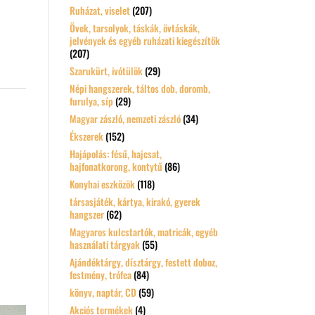
Ruházat, viselet
(207)
Övek, tarsolyok, táskák, övtáskák,
jelvények és egyéb ruházati kiegészítők
(207)
Szarukürt, ivótülök
(29)
Népi hangszerek, táltos dob, doromb,
furulya, síp
(29)
Magyar zászló, nemzeti zászló
(34)
Ékszerek
(152)
Hajápolás: fésű, hajcsat,
hajfonatkorong, kontytű
(86)
Konyhai eszközök
(118)
társasjáték, kártya, kirakó, gyerek
hangszer
(62)
Magyaros kulcstartók, matricák, egyéb
használati tárgyak
(55)
Ajándéktárgy, dísztárgy, festett doboz,
festmény, trófea
(84)
könyv, naptár, CD
(59)
Akciós termékek
(4)