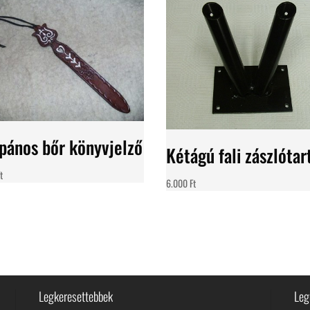
ipános bőr könyvjelző
Kétágú fali zászlótar
t
6.000
Ft
Legkeresettebbek
Leg