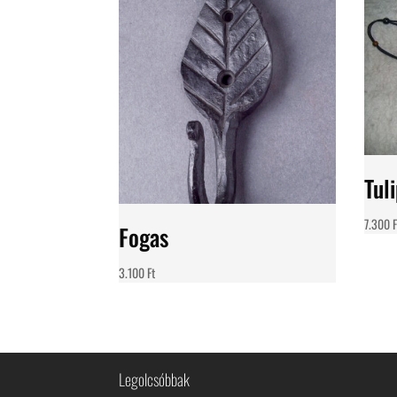
Tul
7.300
F
Fogas
3.100
Ft
Legolcsóbbak