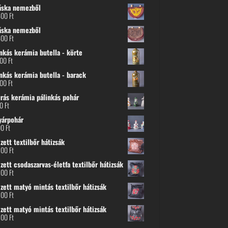
áska nemezből
600
Ft
áska nemezből
600
Ft
nkás kerámia butella - körte
800
Ft
nkás kerámia butella - barack
800
Ft
urás kerámia pálinkás pohár
00
Ft
yárpohár
00
Ft
ett textilbőr hátizsák
500
Ft
ett csodaszarvas-életfa textilbőr hátizsák
500
Ft
zett matyó mintás textilbőr hátizsák
500
Ft
zett matyó mintás textilbőr hátizsák
500
Ft