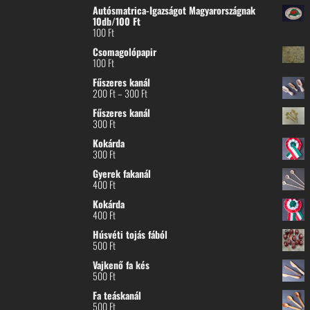
Autósmatrica-Igazságot Magyarországnak
10db/100 Ft
100
Ft
Csomagolópapir
100
Ft
Fűszeres kanál
Ártartomány:
200
Ft
–
300
Ft
200 Ft
Fűszeres kanál
-
300
Ft
300 Ft
Kokárda
300
Ft
Gyerek fakanál
400
Ft
Kokárda
400
Ft
Húsvéti tojás fából
500
Ft
Vajkenő fa kés
500
Ft
Fa teáskanál
500
Ft