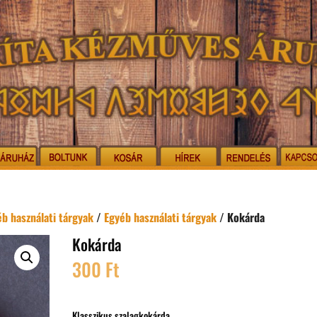
b használati tárgyak
/
Egyéb használati tárgyak
/ Kokárda
Kokárda
300
Ft
Klasszikus szalagkokárda