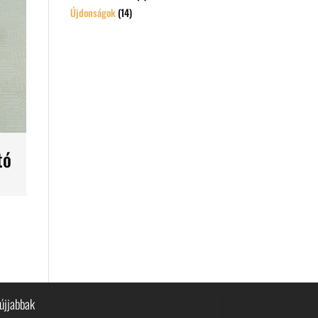
Újdonságok
(14)
tó
újjabbak