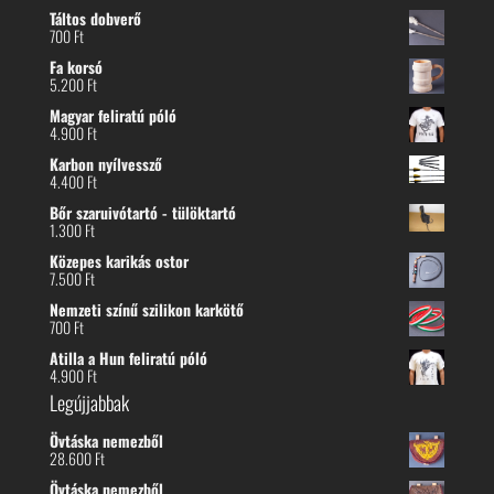
Táltos dobverő
700
Ft
Fa korsó
5.200
Ft
Magyar feliratú póló
4.900
Ft
Karbon nyílvessző
4.400
Ft
Bőr szaruivótartó - tülöktartó
1.300
Ft
Közepes karikás ostor
7.500
Ft
Nemzeti színű szilikon karkötő
700
Ft
Atilla a Hun feliratú póló
4.900
Ft
Legújjabbak
Övtáska nemezből
28.600
Ft
Övtáska nemezből