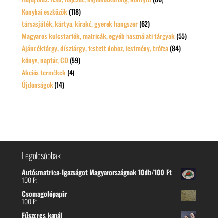
Konyhai eszközök
(118)
társasjáték, kártya, kirakó, gyerek hangszer
(62)
Magyaros kulcstartók, matricák, egyéb használati tárgyak
(55)
Ajándéktárgy, dísztárgy, festett doboz, festmény, trófea
(84)
könyv, naptár, CD
(59)
Akciós termékek
(4)
Újdonságok
(14)
Legolcsóbbak
Autósmatrica-Igazságot Magyarországnak 10db/100 Ft
100
Ft
Csomagolópapir
100
Ft
Fűszeres kanál