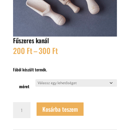
Fűszeres kanál
Ártartomány:
200
Ft
–
300
Ft
200 Ft
-
300 Ft
Fából készült termék.
méret
Fűszeres
Kosárba teszem
kanál
mennyiség