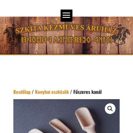
Kezdőlap
/
Konyhai eszközök
/ Fűszeres kanál