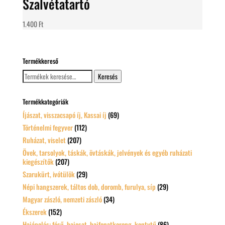
Szalvétatartó
1.400
Ft
Termékkereső
Keresés
Keresés
a
következőre:
Termékkategóriák
Íjászat, visszacsapó íj, Kassai íj
(69)
Történelmi fegyver
(112)
Ruházat, viselet
(207)
Övek, tarsolyok, táskák, övtáskák, jelvények és egyéb ruházati
kiegészítők
(207)
Szarukürt, ivótülök
(29)
Népi hangszerek, táltos dob, doromb, furulya, síp
(29)
Magyar zászló, nemzeti zászló
(34)
Ékszerek
(152)
Hajápolás: fésű, hajcsat, hajfonatkorong, kontytű
(86)