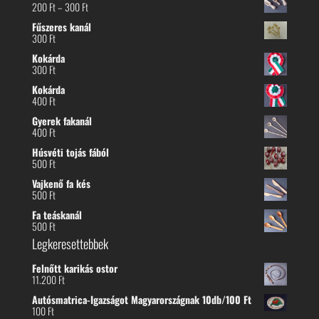
Ártartomány:
200
Ft
–
300
Ft
200 Ft
Fűszeres kanál
-
300
Ft
300 Ft
Kokárda
300
Ft
Kokárda
400
Ft
Gyerek fakanál
400
Ft
Húsvéti tojás fából
500
Ft
Vajkenő fa kés
500
Ft
Fa teáskanál
500
Ft
Legkeresettebbek
Felnőtt karikás ostor
11.200
Ft
Autósmatrica-Igazságot Magyarországnak 10db/100 Ft
100
Ft