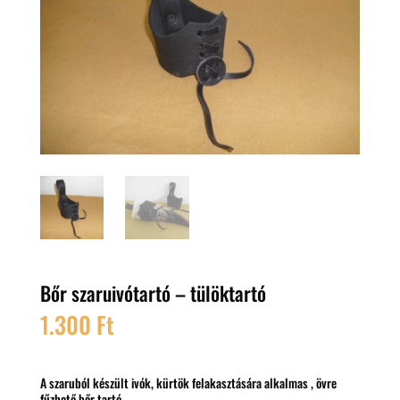
Bőr szaruivótartó – tülöktartó
1.300
Ft
A szaruból készült ivók, kürtök felakasztására alkalmas , övre
fűzhető bőr tartó.