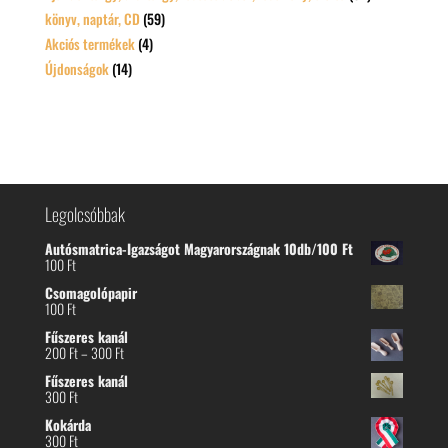
könyv, naptár, CD
(59)
Akciós termékek
(4)
Újdonságok
(14)
Legolcsóbbak
Autósmatrica-Igazságot Magyarországnak 10db/100 Ft
100
Ft
Csomagolópapir
100
Ft
Fűszeres kanál
Ártartomány:
200
Ft
–
300
Ft
200 Ft
Fűszeres kanál
-
300
Ft
300 Ft
Kokárda
300
Ft