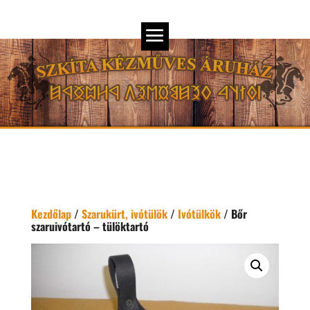
Kezdőlap
/
Szarukürt, ivótülök
/
Ivótülkök
/ Bőr
szaruivótartó – tülöktartó