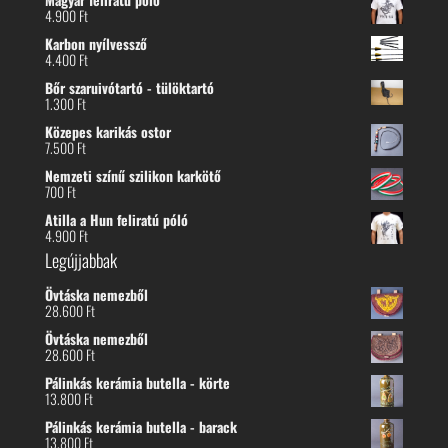
4.900
Ft
Karbon nyílvessző
4.400
Ft
Bőr szaruivótartó - tülöktartó
1.300
Ft
Közepes karikás ostor
7.500
Ft
Nemzeti színű szilikon karkötő
700
Ft
Atilla a Hun feliratú póló
4.900
Ft
Legújjabbak
Övtáska nemezből
28.600
Ft
Övtáska nemezből
28.600
Ft
Pálinkás kerámia butella - körte
13.800
Ft
Pálinkás kerámia butella - barack
13.800
Ft