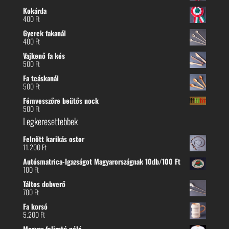
Kokárda
400
Ft
Gyerek fakanál
400
Ft
Vajkenő fa kés
500
Ft
Fa teáskanál
500
Ft
Fémvesszőre beütős nock
500
Ft
Legkeresettebbek
Felnőtt karikás ostor
11.200
Ft
Autósmatrica-Igazságot Magyarországnak 10db/100 Ft
100
Ft
Táltos dobverő
700
Ft
Fa korsó
5.200
Ft
Magyar feliratú póló