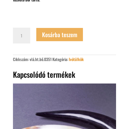
Bőr
Kosárba teszem
szaruivótartó
-
tülöktartó
mennyiség
Cikkszám:
vlá.ht.bő.0351
Kategória:
Ivótülkök
Kapcsolódó termékek