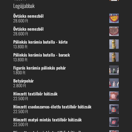
Legújjabbak
Övtáska nemezből
28.600
Ft
Övtáska nemezből
28.600
Ft
Pálinkás kerámia butella - körte
13.800
Ft
Pálinkás kerámia butella - barack
13.800
Ft
Figurás kerámia pálinkás pohár
1.800
Ft
Betyárpohár
2.800
Ft
Hímzett textilbőr hátizsák
22.500
Ft
Hímzett csodaszarvas-életfa textilbőr hátizsák
22.500
Ft
Hímzett matyó mintás textilbőr hátizsák
22.500
Ft