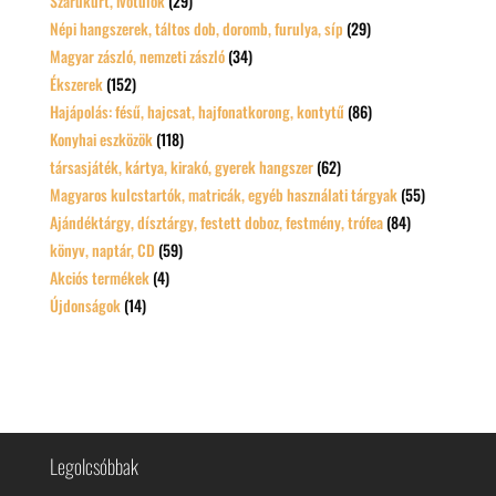
Szarukürt, ivótülök
(29)
Népi hangszerek, táltos dob, doromb, furulya, síp
(29)
Magyar zászló, nemzeti zászló
(34)
Ékszerek
(152)
Hajápolás: fésű, hajcsat, hajfonatkorong, kontytű
(86)
Konyhai eszközök
(118)
társasjáték, kártya, kirakó, gyerek hangszer
(62)
Magyaros kulcstartók, matricák, egyéb használati tárgyak
(55)
Ajándéktárgy, dísztárgy, festett doboz, festmény, trófea
(84)
könyv, naptár, CD
(59)
Akciós termékek
(4)
Újdonságok
(14)
Legolcsóbbak