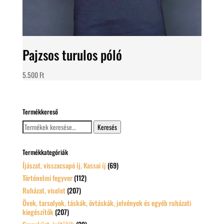
Pajzsos turulos póló
5.500
Ft
Termékkereső
Keresés
Keresés
a
következőre:
Termékkategóriák
Íjászat, visszacsapó íj, Kassai íj
(69)
Történelmi fegyver
(112)
Ruházat, viselet
(207)
Övek, tarsolyok, táskák, övtáskák, jelvények és egyéb ruházati
kiegészítők
(207)