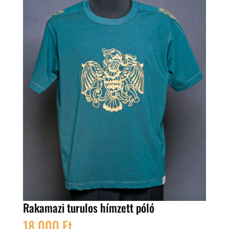
Rakamazi turulos hímzett póló
18.000
Ft