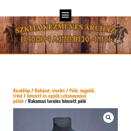
Kezdőlap
/
Ruházat, viselet
/
Póló, ingpóló,
trikó
/
hímzett és egyéb szitanyomású
pólók
/ Rakamazi turulos hímzett póló