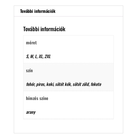
További információk
További információk
méret
S, M, L, XL, 2XL
szín
fehér, piros, keki, sötét kék, sötét zöld, fekete
hímzés színe
arany