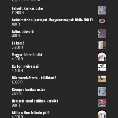
Felnőtt karikás ostor
11.200
Ft
Autósmatrica-Igazságot Magyarországnak 10db/100 Ft
100
Ft
Táltos dobverő
700
Ft
Fa korsó
5.200
Ft
Magyar feliratú póló
4.900
Ft
Karbon nyílvessző
4.400
Ft
Bőr szaruivótartó - tülöktartó
1.300
Ft
Közepes karikás ostor
7.500
Ft
Nemzeti színű szilikon karkötő
700
Ft
Atilla a Hun feliratú póló
4.900
Ft