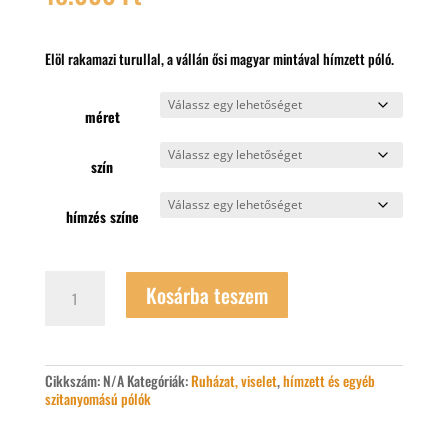
Elöl rakamazi turullal, a vállán ősi magyar mintával hímzett póló.
méret
szín
hímzés színe
Rakamazi
Kosárba teszem
turulos
hímzett
póló
mennyiség
Cikkszám:
N/A
Kategóriák:
Ruházat, viselet
,
hímzett és egyéb
szitanyomású pólók