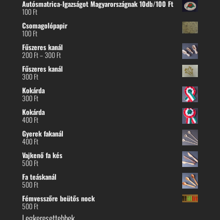
Autósmatrica-Igazságot Magyarországnak 10db/100 Ft
100
Ft
Csomagolópapir
100
Ft
Fűszeres kanál
Ártartomány:
200
Ft
–
300
Ft
200 Ft
Fűszeres kanál
-
300
Ft
300 Ft
Kokárda
300
Ft
Kokárda
400
Ft
Gyerek fakanál
400
Ft
Vajkenő fa kés
500
Ft
Fa teáskanál
500
Ft
Fémvesszőre beütős nock
500
Ft
Legkeresettebbek