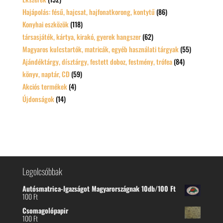
Hajápolás: fésű, hajcsat, hajfonatkorong, kontytű
(86)
Konyhai eszközök
(118)
társasjáték, kártya, kirakó, gyerek hangszer
(62)
Magyaros kulcstartók, matricák, egyéb használati tárgyak
(55)
Ajándéktárgy, dísztárgy, festett doboz, festmény, trófea
(84)
könyv, naptár, CD
(59)
Akciós termékek
(4)
Újdonságok
(14)
Legolcsóbbak
Autósmatrica-Igazságot Magyarországnak 10db/100 Ft
100
Ft
Csomagolópapir
100
Ft