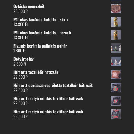
Övtáska nemezből
28.600
Ft
Pálinkás kerámia butella - körte
13.800
Ft
Pálinkás kerámia butella - barack
13.800
Ft
Figurás kerámia pálinkás pohár
1.800
Ft
Betyárpohár
2.800
Ft
Hímzett textilbőr hátizsák
22.500
Ft
Hímzett csodaszarvas-életfa textilbőr hátizsák
22.500
Ft
Hímzett matyó mintás textilbőr hátizsák
22.500
Ft
Hímzett matyó mintás textilbőr hátizsák
22.500
Ft