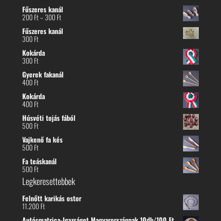
Fűszeres kanál
Ártartomány:
200
Ft
–
300
Ft
200 Ft
Fűszeres kanál
-
300
Ft
300 Ft
Kokárda
300
Ft
Gyerek fakanál
400
Ft
Kokárda
400
Ft
Húsvéti tojás fából
500
Ft
Vajkenő fa kés
500
Ft
Fa teáskanál
500
Ft
Legkeresettebbek
Felnőtt karikás ostor
11.200
Ft
Autósmatrica-Igazságot Magyarországnak 10db/100 Ft