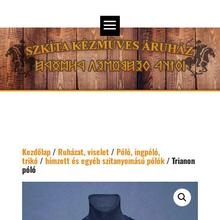
Kezdőlap
/
Ruházat, viselet
/
Póló, ingpóló,
trikó
/
hímzett és egyéb szitanyomású pólók
/ Trianon
póló