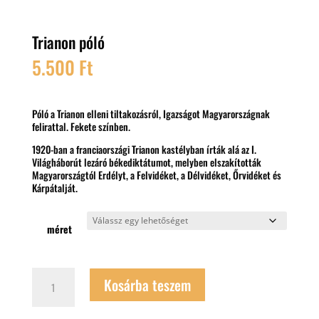
Trianon póló
5.500
Ft
Póló a Trianon elleni tiltakozásról, Igazságot Magyarországnak
felirattal. Fekete színben.
1920-ban a franciaországi Trianon kastélyban írták alá az I.
Világháborút lezáró békediktátumot, melyben elszakították
Magyarországtól Erdélyt, a Felvidéket, a Délvidéket, Őrvidéket és
Kárpátalját.
méret
Trianon
Kosárba teszem
póló
mennyiség