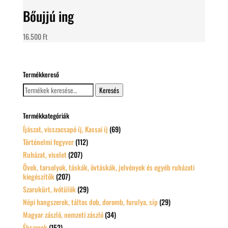
Bőujjú ing
16.500
Ft
Termékkereső
Keresés
Keresés
a
következőre:
Termékkategóriák
Íjászat, visszacsapó íj, Kassai íj
(69)
Történelmi fegyver
(112)
Ruházat, viselet
(207)
Övek, tarsolyok, táskák, övtáskák, jelvények és egyéb ruházati
kiegészítők
(207)
Szarukürt, ivótülök
(29)
Népi hangszerek, táltos dob, doromb, furulya, síp
(29)
Magyar zászló, nemzeti zászló
(34)
Ékszerek
(152)