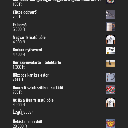
100
Ft
Táltos dobverő
700
Ft
Fa korsó
5.200
Ft
Magyar feliratú póló
4.900
Ft
Karbon nyílvessző
4.400
Ft
Bőr szaruivótartó - tülöktartó
1.300
Ft
Közepes karikás ostor
7.500
Ft
Nemzeti színű szilikon karkötő
700
Ft
Atilla a Hun feliratú póló
4.900
Ft
Legújjabbak
Övtáska nemezből
28.600
Ft