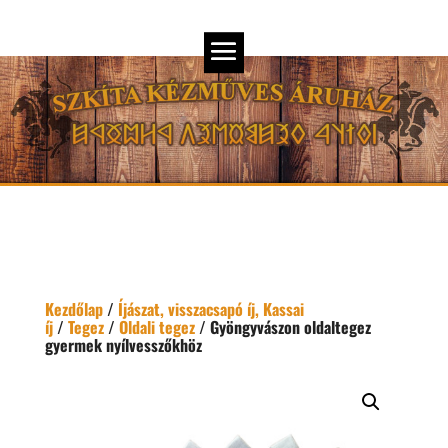
Kezdőlap
/
Íjászat, visszacsapó íj, Kassai
íj
/
Tegez
/
Oldali tegez
/ Gyöngyvászon oldaltegez
gyermek nyílvesszőkhöz