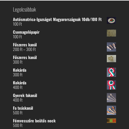
Legolcsóbbak
Autósmatrica-Igazságot Magyarországnak 10db/100 Ft
100
Ft
Csomagolópapir
100
Ft
Fűszeres kanál
Ártartomány:
200
Ft
–
300
Ft
200 Ft
Fűszeres kanál
-
300
Ft
300 Ft
Kokárda
300
Ft
Kokárda
400
Ft
Gyerek fakanál
400
Ft
Fa teáskanál
500
Ft
Fémvesszőre beütős nock
500
Ft