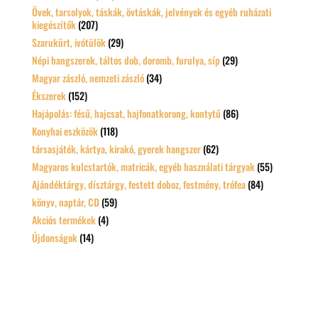
Övek, tarsolyok, táskák, övtáskák, jelvények és egyéb ruházati
kiegészítők
(207)
Szarukürt, ivótülök
(29)
Népi hangszerek, táltos dob, doromb, furulya, síp
(29)
Magyar zászló, nemzeti zászló
(34)
Ékszerek
(152)
Hajápolás: fésű, hajcsat, hajfonatkorong, kontytű
(86)
Konyhai eszközök
(118)
társasjáték, kártya, kirakó, gyerek hangszer
(62)
Magyaros kulcstartók, matricák, egyéb használati tárgyak
(55)
Ajándéktárgy, dísztárgy, festett doboz, festmény, trófea
(84)
könyv, naptár, CD
(59)
Akciós termékek
(4)
Újdonságok
(14)