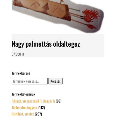
Nagy palmettás oldaltegez
37.300
Ft
Termékkereső
Keresés
Keresés
a
következőre:
Termékkategóriák
Íjászat, visszacsapó íj, Kassai íj
(69)
Történelmi fegyver
(112)
Ruházat, viselet
(207)