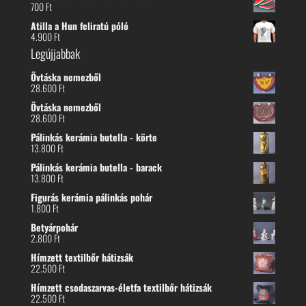
700
Ft
Atilla a Hun feliratú póló
4.900
Ft
Legújjabbak
Övtáska nemezből
28.600
Ft
Övtáska nemezből
28.600
Ft
Pálinkás kerámia butella - körte
13.800
Ft
Pálinkás kerámia butella - barack
13.800
Ft
Figurás kerámia pálinkás pohár
1.800
Ft
Betyárpohár
2.800
Ft
Hímzett textilbőr hátizsák
22.500
Ft
Hímzett csodaszarvas-életfa textilbőr hátizsák
22.500
Ft