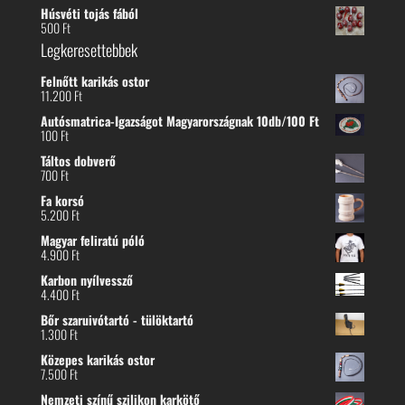
Húsvéti tojás fából
500
Ft
Legkeresettebbek
Felnőtt karikás ostor
11.200
Ft
Autósmatrica-Igazságot Magyarországnak 10db/100 Ft
100
Ft
Táltos dobverő
700
Ft
Fa korsó
5.200
Ft
Magyar feliratú póló
4.900
Ft
Karbon nyílvessző
4.400
Ft
Bőr szaruivótartó - tülöktartó
1.300
Ft
Közepes karikás ostor
7.500
Ft
Nemzeti színű szilikon karkötő