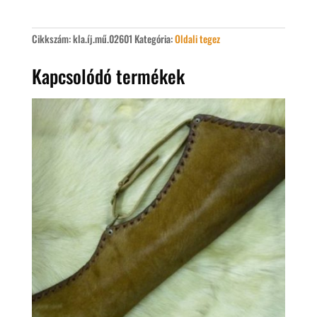
nyílvesszőkhöz
mennyiség
Cikkszám:
kla.íj.mű.02601
Kategória:
Oldali tegez
Kapcsolódó termékek