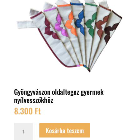
Gyöngyvászon oldaltegez gyermek
nyílvesszőkhöz
8.300
Ft
Gyöngyvászon
Kosárba teszem
oldaltegez
gyermek