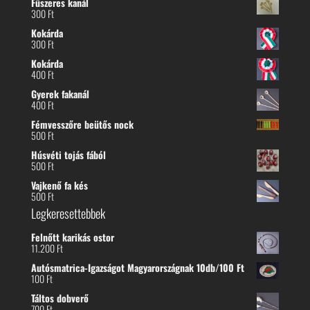
Fűszeres kanál
-
300
Ft
300 Ft
Kokárda
300
Ft
Kokárda
400
Ft
Gyerek fakanál
400
Ft
Fémvesszőre beütős nock
500
Ft
Húsvéti tojás fából
500
Ft
Vajkenő fa kés
500
Ft
Legkeresettebbek
Felnőtt karikás ostor
11.200
Ft
Autósmatrica-Igazságot Magyarországnak 10db/100 Ft
100
Ft
Táltos dobverő
700
Ft