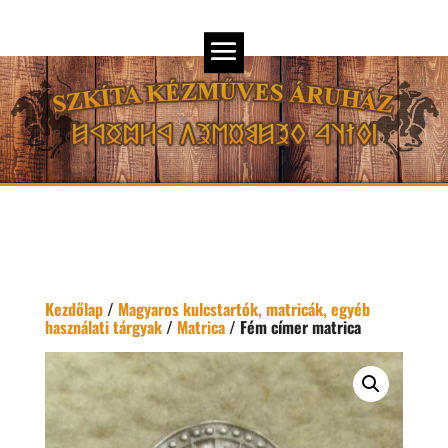
Kezdőlap
/
Magyaros kulcstartók, matricák, egyéb
használati tárgyak
/
Matrica
/ Fém címer matrica