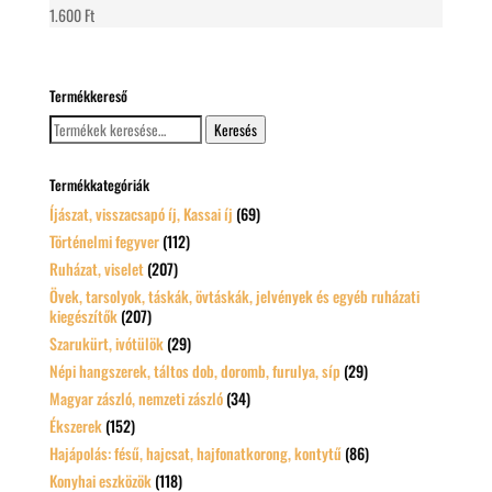
1.600
Ft
Termékkereső
Keresés
Keresés
a
következőre:
Termékkategóriák
Íjászat, visszacsapó íj, Kassai íj
(69)
Történelmi fegyver
(112)
Ruházat, viselet
(207)
Övek, tarsolyok, táskák, övtáskák, jelvények és egyéb ruházati
kiegészítők
(207)
Szarukürt, ivótülök
(29)
Népi hangszerek, táltos dob, doromb, furulya, síp
(29)
Magyar zászló, nemzeti zászló
(34)
Ékszerek
(152)
Hajápolás: fésű, hajcsat, hajfonatkorong, kontytű
(86)
Konyhai eszközök
(118)