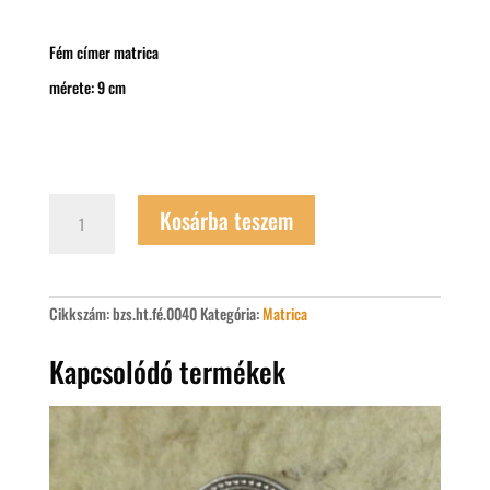
Fém címer matrica
mérete: 9 cm
Fém
Kosárba teszem
címer
matrica
mennyiség
Cikkszám:
bzs.ht.fé.0040
Kategória:
Matrica
Kapcsolódó termékek