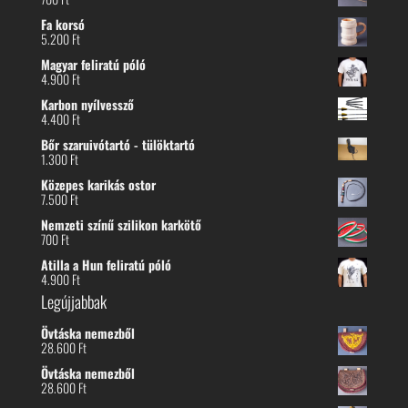
Fa korsó
5.200
Ft
Magyar feliratú póló
4.900
Ft
Karbon nyílvessző
4.400
Ft
Bőr szaruivótartó - tülöktartó
1.300
Ft
Közepes karikás ostor
7.500
Ft
Nemzeti színű szilikon karkötő
700
Ft
Atilla a Hun feliratú póló
4.900
Ft
Legújjabbak
Övtáska nemezből
28.600
Ft
Övtáska nemezből
28.600
Ft