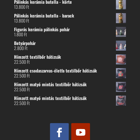
Pálinkás kerámia butella - körte
13.800
Ft
Pálinkás kerámia butella - barack
13.800
Ft
Figurás kerámia pálinkás pohár
1.800
Ft
Betyárpohár
2.800
Ft
Hímzett textilbőr hátizsák
22.500
Ft
Hímzett csodaszarvas-életfa textilbőr hátizsák
22.500
Ft
Hímzett matyó mintás textilbőr hátizsák
22.500
Ft
Hímzett matyó mintás textilbőr hátizsák
22.500
Ft