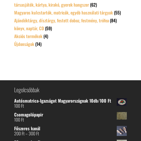
társasjáték, kártya, kirakó, gyerek hangszer
(62)
Magyaros kulcstartók, matricák, egyéb használati tárgyak
(55)
Ajándéktárgy, dísztárgy, festett doboz, festmény, trófea
(84)
könyv, naptár, CD
(59)
Akciós termékek
(4)
Újdonságok
(14)
Legolcsóbbak
Autósmatrica-Igazságot Magyarországnak 10db/100 Ft
100
Ft
Csomagolópapir
100
Ft
Fűszeres kanál
Ártartomány:
200
Ft
–
300
Ft
200 Ft