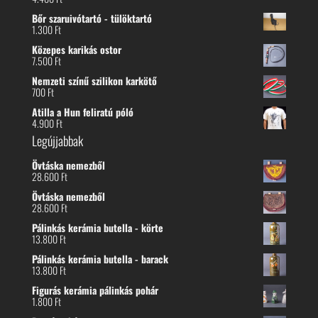
Bőr szaruivótartó - tülöktartó
1.300
Ft
Közepes karikás ostor
7.500
Ft
Nemzeti színű szilikon karkötő
700
Ft
Atilla a Hun feliratú póló
4.900
Ft
Legújjabbak
Övtáska nemezből
28.600
Ft
Övtáska nemezből
28.600
Ft
Pálinkás kerámia butella - körte
13.800
Ft
Pálinkás kerámia butella - barack
13.800
Ft
Figurás kerámia pálinkás pohár
1.800
Ft