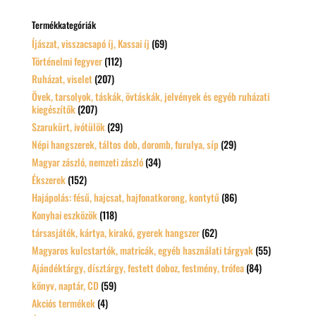
következőre:
Termékkategóriák
Íjászat, visszacsapó íj, Kassai íj
(69)
Történelmi fegyver
(112)
Ruházat, viselet
(207)
Övek, tarsolyok, táskák, övtáskák, jelvények és egyéb ruházati
kiegészítők
(207)
Szarukürt, ivótülök
(29)
Népi hangszerek, táltos dob, doromb, furulya, síp
(29)
Magyar zászló, nemzeti zászló
(34)
Ékszerek
(152)
Hajápolás: fésű, hajcsat, hajfonatkorong, kontytű
(86)
Konyhai eszközök
(118)
társasjáték, kártya, kirakó, gyerek hangszer
(62)
Magyaros kulcstartók, matricák, egyéb használati tárgyak
(55)
Ajándéktárgy, dísztárgy, festett doboz, festmény, trófea
(84)
könyv, naptár, CD
(59)
Akciós termékek
(4)