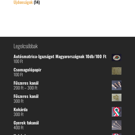
Újdonságok
(14)
Legolcsóbbak
Autósmatrica-Igazságot Magyarországnak 10db/100 Ft
100
Ft
Csomagolópapir
100
Ft
Fűszeres kanál
Ártartomány:
200
Ft
–
300
Ft
200 Ft
Fűszeres kanál
-
300
Ft
300 Ft
Kokárda
300
Ft
Gyerek fakanál
400
Ft