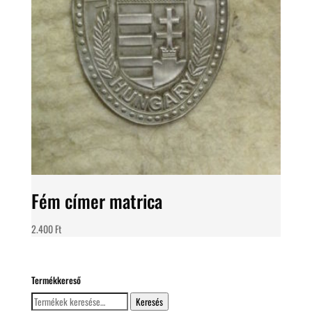
Fém címer matrica
2.400
Ft
Termékkereső
Keresés
Keresés
a