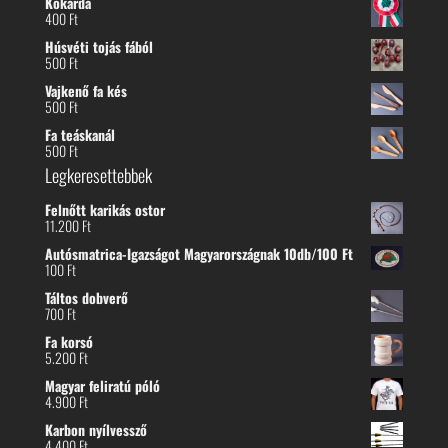
Kokárda
400
Ft
Húsvéti tojás fából
500
Ft
Vajkenő fa kés
500
Ft
Fa teáskanál
500
Ft
Legkeresettebbek
Felnőtt karikás ostor
11.200
Ft
Autósmatrica-Igazságot Magyarországnak 10db/100 Ft
100
Ft
Táltos dobverő
700
Ft
Fa korsó
5.200
Ft
Magyar feliratú póló
4.900
Ft
Karbon nyílvessző
4.400
Ft