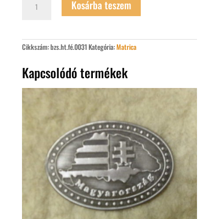
Kosárba teszem
felragasztható
szkíta
sólyom
matrica
mennyiség
Cikkszám:
bzs.ht.fé.0031
Kategória:
Matrica
Kapcsolódó termékek