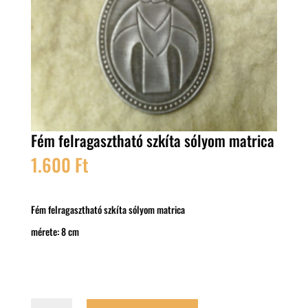
Fém felragasztható szkíta sólyom matrica
1.600
Ft
Fém felragasztható szkíta sólyom matrica
mérete: 8 cm
Fém