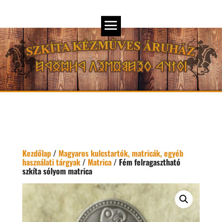
Kezdőlap
/
Magyaros kulcstartók, matricák, egyéb
használati tárgyak
/
Matrica
/ Fém felragasztható
szkíta sólyom matrica