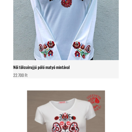
Női tölcsérujjú póló matyó mintával
22.700
Ft