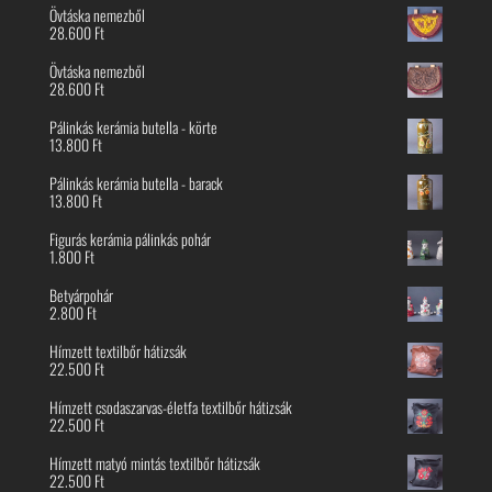
Övtáska nemezből
28.600
Ft
Övtáska nemezből
28.600
Ft
Pálinkás kerámia butella - körte
13.800
Ft
Pálinkás kerámia butella - barack
13.800
Ft
Figurás kerámia pálinkás pohár
1.800
Ft
Betyárpohár
2.800
Ft
Hímzett textilbőr hátizsák
22.500
Ft
Hímzett csodaszarvas-életfa textilbőr hátizsák
22.500
Ft
Hímzett matyó mintás textilbőr hátizsák
22.500
Ft