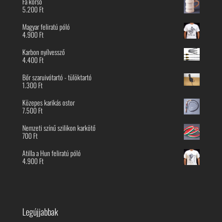
Fa korsó
5.200
Ft
Magyar feliratú póló
4.900
Ft
Karbon nyílvessző
4.400
Ft
Bőr szaruivótartó - tülöktartó
1.300
Ft
Közepes karikás ostor
7.500
Ft
Nemzeti színű szilikon karkötő
700
Ft
Atilla a Hun feliratú póló
4.900
Ft
Legújjabbak