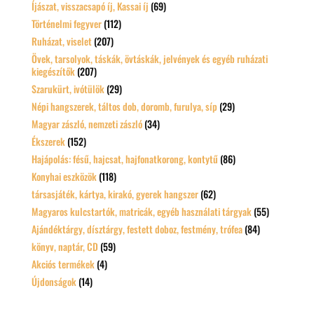
Íjászat, visszacsapó íj, Kassai íj
(69)
Történelmi fegyver
(112)
Ruházat, viselet
(207)
Övek, tarsolyok, táskák, övtáskák, jelvények és egyéb ruházati
kiegészítők
(207)
Szarukürt, ivótülök
(29)
Népi hangszerek, táltos dob, doromb, furulya, síp
(29)
Magyar zászló, nemzeti zászló
(34)
Ékszerek
(152)
Hajápolás: fésű, hajcsat, hajfonatkorong, kontytű
(86)
Konyhai eszközök
(118)
társasjáték, kártya, kirakó, gyerek hangszer
(62)
Magyaros kulcstartók, matricák, egyéb használati tárgyak
(55)
Ajándéktárgy, dísztárgy, festett doboz, festmény, trófea
(84)
könyv, naptár, CD
(59)
Akciós termékek
(4)
Újdonságok
(14)