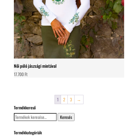
Női póló jászsági mintával
17.700
Ft
1
2
3
→
Termékkereső
Keresés
Keresés
a
következőre:
Termékkategóriák