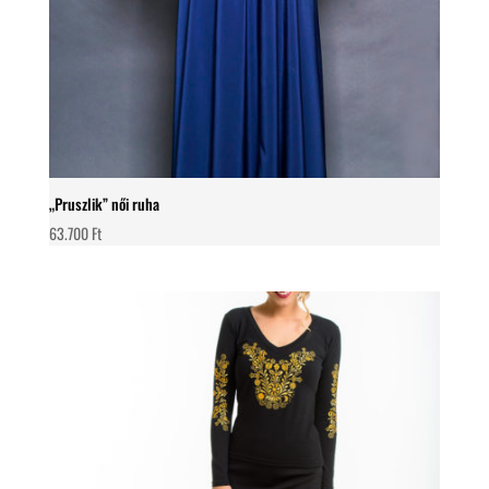
„Pruszlik” női ruha
63.700
Ft