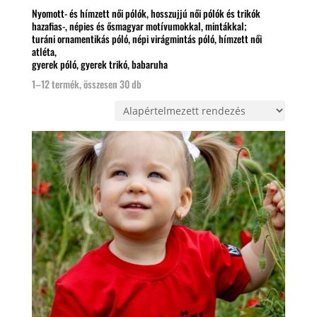
Nyomott- és hímzett női pólók, hosszujjú női pólók és trikók
hazafias-, népies és ősmagyar motívumokkal, mintákkal;
turáni ornamentikás póló, népi virágmintás póló, hímzett női
atléta,
gyerek póló, gyerek trikó, babaruha
1–12 termék, összesen 30 db