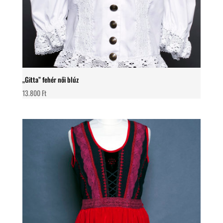
„Gitta” fehér női blúz
13.800
Ft