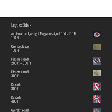
Legolcsóbbak
Autósmatrica-Igazságot Magyarországnak 10db/100 Ft
100
Ft
Csomagolópapir
100
Ft
Fűszeres kanál
Ártartomány:
200
Ft
–
300
Ft
200 Ft
-
Fűszeres kanál
300 Ft
300
Ft
Kokárda
300
Ft
Kokárda
400
Ft
Gyerek fakanál