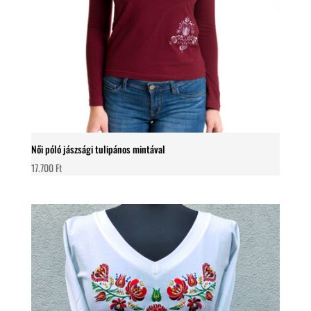
Női póló jászsági tulipános mintával
17.700
Ft