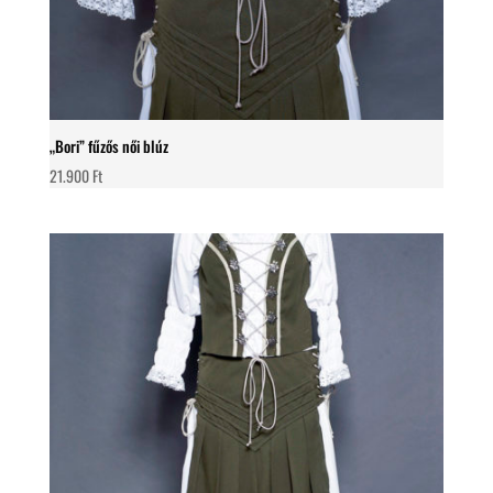
„Bori” fűzős női blúz
21.900
Ft