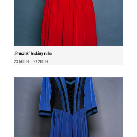
„Pruszlik” kislány ruha
Ártartomány:
23.500
Ft
–
27.200
Ft
23.500 Ft
-
27.200 Ft