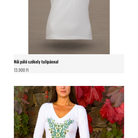
Női póló székely tulipánnal
13.900
Ft