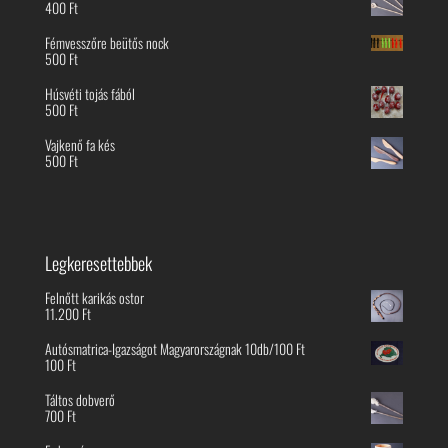
400
Ft
Fémvesszőre beütős nock
500
Ft
Húsvéti tojás fából
500
Ft
Vajkenő fa kés
500
Ft
Legkeresettebbek
Felnőtt karikás ostor
11.200
Ft
Autósmatrica-Igazságot Magyarországnak 10db/100 Ft
100
Ft
Táltos dobverő
700
Ft