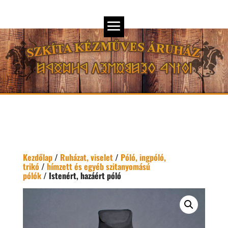
Kezdőlap
/
Ruházat, viselet
/
Póló, ingpóló,
trikó
/
hímzett és egyéb szitanyomású
pólók
/ Istenért, hazáért póló