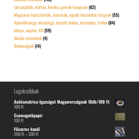
társasjáték, kártya, kirakó, gyerek hangszer
(62)
Magyaros kulcstartók, matricák, egyéb használati tárgyak
(55)
Ajándéktárgy, dísztárgy, festett doboz, festmény, trófea
(84)
könyv, naptár, CD
(59)
Akciós termékek
(4)
Újdonságok
(14)
Legolcsóbbak
Autósmatrica-Igazságot Magyarországnak 10db/100 Ft
100
Ft
Csomagolópapir
100
Ft
Fűszeres kanál
Ártartomány:
200
Ft
–
300
Ft
200 Ft