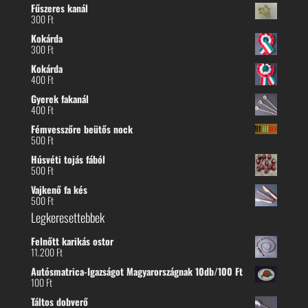
Fűszeres kanál
-
300
Ft
300 Ft
Kokárda
300
Ft
Kokárda
400
Ft
Gyerek fakanál
400
Ft
Fémvesszőre beütős nock
500
Ft
Húsvéti tojás fából
500
Ft
Vajkenő fa kés
500
Ft
Legkeresettebbek
Felnőtt karikás ostor
11.200
Ft
Autósmatrica-Igazságot Magyarországnak 10db/100 Ft
100
Ft
Táltos dobverő