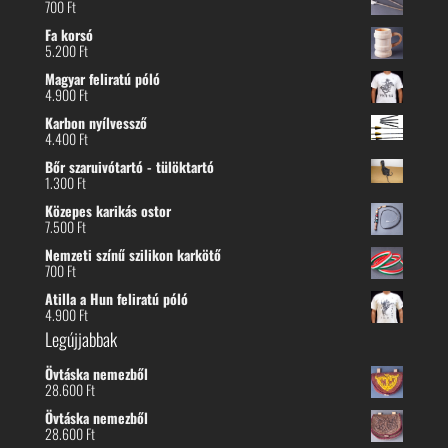
700
Ft
Fa korsó
5.200
Ft
Magyar feliratú póló
4.900
Ft
Karbon nyílvessző
4.400
Ft
Bőr szaruivótartó - tülöktartó
1.300
Ft
Közepes karikás ostor
7.500
Ft
Nemzeti színű szilikon karkötő
700
Ft
Atilla a Hun feliratú póló
4.900
Ft
Legújjabbak
Övtáska nemezből
28.600
Ft
Övtáska nemezből
28.600
Ft