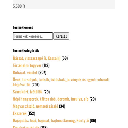
5.500
Ft
Termékkereső
Keresés
Keresés
a
következőre:
Termékkategóriák
Íjászat, visszacsapó íj, Kassai íj
(69)
Történelmi fegyver
(112)
Ruházat, viselet
(207)
Övek, tarsolyok, táskák, övtáskák, jelvények és egyéb ruházati
kiegészítők
(207)
Szarukürt, ivótülök
(29)
Népi hangszerek, táltos dob, doromb, furulya, síp
(29)
Magyar zászló, nemzeti zászló
(34)
Ékszerek
(152)
Hajápolás: fésű, hajcsat, hajfonatkorong, kontytű
(86)
Konyhai eszközök
(118)