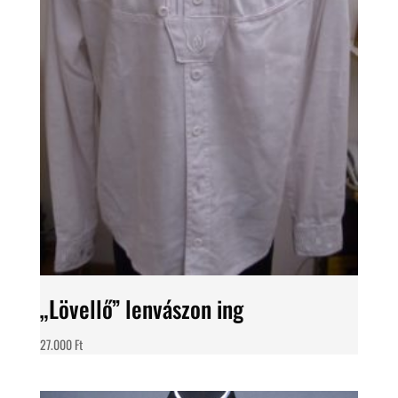
„Lövellő” lenvászon ing
27.000
Ft