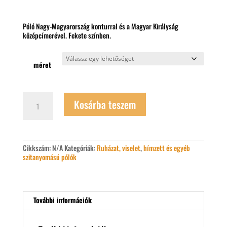
Póló Nagy-Magyarország konturral és a Magyar Királyság
középcímerével. Fekete színben.
méret
Istenért,
Kosárba teszem
hazáért
póló
mennyiség
Cikkszám:
N/A
Kategóriák:
Ruházat, viselet
,
hímzett és egyéb
szitanyomású pólók
További információk