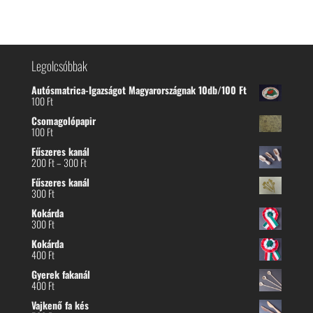
Legolcsóbbak
Autósmatrica-Igazságot Magyarországnak 10db/100 Ft
100
Ft
Csomagolópapir
100
Ft
Fűszeres kanál
Ártartomány:
200
Ft
–
300
Ft
200 Ft
Fűszeres kanál
-
300
Ft
300 Ft
Kokárda
300
Ft
Kokárda
400
Ft
Gyerek fakanál
400
Ft
Vajkenő fa kés