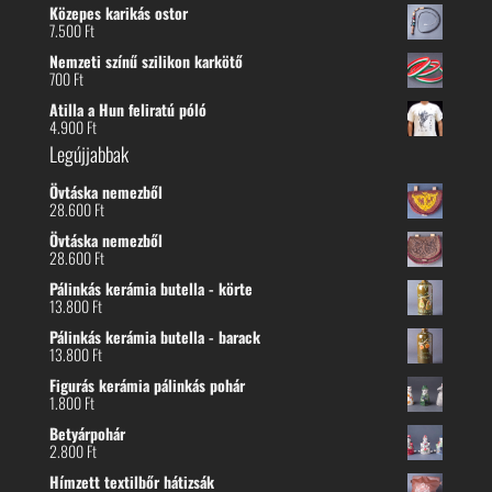
Közepes karikás ostor
7.500
Ft
Nemzeti színű szilikon karkötő
700
Ft
Atilla a Hun feliratú póló
4.900
Ft
Legújjabbak
Övtáska nemezből
28.600
Ft
Övtáska nemezből
28.600
Ft
Pálinkás kerámia butella - körte
13.800
Ft
Pálinkás kerámia butella - barack
13.800
Ft
Figurás kerámia pálinkás pohár
1.800
Ft
Betyárpohár
2.800
Ft
Hímzett textilbőr hátizsák