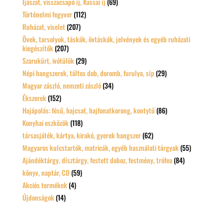
Íjászat, visszacsapó íj, Kassai íj
(69)
Történelmi fegyver
(112)
Ruházat, viselet
(207)
Övek, tarsolyok, táskák, övtáskák, jelvények és egyéb ruházati
kiegészítők
(207)
Szarukürt, ivótülök
(29)
Népi hangszerek, táltos dob, doromb, furulya, síp
(29)
Magyar zászló, nemzeti zászló
(34)
Ékszerek
(152)
Hajápolás: fésű, hajcsat, hajfonatkorong, kontytű
(86)
Konyhai eszközök
(118)
társasjáték, kártya, kirakó, gyerek hangszer
(62)
Magyaros kulcstartók, matricák, egyéb használati tárgyak
(55)
Ajándéktárgy, dísztárgy, festett doboz, festmény, trófea
(84)
könyv, naptár, CD
(59)
Akciós termékek
(4)
Újdonságok
(14)