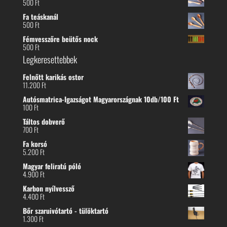
500
Ft
Fa teáskanál
500
Ft
Fémvesszőre beütős nock
500
Ft
Legkeresettebbek
Felnőtt karikás ostor
11.200
Ft
Autósmatrica-Igazságot Magyarországnak 10db/100 Ft
100
Ft
Táltos dobverő
700
Ft
Fa korsó
5.200
Ft
Magyar feliratú póló
4.900
Ft
Karbon nyílvessző
4.400
Ft
Bőr szaruivótartó - tülöktartó
1.300
Ft