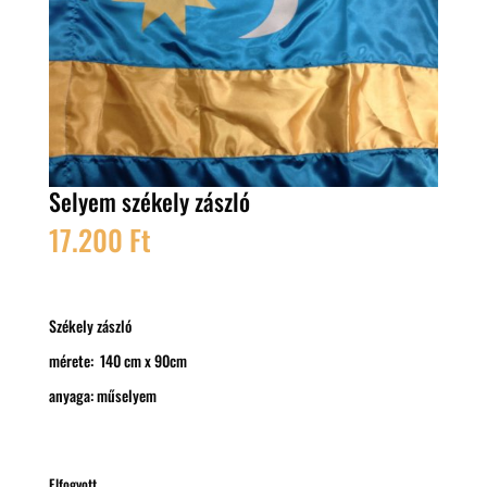
Selyem székely zászló
17.200
Ft
Székely zászló
mérete: 140 cm x 90cm
anyaga: műselyem
Elfogyott