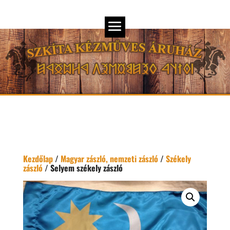
Kezdőlap
/
Magyar zászló, nemzeti zászló
/
Székely
zászló
/ Selyem székely zászló