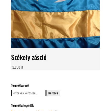
Székely zászló
12.200
Ft
Termékkereső
Keresés
Keresés
a
következőre:
Termékkategóriák