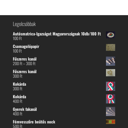
Legolcsóbbak
Autósmatrica-Igazságot Magyarországnak 10db/100 Ft
100
Ft
Csomagolópapir
100
Ft
Fűszeres kanál
Ártartomány:
200
Ft
–
300
Ft
200 Ft
Fűszeres kanál
-
300
Ft
300 Ft
Kokárda
300
Ft
Kokárda
400
Ft
Gyerek fakanál
400
Ft
Fémvesszőre beütős nock
500
Ft