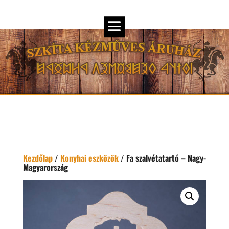
Kezdőlap
/
Konyhai eszközök
/ Fa szalvétatartó – Nagy-
Magyarország