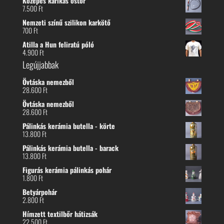
Közepes karikás ostor
7.500
Ft
Nemzeti színű szilikon karkötő
700
Ft
Atilla a Hun feliratú póló
4.900
Ft
Legújjabbak
Övtáska nemezből
28.600
Ft
Övtáska nemezből
28.600
Ft
Pálinkás kerámia butella - körte
13.800
Ft
Pálinkás kerámia butella - barack
13.800
Ft
Figurás kerámia pálinkás pohár
1.800
Ft
Betyárpohár
2.800
Ft
Hímzett textilbőr hátizsák
22.500
Ft