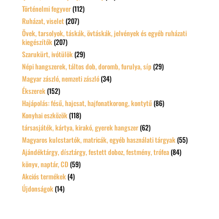
Történelmi fegyver
(112)
Ruházat, viselet
(207)
Övek, tarsolyok, táskák, övtáskák, jelvények és egyéb ruházati
kiegészítők
(207)
Szarukürt, ivótülök
(29)
Népi hangszerek, táltos dob, doromb, furulya, síp
(29)
Magyar zászló, nemzeti zászló
(34)
Ékszerek
(152)
Hajápolás: fésű, hajcsat, hajfonatkorong, kontytű
(86)
Konyhai eszközök
(118)
társasjáték, kártya, kirakó, gyerek hangszer
(62)
Magyaros kulcstartók, matricák, egyéb használati tárgyak
(55)
Ajándéktárgy, dísztárgy, festett doboz, festmény, trófea
(84)
könyv, naptár, CD
(59)
Akciós termékek
(4)
Újdonságok
(14)