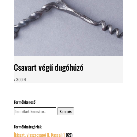
Csavart végű dugóhúzó
7.300
Ft
Termékkereső
Keresés
Keresés
a
következőre:
Termékkategóriák
Íjászat, visszacsapó íj, Kassai íj
(69)