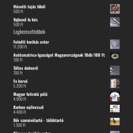
Húsvéti tojás fából
500
Ft
Vajkenő fa kés
500
Ft
Legkeresettebbek
Felnőtt karikás ostor
11.200
Ft
Autósmatrica-Igazságot Magyarországnak 10db/100 Ft
100
Ft
Táltos dobverő
700
Ft
Fa korsó
5.200
Ft
Magyar feliratú póló
4.900
Ft
Karbon nyílvessző
4.400
Ft
Bőr szaruivótartó - tülöktartó
1.300
Ft