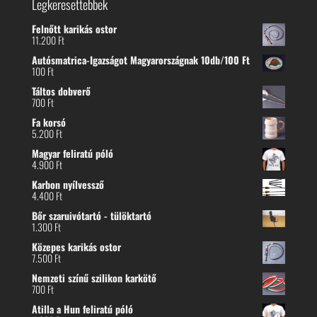
Legkeresettebbek
Felnőtt karikás ostor
11.200
Ft
Autósmatrica-Igazságot Magyarországnak 10db/100 Ft
100
Ft
Táltos dobverő
700
Ft
Fa korsó
5.200
Ft
Magyar feliratú póló
4.900
Ft
Karbon nyílvessző
4.400
Ft
Bőr szaruivótartó - tülöktartó
1.300
Ft
Közepes karikás ostor
7.500
Ft
Nemzeti színű szilikon karkötő
700
Ft
Atilla a Hun feliratú póló