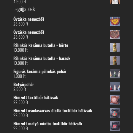
4.900
Ft
Legújjabbak
Övtáska nemezből
28.600
Ft
Övtáska nemezből
28.600
Ft
Pálinkás kerámia butella - körte
13.800
Ft
Pálinkás kerámia butella - barack
13.800
Ft
Figurás kerámia pálinkás pohár
1.800
Ft
Betyárpohár
2.800
Ft
Hímzett textilbőr hátizsák
22.500
Ft
Hímzett csodaszarvas-életfa textilbőr hátizsák
22.500
Ft
Hímzett matyó mintás textilbőr hátizsák
22.500
Ft