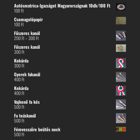
Autósmatrica-Igazságot Magyarországnak 10db/100 Ft
100
Ft
Csomagolópapir
100
Ft
Fűszeres kanál
Ártartomány:
200
Ft
–
300
Ft
200 Ft
Fűszeres kanál
-
300
Ft
300 Ft
Kokárda
300
Ft
Gyerek fakanál
400
Ft
Kokárda
400
Ft
Vajkenő fa kés
500
Ft
Fa teáskanál
500
Ft
Fémvesszőre beütős nock
500
Ft