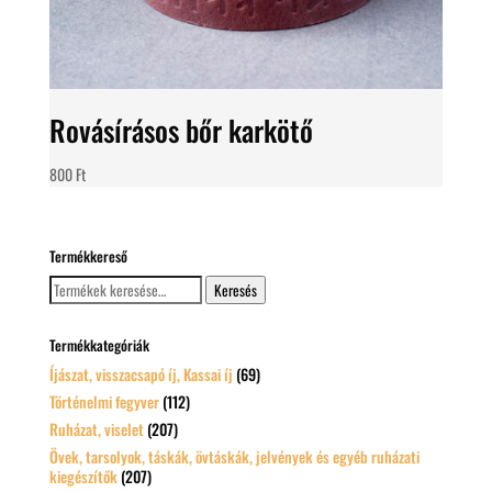
Rovásírásos bőr karkötő
800
Ft
Termékkereső
Keresés
Keresés
a
következőre:
Termékkategóriák
Íjászat, visszacsapó íj, Kassai íj
(69)
Történelmi fegyver
(112)
Ruházat, viselet
(207)
Övek, tarsolyok, táskák, övtáskák, jelvények és egyéb ruházati
kiegészítők
(207)