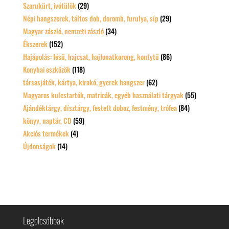
Szarukürt, ivótülök
(29)
Népi hangszerek, táltos dob, doromb, furulya, síp
(29)
Magyar zászló, nemzeti zászló
(34)
Ékszerek
(152)
Hajápolás: fésű, hajcsat, hajfonatkorong, kontytű
(86)
Konyhai eszközök
(118)
társasjáték, kártya, kirakó, gyerek hangszer
(62)
Magyaros kulcstartók, matricák, egyéb használati tárgyak
(55)
Ajándéktárgy, dísztárgy, festett doboz, festmény, trófea
(84)
könyv, naptár, CD
(59)
Akciós termékek
(4)
Újdonságok
(14)
Legolcsóbbak