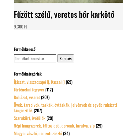
Fűzött szélű, veretes bőr karkötő
9.300
Ft
Termékkereső
Keresés
Keresés
a
következőre:
Termékkategóriák
Íjászat, visszacsapó íj, Kassai íj
(69)
Történelmi fegyver
(112)
Ruházat, viselet
(207)
Övek, tarsolyok, táskák, övtáskák, jelvények és egyéb ruházati
kiegészítők
(207)
Szarukürt, ivótülök
(29)
Népi hangszerek, táltos dob, doromb, furulya, síp
(29)
Magyar zászló, nemzeti zászló
(34)