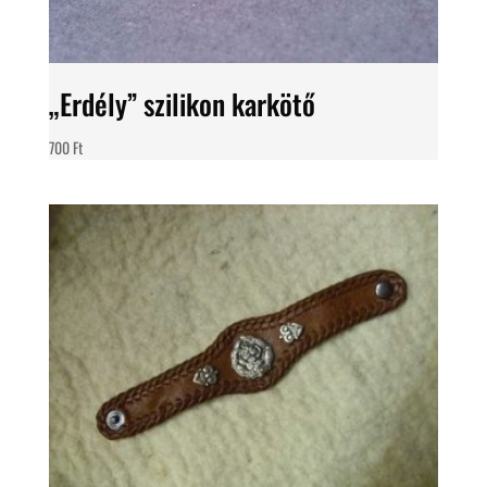
„Erdély” szilikon karkötő
700
Ft