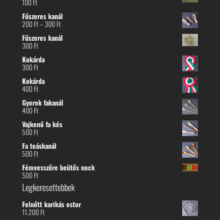
100
Ft
Fűszeres kanál
Ártartomány:
200
Ft
–
300
Ft
200 Ft
Fűszeres kanál
-
300
Ft
300 Ft
Kokárda
300
Ft
Kokárda
400
Ft
Gyerek fakanál
400
Ft
Vajkenő fa kés
500
Ft
Fa teáskanál
500
Ft
Fémvesszőre beütős nock
500
Ft
Legkeresettebbek
Felnőtt karikás ostor
11.200
Ft