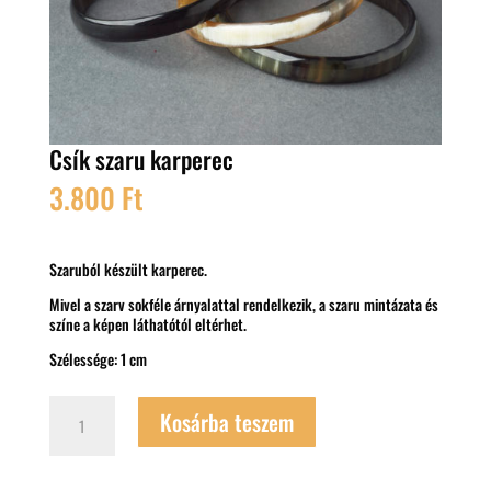
Csík szaru karperec
3.800
Ft
Szaruból készült karperec.
Mivel a szarv sokféle árnyalattal rendelkezik, a szaru mintázata és
színe a képen láthatótól eltérhet.
Szélessége: 1 cm
Csík
Kosárba teszem
szaru
karperec
mennyiség