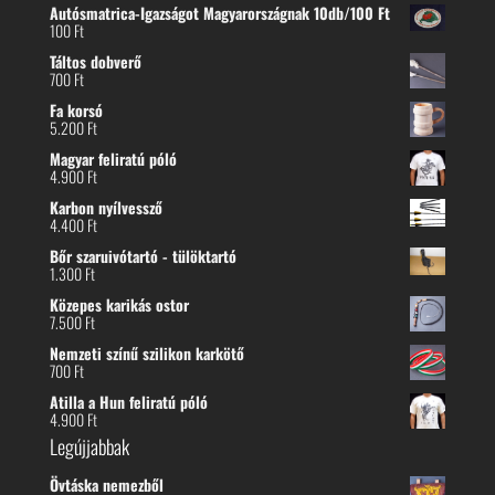
Autósmatrica-Igazságot Magyarországnak 10db/100 Ft
100
Ft
Táltos dobverő
700
Ft
Fa korsó
5.200
Ft
Magyar feliratú póló
4.900
Ft
Karbon nyílvessző
4.400
Ft
Bőr szaruivótartó - tülöktartó
1.300
Ft
Közepes karikás ostor
7.500
Ft
Nemzeti színű szilikon karkötő
700
Ft
Atilla a Hun feliratú póló
4.900
Ft
Legújjabbak
Övtáska nemezből