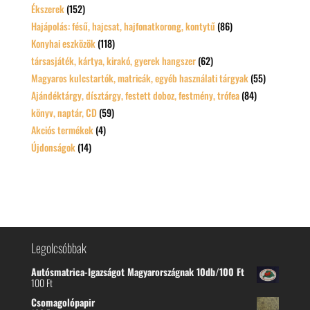
Ékszerek
(152)
Hajápolás: fésű, hajcsat, hajfonatkorong, kontytű
(86)
Konyhai eszközök
(118)
társasjáték, kártya, kirakó, gyerek hangszer
(62)
Magyaros kulcstartók, matricák, egyéb használati tárgyak
(55)
Ajándéktárgy, dísztárgy, festett doboz, festmény, trófea
(84)
könyv, naptár, CD
(59)
Akciós termékek
(4)
Újdonságok
(14)
Legolcsóbbak
Autósmatrica-Igazságot Magyarországnak 10db/100 Ft
100
Ft
Csomagolópapir