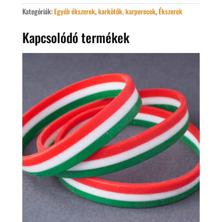
Kategóriák:
Egyéb ékszerek
,
karkötők, karperecek
,
Ékszerek
Kapcsolódó termékek