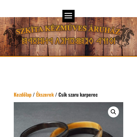
Kezdőlap
/
Ékszerek
/ Csík szaru karperec