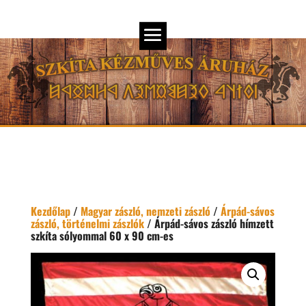
Kezdőlap
/
Magyar zászló, nemzeti zászló
/
Árpád-sávos
zászló, történelmi zászlók
/ Árpád-sávos zászló hímzett
szkíta sólyommal 60 x 90 cm-es