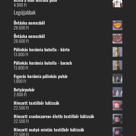
4.900
Ft
Legújjabbak
Övtáska nemezből
28.600
Ft
Övtáska nemezből
28.600
Ft
Pálinkás kerámia butella - körte
13.800
Ft
Pálinkás kerámia butella - barack
13.800
Ft
Figurás kerámia pálinkás pohár
1.800
Ft
Betyárpohár
2.800
Ft
Hímzett textilbőr hátizsák
22.500
Ft
Hímzett csodaszarvas-életfa textilbőr hátizsák
22.500
Ft
Hímzett matyó mintás textilbőr hátizsák
22.500
Ft