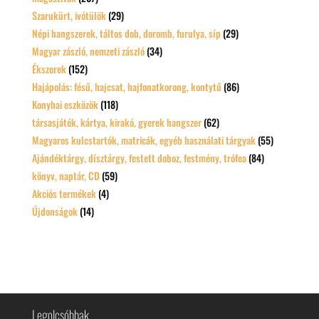
Szarukürt, ivótülök
(29)
Népi hangszerek, táltos dob, doromb, furulya, síp
(29)
Magyar zászló, nemzeti zászló
(34)
Ékszerek
(152)
Hajápolás: fésű, hajcsat, hajfonatkorong, kontytű
(86)
Konyhai eszközök
(118)
társasjáték, kártya, kirakó, gyerek hangszer
(62)
Magyaros kulcstartók, matricák, egyéb használati tárgyak
(55)
Ajándéktárgy, dísztárgy, festett doboz, festmény, trófea
(84)
könyv, naptár, CD
(59)
Akciós termékek
(4)
Újdonságok
(14)
Legolcsóbbak