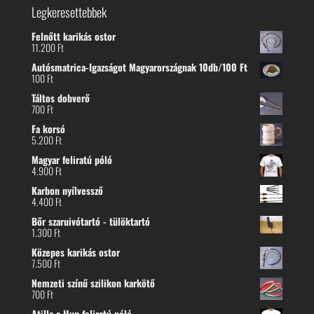
Legkeresettebbek
Felnőtt karikás ostor
11.200
Ft
Autósmatrica-Igazságot Magyarországnak 10db/100 Ft
100
Ft
Táltos dobverő
700
Ft
Fa korsó
5.200
Ft
Magyar feliratú póló
4.900
Ft
Karbon nyílvessző
4.400
Ft
Bőr szaruivótartó - tülöktartó
1.300
Ft
Közepes karikás ostor
7.500
Ft
Nemzeti színű szilikon karkötő
700
Ft
Atilla a Hun feliratú póló