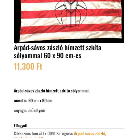
Árpád-sávos zászló hímzett szkíta
sólyommal 60 x 90 cm-es
11.300
Ft
Árpád-sávos zászló hímzett szkíta sólyommal.
mérete: 60 cm x 90 cm
anyaga: műselyem
Elfogyott
Cikkszám:
bno.zá.tx.0041
Kategória:
Árpád-sávos zászló,