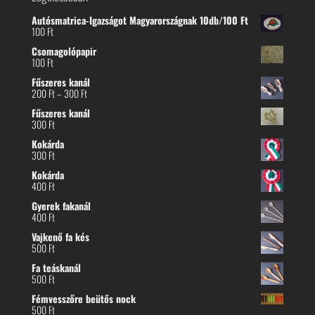
Autósmatrica-Igazságot Magyarországnak 10db/100 Ft
100
Ft
Csomagolópapir
100
Ft
Fűszeres kanál
Ártartomány:
200
Ft
–
300
Ft
200 Ft
Fűszeres kanál
-
300
Ft
300 Ft
Kokárda
300
Ft
Kokárda
400
Ft
Gyerek fakanál
400
Ft
Vajkenő fa kés
500
Ft
Fa teáskanál
500
Ft
Fémvesszőre beütős nock
500
Ft