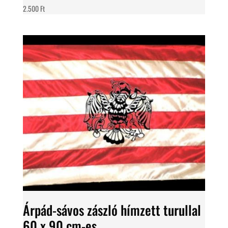
2.500
Ft
Árpád-sávos zászló hímzett turullal
60 x 90 cm-es