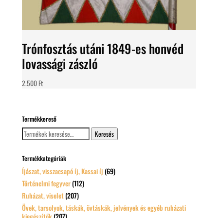
Trónfosztás utáni 1849-es honvéd
lovassági zászló
2.500
Ft
Termékkereső
Keresés
Keresés
a
következőre:
Termékkategóriák
Íjászat, visszacsapó íj, Kassai íj
(69)
Történelmi fegyver
(112)
Ruházat, viselet
(207)
Övek, tarsolyok, táskák, övtáskák, jelvények és egyéb ruházati
kiegészítők
(207)