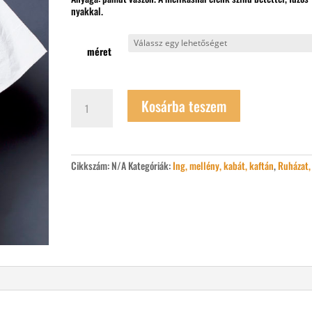
nyakkal.
méret
Rövid
Kosárba teszem
ujjú
íjász
ing
mennyiség
Cikkszám:
N/A
Kategóriák:
Ing, mellény, kabát, kaftán
,
Ruházat, 