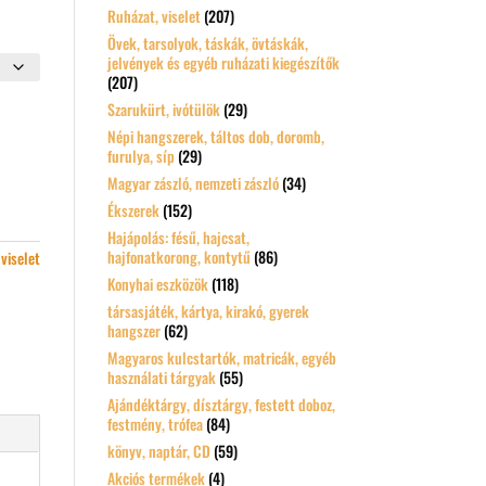
Ruházat, viselet
(207)
Övek, tarsolyok, táskák, övtáskák,
jelvények és egyéb ruházati kiegészítők
(207)
Szarukürt, ivótülök
(29)
Népi hangszerek, táltos dob, doromb,
furulya, síp
(29)
Magyar zászló, nemzeti zászló
(34)
Ékszerek
(152)
Hajápolás: fésű, hajcsat,
hajfonatkorong, kontytű
(86)
viselet
Konyhai eszközök
(118)
társasjáték, kártya, kirakó, gyerek
hangszer
(62)
Magyaros kulcstartók, matricák, egyéb
használati tárgyak
(55)
Ajándéktárgy, dísztárgy, festett doboz,
festmény, trófea
(84)
könyv, naptár, CD
(59)
Akciós termékek
(4)