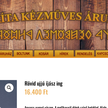
Rövid ujjú íjász ing
16.400
Ft
Anyaga: pamut vászon. A mellkasnál élénk színű betéttel, fűzös