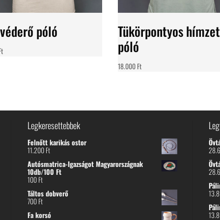
 véderő póló
Tükörpontyos hímzet
póló
Ft
18.000
Ft
Legkeresettebbek
Leg
Felnőtt karikás ostor
Övt
11.200
Ft
28.
Autósmatrica-Igazságot Magyarországnak
Övt
10db/100 Ft
28.
100
Ft
Páli
Táltos dobverő
13.
700
Ft
Páli
Fa korsó
13.