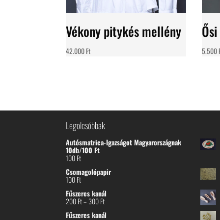
Vékony pitykés mellény
Ősi
42.000
Ft
5.500
Legolcsóbbak
Autósmatrica-Igazságot Magyarországnak
10db/100 Ft
100
Ft
Csomagolópapir
100
Ft
Fűszeres kanál
Ártartomány:
200
Ft
–
300
Ft
200 Ft
Fűszeres kanál
-