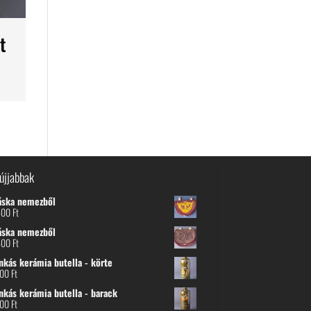
t
újjabbak
áska nemezből
600
Ft
áska nemezből
600
Ft
nkás kerámia butella - körte
800
Ft
nkás kerámia butella - barack
800
Ft