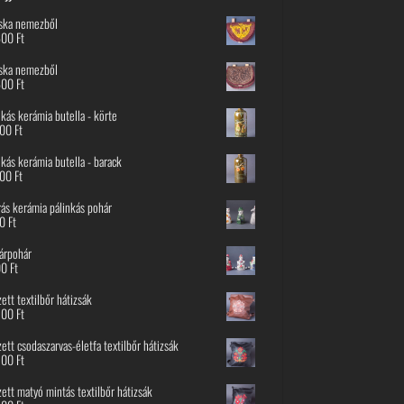
ska nemezből
600
Ft
ska nemezből
600
Ft
nkás kerámia butella - körte
800
Ft
nkás kerámia butella - barack
800
Ft
rás kerámia pálinkás pohár
00
Ft
árpohár
00
Ft
ett textilbőr hátizsák
500
Ft
ett csodaszarvas-életfa textilbőr hátizsák
500
Ft
ett matyó mintás textilbőr hátizsák