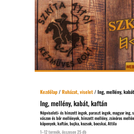
Kezdőlap
/
Ruházat, viselet
/ Ing, mellény, kabát
Ing, mellény, kabát, kaftán
Népviseleti- és hímzett ingek, paraszt ingek, magyar ing, sz
vászon és bőr mellények, hímzett mellény, zsinóros mellény
köpenyek, kaftán, bujka, kozsok, bocskai, Attila
1–12 termék, összesen 25 db