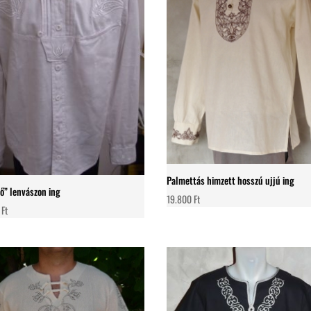
Palmettás himzett hosszú ujjú ing
lő” lenvászon ing
19.800
Ft
0
Ft