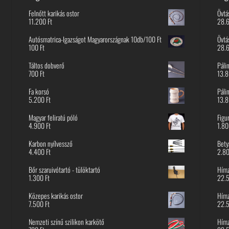
Felnőtt karikás ostor
Övtá
11.200
Ft
28.
Autósmatrica-Igazságot Magyarországnak 10db/100 Ft
Övtá
100
Ft
28.
Táltos dobverő
Páli
700
Ft
13.
Fa korsó
Páli
5.200
Ft
13.
Magyar feliratú póló
Figu
4.900
Ft
1.8
Karbon nyílvessző
Bety
4.400
Ft
2.8
Bőr szaruivótartó - tülöktartó
Hímz
1.300
Ft
22.
Közepes karikás ostor
Hímz
7.500
Ft
22.
Nemzeti színű szilikon karkötő
Hímz