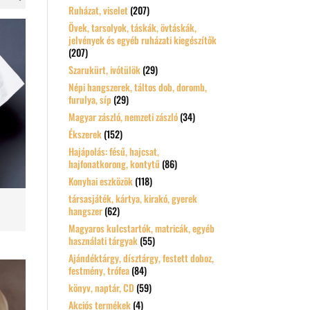
Ruházat, viselet
(207)
Övek, tarsolyok, táskák, övtáskák,
jelvények és egyéb ruházati kiegészítők
(207)
Szarukürt, ivótülök
(29)
Népi hangszerek, táltos dob, doromb,
furulya, síp
(29)
Magyar zászló, nemzeti zászló
(34)
Ékszerek
(152)
Hajápolás: fésű, hajcsat,
hajfonatkorong, kontytű
(86)
Konyhai eszközök
(118)
társasjáték, kártya, kirakó, gyerek
hangszer
(62)
Magyaros kulcstartók, matricák, egyéb
használati tárgyak
(55)
Ajándéktárgy, dísztárgy, festett doboz,
festmény, trófea
(84)
könyv, naptár, CD
(59)
Akciós termékek
(4)