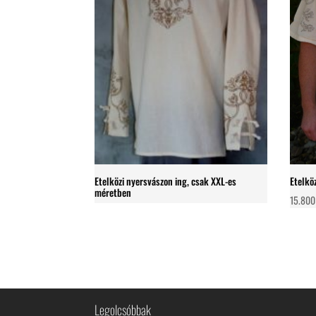
Etelkö
Etelközi nyersvászon ing, csak XXL-es
méretben
15.80
Legolcsóbbak