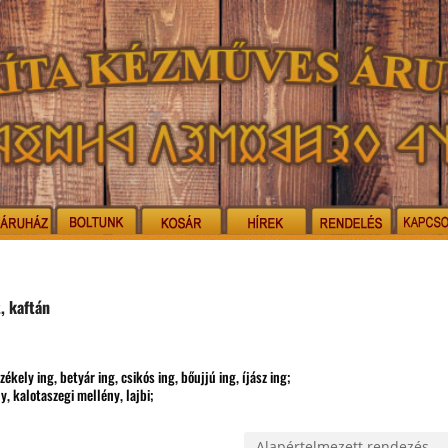
, kaftán
ékely ing, betyár ing, csikós ing, bőujjú ing, íjász ing;
, kalotaszegi mellény, lajbi;