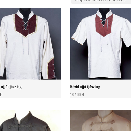
 ujjú íjász ing
Rövid ujjú íjász ing
0
Ft
16.400
Ft