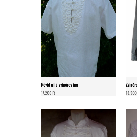
Rövid ujjú zsinóros ing
Zsinóro
17.200
Ft
18.50