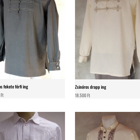
s fekete férfi ing
Zsinóros drapp ing
0
Ft
18.500
Ft