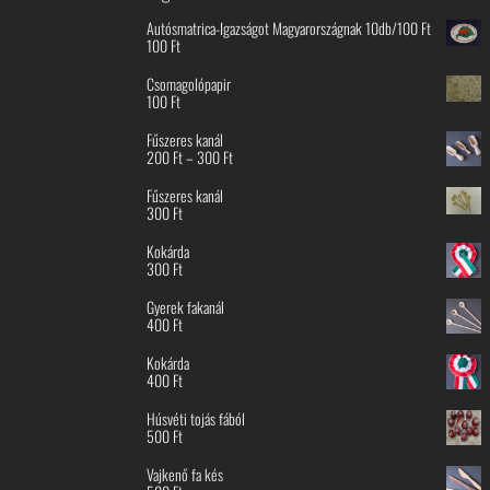
Autósmatrica-Igazságot Magyarországnak 10db/100 Ft
100
Ft
Csomagolópapir
100
Ft
Fűszeres kanál
Ártartomány:
200
Ft
–
300
Ft
200 Ft
-
Fűszeres kanál
300 Ft
300
Ft
Kokárda
300
Ft
Gyerek fakanál
400
Ft
Kokárda
400
Ft
Húsvéti tojás fából
500
Ft
Vajkenő fa kés