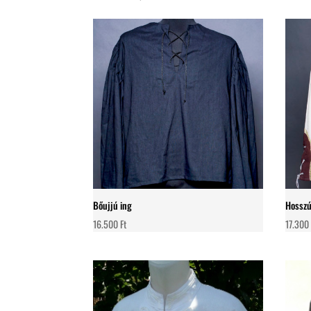
Bőujjú ing
Hosszú
16.500
Ft
17.30