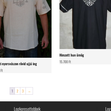
Himzett hun ümög
15.700
Ft
zi nyersvászon rövid ujjú ing
0
Ft
1
2
3
→
Legkeresettebbek
Leg