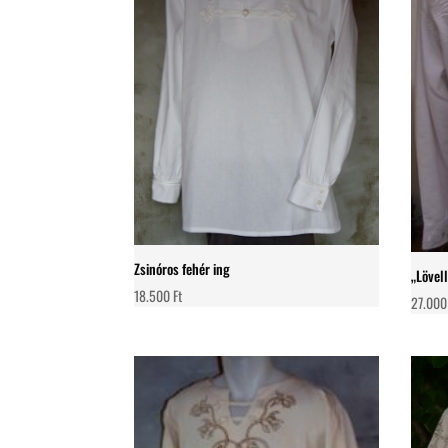
Zsinóros fehér ing
„Lövel
18.500
Ft
27.00