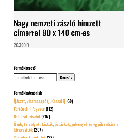
Nagy nemzeti zászló hímzett
címerrel 90 x 140 cm-es
20.300
Ft
Termékkereső
Keresés
Keresés
a
következőre:
Termékkategóriák
Íjászat, visszacsapó íj, Kassai íj
(69)
Történelmi fegyver
(112)
Ruházat, viselet
(207)
Övek, tarsolyok, táskák, övtáskák, jelvények és egyéb ruházati
kiegészítők
(207)
Szarukürt, ivótülök
(29)