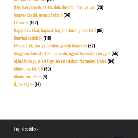
Népi hangszerek, táltos dob, doromb, furulya, síp
(29)
Magyar zászló, nemzeti zászló
(34)
Ékszerek
(152)
Hajápolás: fésű, hajcsat, hajfonatkorong, kontytű
(86)
Konyhai eszközök
(118)
társasjáték, kártya, kirakó, gyerek hangszer
(62)
Magyaros kulcstartók, matricák, egyéb használati tárgyak
(55)
Ajándéktárgy, dísztárgy, festett doboz, festmény, trófea
(84)
könyv, naptár, CD
(59)
Akciós termékek
(4)
Újdonságok
(14)
Legolcsóbbak