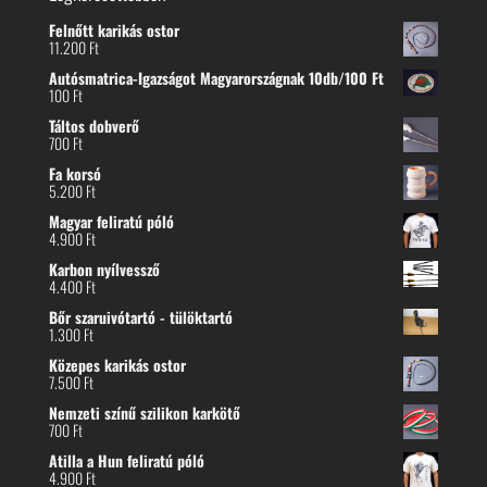
Felnőtt karikás ostor
11.200
Ft
Autósmatrica-Igazságot Magyarországnak 10db/100 Ft
100
Ft
Táltos dobverő
700
Ft
Fa korsó
5.200
Ft
Magyar feliratú póló
4.900
Ft
Karbon nyílvessző
4.400
Ft
Bőr szaruivótartó - tülöktartó
1.300
Ft
Közepes karikás ostor
7.500
Ft
Nemzeti színű szilikon karkötő
700
Ft
Atilla a Hun feliratú póló
4.900
Ft