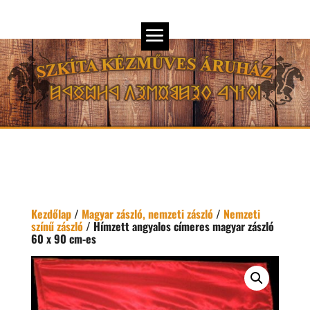
Kezdőlap
/
Magyar zászló, nemzeti zászló
/
Nemzeti
színű zászló
/ Hímzett angyalos címeres magyar zászló
60 x 90 cm-es