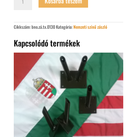
Kosárba teszem
angyalos
címeres
magyar
zászló
60
Cikkszám:
bno.zá.tx.0130
Kategória:
Nemzeti színű zászló
x
90
cm-
Kapcsolódó termékek
es
mennyiség