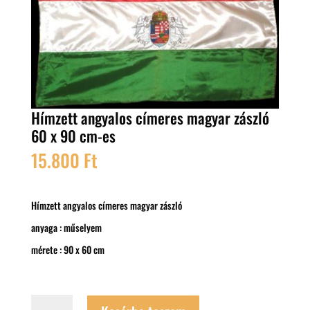
Hímzett angyalos címeres magyar zászló
60 x 90 cm-es
15.800
Ft
Hímzett angyalos címeres magyar zászló
anyaga : műselyem
mérete : 90 x 60 cm
Hímzett