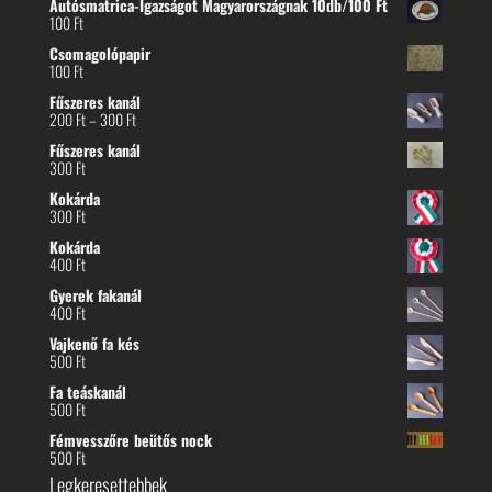
Autósmatrica-Igazságot Magyarországnak 10db/100 Ft
100
Ft
Csomagolópapir
100
Ft
Fűszeres kanál
Ártartomány:
200
Ft
–
300
Ft
200 Ft
Fűszeres kanál
-
300
Ft
300 Ft
Kokárda
300
Ft
Kokárda
400
Ft
Gyerek fakanál
400
Ft
Vajkenő fa kés
500
Ft
Fa teáskanál
500
Ft
Fémvesszőre beütős nock
500
Ft
Legkeresettebbek