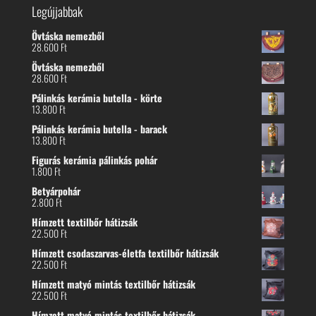
Legújjabbak
Övtáska nemezből
28.600
Ft
Övtáska nemezből
28.600
Ft
Pálinkás kerámia butella - körte
13.800
Ft
Pálinkás kerámia butella - barack
13.800
Ft
Figurás kerámia pálinkás pohár
1.800
Ft
Betyárpohár
2.800
Ft
Hímzett textilbőr hátizsák
22.500
Ft
Hímzett csodaszarvas-életfa textilbőr hátizsák
22.500
Ft
Hímzett matyó mintás textilbőr hátizsák
22.500
Ft
Hímzett matyó mintás textilbőr hátizsák