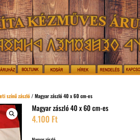
ti színű zászló
/ Magyar zászló 40 x 60 cm-es
Magyar zászló 40 x 60 cm-es
4.100
Ft
Magyar zászló