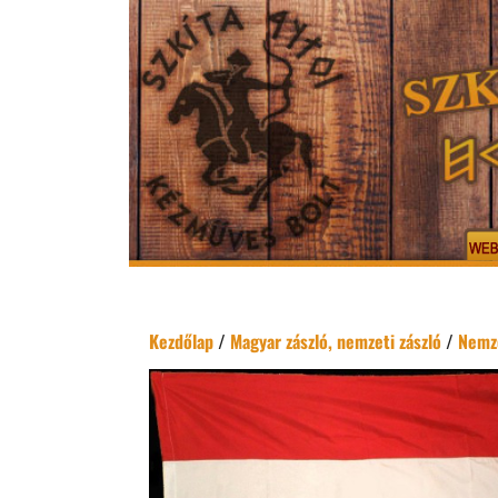
Kezdőlap
/
Magyar zászló, nemzeti zászló
/
Nemze