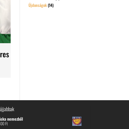
Újdonságok
(14)
res
újjabbak
áska nemezből
600
Ft