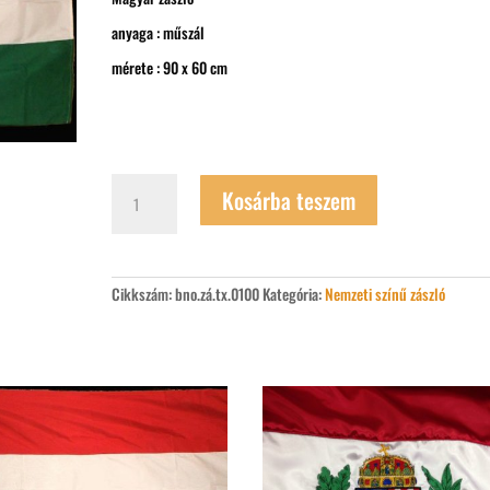
anyaga : műszál
mérete : 90 x 60 cm
Magyar
Kosárba teszem
zászló
40
x
60
cm-
Cikkszám:
bno.zá.tx.0100
Kategória:
Nemzeti színű zászló
es
mennyiség