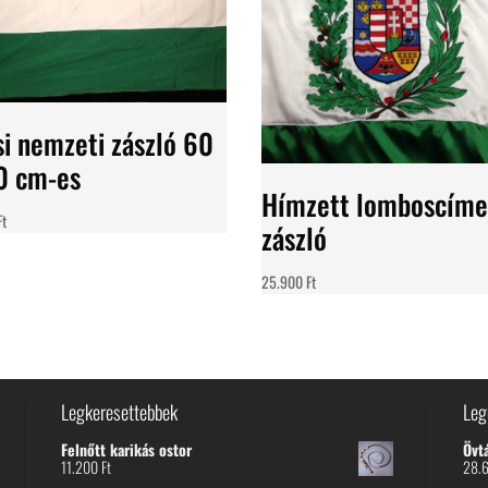
si nemzeti zászló 60
0 cm-es
Hímzett lomboscíme
Ft
zászló
25.900
Ft
Legkeresettebbek
Leg
Felnőtt karikás ostor
Övt
11.200
Ft
28.