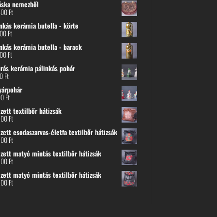
áska nemezből
600
Ft
nkás kerámia butella - körte
800
Ft
nkás kerámia butella - barack
800
Ft
urás kerámia pálinkás pohár
00
Ft
yárpohár
00
Ft
ett textilbőr hátizsák
500
Ft
ett csodaszarvas-életfa textilbőr hátizsák
500
Ft
zett matyó mintás textilbőr hátizsák
500
Ft
zett matyó mintás textilbőr hátizsák
500
Ft