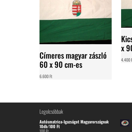
Kic
x 9
Címeres magyar zászló
4.400
60 x 90 cm-es
6.600
Ft
Legolcsóbbak
Autósmatrica-Igazságot Magyarországnak
10db/100 Ft
100
Ft