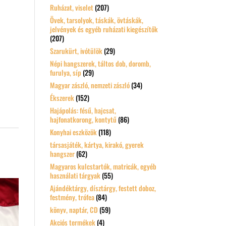
Ruházat, viselet
(207)
Övek, tarsolyok, táskák, övtáskák,
jelvények és egyéb ruházati kiegészítők
(207)
Szarukürt, ivótülök
(29)
Népi hangszerek, táltos dob, doromb,
furulya, síp
(29)
Magyar zászló, nemzeti zászló
(34)
Ékszerek
(152)
Hajápolás: fésű, hajcsat,
hajfonatkorong, kontytű
(86)
Konyhai eszközök
(118)
társasjáték, kártya, kirakó, gyerek
hangszer
(62)
Magyaros kulcstartók, matricák, egyéb
használati tárgyak
(55)
Ajándéktárgy, dísztárgy, festett doboz,
festmény, trófea
(84)
könyv, naptár, CD
(59)
Akciós termékek
(4)