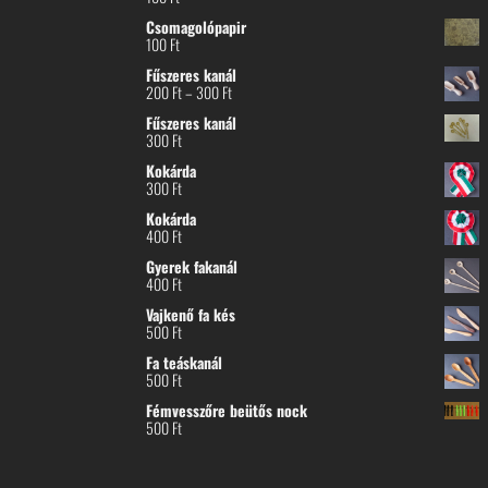
Csomagolópapir
100
Ft
Fűszeres kanál
Ártartomány:
200
Ft
–
300
Ft
200 Ft
Fűszeres kanál
-
300
Ft
300 Ft
Kokárda
300
Ft
Kokárda
400
Ft
Gyerek fakanál
400
Ft
Vajkenő fa kés
500
Ft
Fa teáskanál
500
Ft
Fémvesszőre beütős nock
500
Ft