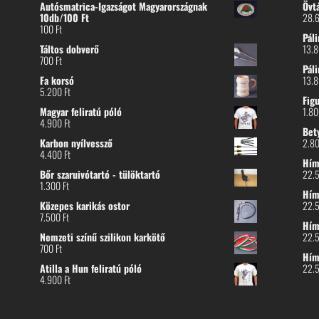
Autósmatrica-Igazságot Magyarországnak
Övt
10db/100 Ft
28.
100
Ft
Páli
Táltos dobverő
13.
700
Ft
Páli
Fa korsó
13.
5.200
Ft
Fig
Magyar feliratú póló
1.8
4.900
Ft
Bet
Karbon nyílvessző
2.8
4.400
Ft
Hímz
Bőr szaruivótartó - tülöktartó
22.
1.300
Ft
Hímz
Közepes karikás ostor
22.
7.500
Ft
Hím
Nemzeti színű szilikon karkötő
22.
700
Ft
Hím
Atilla a Hun feliratú póló
22.
4.900
Ft