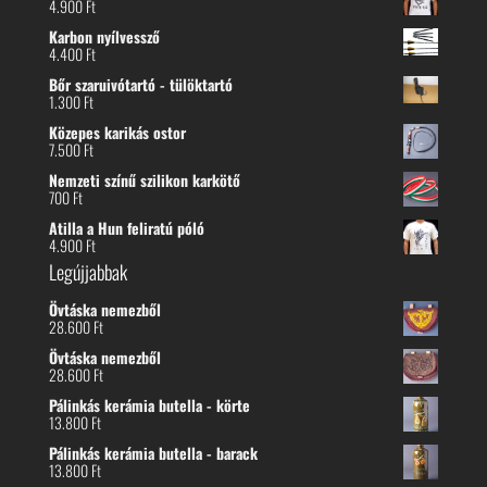
4.900
Ft
Karbon nyílvessző
4.400
Ft
Bőr szaruivótartó - tülöktartó
1.300
Ft
Közepes karikás ostor
7.500
Ft
Nemzeti színű szilikon karkötő
700
Ft
Atilla a Hun feliratú póló
4.900
Ft
Legújjabbak
Övtáska nemezből
28.600
Ft
Övtáska nemezből
28.600
Ft
Pálinkás kerámia butella - körte
13.800
Ft
Pálinkás kerámia butella - barack
13.800
Ft