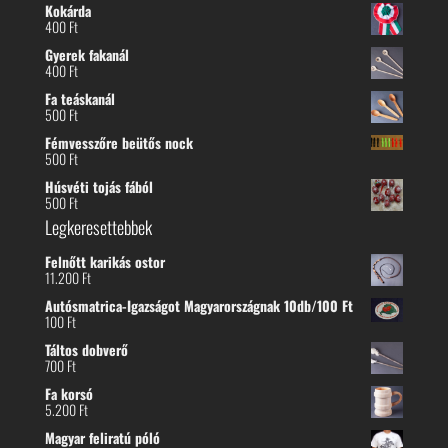
Kokárda
400
Ft
Gyerek fakanál
400
Ft
Fa teáskanál
500
Ft
Fémvesszőre beütős nock
500
Ft
Húsvéti tojás fából
500
Ft
Legkeresettebbek
Felnőtt karikás ostor
11.200
Ft
Autósmatrica-Igazságot Magyarországnak 10db/100 Ft
100
Ft
Táltos dobverő
700
Ft
Fa korsó
5.200
Ft
Magyar feliratú póló