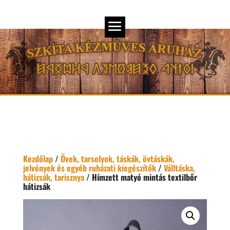
Kezdőlap
/
Övek, tarsolyok, táskák, övtáskák,
jelvények és egyéb ruházati kiegészítők
/
Válltáska,
hátizsák, tarisznya
/ Hímzett matyó mintás textilbőr
hátizsák