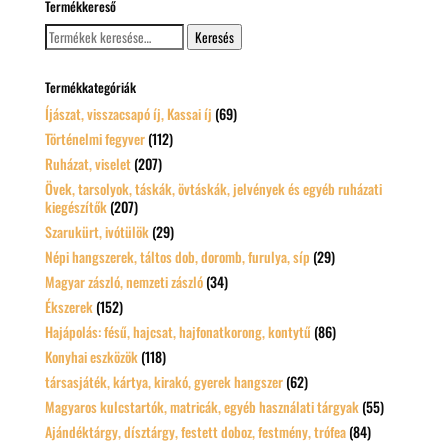
Termékkereső
Keresés
Keresés
a
következőre:
Termékkategóriák
Íjászat, visszacsapó íj, Kassai íj
(69)
Történelmi fegyver
(112)
Ruházat, viselet
(207)
Övek, tarsolyok, táskák, övtáskák, jelvények és egyéb ruházati
kiegészítők
(207)
Szarukürt, ivótülök
(29)
Népi hangszerek, táltos dob, doromb, furulya, síp
(29)
Magyar zászló, nemzeti zászló
(34)
Ékszerek
(152)
Hajápolás: fésű, hajcsat, hajfonatkorong, kontytű
(86)
Konyhai eszközök
(118)
társasjáték, kártya, kirakó, gyerek hangszer
(62)
Magyaros kulcstartók, matricák, egyéb használati tárgyak
(55)
Ajándéktárgy, dísztárgy, festett doboz, festmény, trófea
(84)