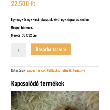
22.500
Ft
Egy nagy és egy kicsi rekesszel, kívül egy zippzáros zsebbel.
Géppel hímezve.
Mérete: 38 X 32 cm
Hímzett
Kosárba teszem
matyó
mintás
textilbőr
hátizsák
mennyiség
Kategóriák:
vászon táskák
,
Válltáska, hátizsák, tarisznya
Kapcsolódó termékek