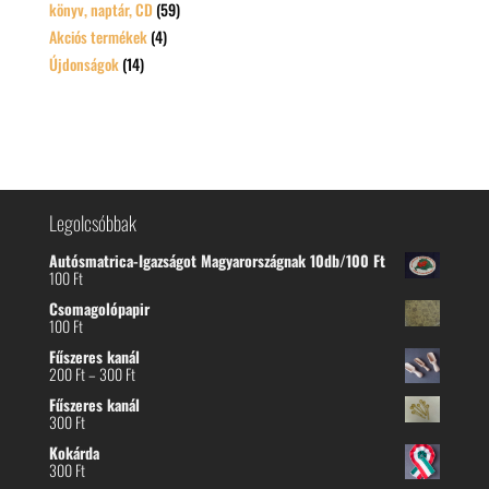
könyv, naptár, CD
(59)
Akciós termékek
(4)
Újdonságok
(14)
Legolcsóbbak
Autósmatrica-Igazságot Magyarországnak 10db/100 Ft
100
Ft
Csomagolópapir
100
Ft
Fűszeres kanál
Ártartomány:
200
Ft
–
300
Ft
200 Ft
Fűszeres kanál
-
300
Ft
300 Ft
Kokárda
300
Ft