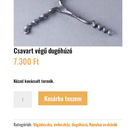
Csavart végű dugóhúzó
7.300
Ft
Kézzel kovácsolt termék.
Csavart
Kosárba teszem
végű
dugóhúzó
mennyiség
Kategóriák:
Vágódeszka, evőeszköz, dugóhúzó
,
Konyhai eszközök