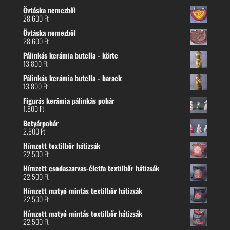
Övtáska nemezből
28.600
Ft
Övtáska nemezből
28.600
Ft
Pálinkás kerámia butella - körte
13.800
Ft
Pálinkás kerámia butella - barack
13.800
Ft
Figurás kerámia pálinkás pohár
1.800
Ft
Betyárpohár
2.800
Ft
Hímzett textilbőr hátizsák
22.500
Ft
Hímzett csodaszarvas-életfa textilbőr hátizsák
22.500
Ft
Hímzett matyó mintás textilbőr hátizsák
22.500
Ft
Hímzett matyó mintás textilbőr hátizsák
22.500
Ft