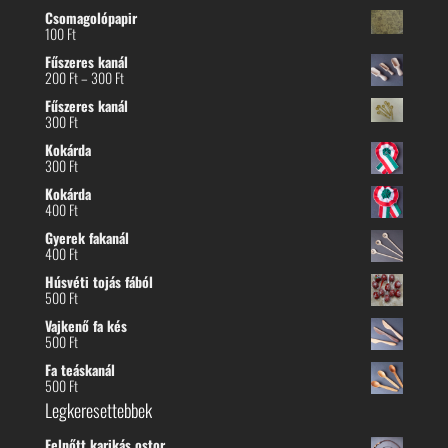
Csomagolópapir
100
Ft
Fűszeres kanál
Ártartomány:
200
Ft
–
300
Ft
200 Ft
Fűszeres kanál
-
300
Ft
300 Ft
Kokárda
300
Ft
Kokárda
400
Ft
Gyerek fakanál
400
Ft
Húsvéti tojás fából
500
Ft
Vajkenő fa kés
500
Ft
Fa teáskanál
500
Ft
Legkeresettebbek
Felnőtt karikás ostor