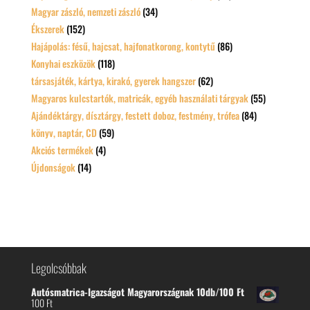
Magyar zászló, nemzeti zászló
(34)
Ékszerek
(152)
Hajápolás: fésű, hajcsat, hajfonatkorong, kontytű
(86)
Konyhai eszközök
(118)
társasjáték, kártya, kirakó, gyerek hangszer
(62)
Magyaros kulcstartók, matricák, egyéb használati tárgyak
(55)
Ajándéktárgy, dísztárgy, festett doboz, festmény, trófea
(84)
könyv, naptár, CD
(59)
Akciós termékek
(4)
Újdonságok
(14)
Legolcsóbbak
Autósmatrica-Igazságot Magyarországnak 10db/100 Ft
100
Ft