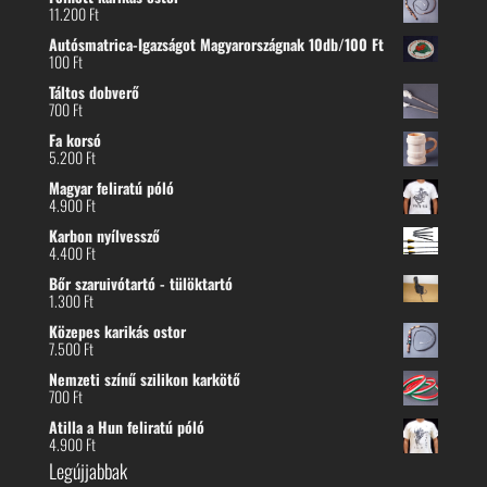
11.200
Ft
Autósmatrica-Igazságot Magyarországnak 10db/100 Ft
100
Ft
Táltos dobverő
700
Ft
Fa korsó
5.200
Ft
Magyar feliratú póló
4.900
Ft
Karbon nyílvessző
4.400
Ft
Bőr szaruivótartó - tülöktartó
1.300
Ft
Közepes karikás ostor
7.500
Ft
Nemzeti színű szilikon karkötő
700
Ft
Atilla a Hun feliratú póló
4.900
Ft
Legújjabbak