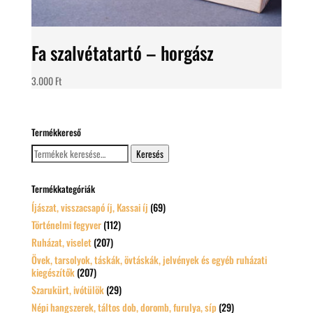
Fa szalvétatartó – horgász
3.000
Ft
Termékkereső
Keresés
Keresés
a
következőre:
Termékkategóriák
Íjászat, visszacsapó íj, Kassai íj
(69)
Történelmi fegyver
(112)
Ruházat, viselet
(207)
Övek, tarsolyok, táskák, övtáskák, jelvények és egyéb ruházati
kiegészítők
(207)
Szarukürt, ivótülök
(29)
Népi hangszerek, táltos dob, doromb, furulya, síp
(29)