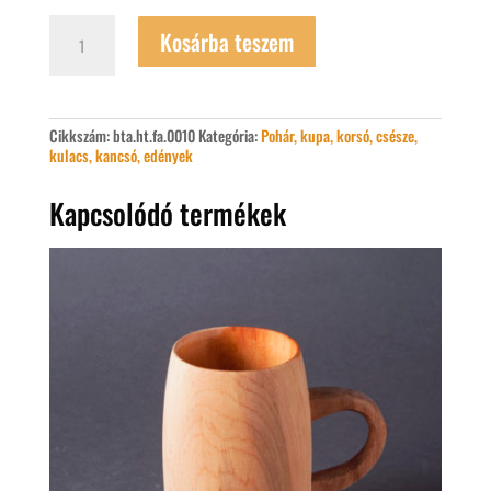
1
Kosárba teszem
deciliteres
csikóbőrös
kulacs
mennyiség
Cikkszám:
bta.ht.fa.0010
Kategória:
Pohár, kupa, korsó, csésze,
kulacs, kancsó, edények
Kapcsolódó termékek