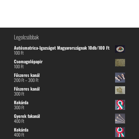
Legolcsóbbak
Autósmatrica-Igazságot Magyarországnak 10db/100 Ft
100
Ft
Csomagolópapir
100
Ft
Fűszeres kanál
Ártartomány:
200
Ft
–
300
Ft
200 Ft
Fűszeres kanál
-
300
Ft
300 Ft
Kokárda
300
Ft
Gyerek fakanál
400
Ft
Kokárda
400
Ft