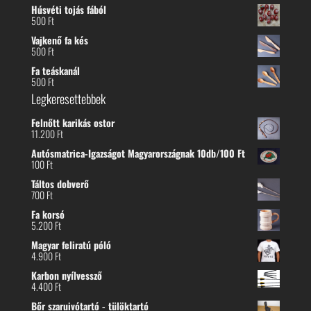
Húsvéti tojás fából
500
Ft
Vajkenő fa kés
500
Ft
Fa teáskanál
500
Ft
Legkeresettebbek
Felnőtt karikás ostor
11.200
Ft
Autósmatrica-Igazságot Magyarországnak 10db/100 Ft
100
Ft
Táltos dobverő
700
Ft
Fa korsó
5.200
Ft
Magyar feliratú póló
4.900
Ft
Karbon nyílvessző
4.400
Ft
Bőr szaruivótartó - tülöktartó