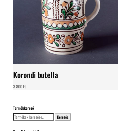
Korondi butella
3.800
Ft
Termékkereső
Keresés
Keresés
a
következőre: