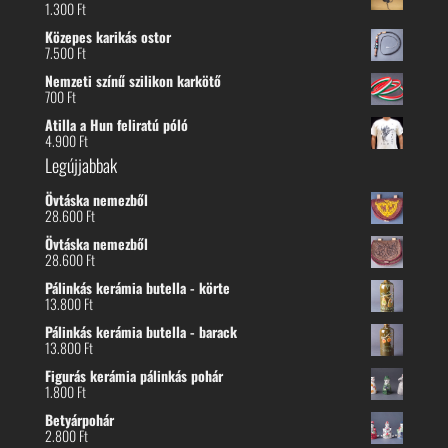
1.300
Ft
Közepes karikás ostor
7.500
Ft
Nemzeti színű szilikon karkötő
700
Ft
Atilla a Hun feliratú póló
4.900
Ft
Legújjabbak
Övtáska nemezből
28.600
Ft
Övtáska nemezből
28.600
Ft
Pálinkás kerámia butella - körte
13.800
Ft
Pálinkás kerámia butella - barack
13.800
Ft
Figurás kerámia pálinkás pohár
1.800
Ft
Betyárpohár
2.800
Ft