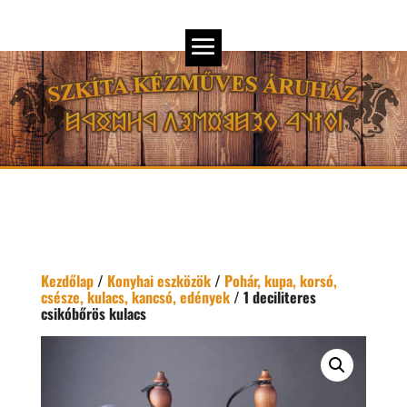
Kezdőlap
/
Konyhai eszközök
/
Pohár, kupa, korsó,
csésze, kulacs, kancsó, edények
/ 1 deciliteres
csikóbőrös kulacs