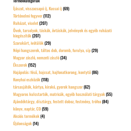
Termékkategóriák
Íjászat, visszacsapó íj, Kassai íj
(69)
Történelmi fegyver
(112)
Ruházat, viselet
(207)
Övek, tarsolyok, táskák, övtáskák, jelvények és egyéb ruházati
kiegészítők
(207)
Szarukürt, ivótülök
(29)
Népi hangszerek, táltos dob, doromb, furulya, síp
(29)
Magyar zászló, nemzeti zászló
(34)
Ékszerek
(152)
Hajápolás: fésű, hajcsat, hajfonatkorong, kontytű
(86)
Konyhai eszközök
(118)
társasjáték, kártya, kirakó, gyerek hangszer
(62)
Magyaros kulcstartók, matricák, egyéb használati tárgyak
(55)
Ajándéktárgy, dísztárgy, festett doboz, festmény, trófea
(84)
könyv, naptár, CD
(59)
Akciós termékek
(4)
Újdonságok
(14)