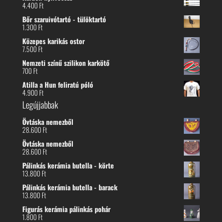
4.400
Ft
Bőr szaruivótartó - tülöktartó
1.300
Ft
Közepes karikás ostor
7.500
Ft
Nemzeti színű szilikon karkötő
700
Ft
Atilla a Hun feliratú póló
4.900
Ft
Legújjabbak
Övtáska nemezből
28.600
Ft
Övtáska nemezből
28.600
Ft
Pálinkás kerámia butella - körte
13.800
Ft
Pálinkás kerámia butella - barack
13.800
Ft
Figurás kerámia pálinkás pohár
1.800
Ft