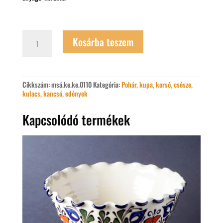
Korondi
Kosárba teszem
butella
mennyiség
Cikkszám:
msá.ke.ke.0110
Kategória:
Pohár, kupa, korsó, csésze,
kulacs, kancsó, edények
Kapcsolódó termékek