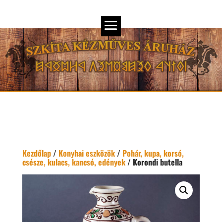
Kezdőlap
/
Konyhai eszközök
/
Pohár, kupa, korsó,
csésze, kulacs, kancsó, edények
/ Korondi butella