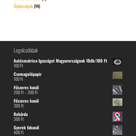
Újdonságok
(14)
Legolcsóbbak
Autósmatrica-Igazságot Magyarországnak 10db/100 Ft
100
Ft
Csomagolópapir
100
Ft
Fűszeres kanál
Ártartomány:
200
Ft
–
300
Ft
200 Ft
Fűszeres kanál
-
300
Ft
300 Ft
Kokárda
300
Ft
Gyerek fakanál
400
Ft