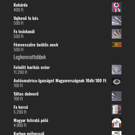
Kokárda
400
Ft
Vajkenő fa kés
500
Ft
Fa teáskanál
500
Ft
Fémvesszőre beütős nock
500
Ft
Legkeresettebbek
Felnőtt karikás ostor
11.200
Ft
Autósmatrica-Igazságot Magyarországnak 10db/100 Ft
100
Ft
Táltos dobverő
700
Ft
Fa korsó
5.200
Ft
Magyar feliratú póló
4.900
Ft
Karbon nyílvessző