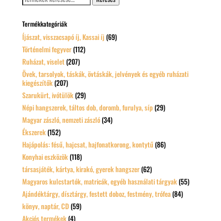
a
következőre:
Termékkategóriák
Íjászat, visszacsapó íj, Kassai íj
(69)
Történelmi fegyver
(112)
Ruházat, viselet
(207)
Övek, tarsolyok, táskák, övtáskák, jelvények és egyéb ruházati
kiegészítők
(207)
Szarukürt, ivótülök
(29)
Népi hangszerek, táltos dob, doromb, furulya, síp
(29)
Magyar zászló, nemzeti zászló
(34)
Ékszerek
(152)
Hajápolás: fésű, hajcsat, hajfonatkorong, kontytű
(86)
Konyhai eszközök
(118)
társasjáték, kártya, kirakó, gyerek hangszer
(62)
Magyaros kulcstartók, matricák, egyéb használati tárgyak
(55)
Ajándéktárgy, dísztárgy, festett doboz, festmény, trófea
(84)
könyv, naptár, CD
(59)
Akciós termékek
(4)