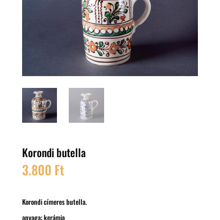
Korondi butella
3.800
Ft
Korondi címeres butella.
anyaga: kerámia