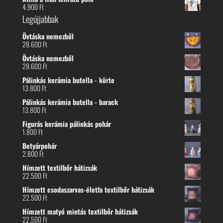
4.900
Ft
Legújjabbak
Övtáska nemezből
28.600
Ft
Övtáska nemezből
28.600
Ft
Pálinkás kerámia butella - körte
13.800
Ft
Pálinkás kerámia butella - barack
13.800
Ft
Figurás kerámia pálinkás pohár
1.800
Ft
Betyárpohár
2.800
Ft
Hímzett textilbőr hátizsák
22.500
Ft
Hímzett csodaszarvas-életfa textilbőr hátizsák
22.500
Ft
Hímzett matyó mintás textilbőr hátizsák
22.500
Ft