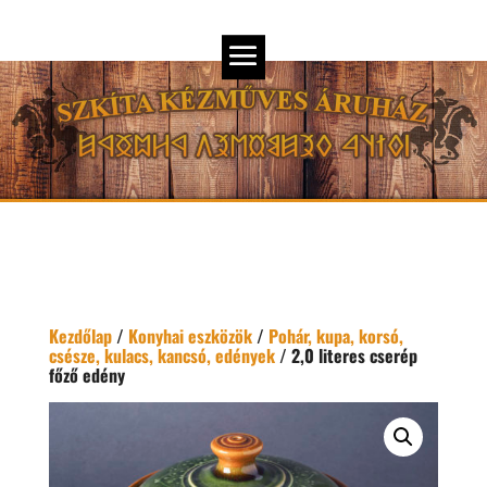
Kezdőlap
/
Konyhai eszközök
/
Pohár, kupa, korsó,
csésze, kulacs, kancsó, edények
/ 2,0 literes cserép
főző edény