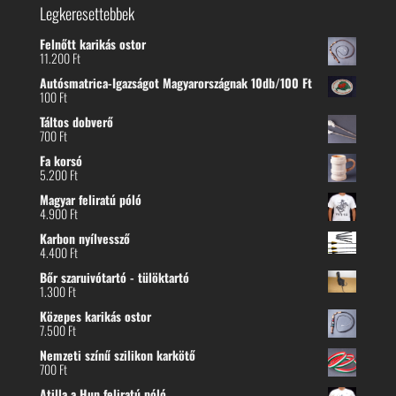
Legkeresettebbek
Felnőtt karikás ostor
11.200
Ft
Autósmatrica-Igazságot Magyarországnak 10db/100 Ft
100
Ft
Táltos dobverő
700
Ft
Fa korsó
5.200
Ft
Magyar feliratú póló
4.900
Ft
Karbon nyílvessző
4.400
Ft
Bőr szaruivótartó - tülöktartó
1.300
Ft
Közepes karikás ostor
7.500
Ft
Nemzeti színű szilikon karkötő
700
Ft
Atilla a Hun feliratú póló