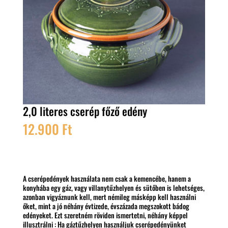
2,0 literes cserép főző edény
12.900
Ft
A cserépedények használata nem csak a kemencébe, hanem a
konyhába egy gáz, vagy villanytűzhelyen és sütőben is lehetséges,
azonban vigyáznunk kell, mert némileg másképp kell használni
őket, mint a jó néhány évtizede, évszázada megszokott bádog
edényeket. Ezt szeretném röviden ismertetni, néhány képpel
illusztrálni : Ha gáztűzhelyen használjuk cserépedényünket