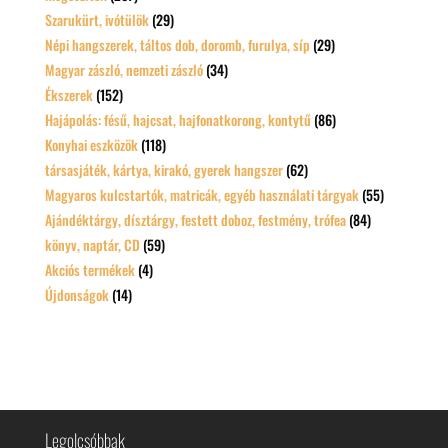
Szarukürt, ivótülök
(29)
Népi hangszerek, táltos dob, doromb, furulya, síp
(29)
Magyar zászló, nemzeti zászló
(34)
Ékszerek
(152)
Hajápolás: fésű, hajcsat, hajfonatkorong, kontytű
(86)
Konyhai eszközök
(118)
társasjáték, kártya, kirakó, gyerek hangszer
(62)
Magyaros kulcstartók, matricák, egyéb használati tárgyak
(55)
Ajándéktárgy, dísztárgy, festett doboz, festmény, trófea
(84)
könyv, naptár, CD
(59)
Akciós termékek
(4)
Újdonságok
(14)
Legolcsóbbak