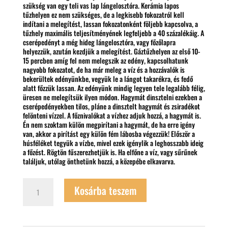
szükség van egy teli vas lap lángelosztóra. Kerámia lapos
tűzhelyen ez nem szükséges, de a legkisebb fokozatról kell
indítani a melegítést, lassan fokozatonként följebb kapcsolva, a
tűzhely maximális teljesítményének legfeljebb a 40 százalékáig. A
cserépedényt a még hideg lángelosztóra, vagy főzőlapra
helyezzük, azután kezdjük a melegítést. Gáztűzhelyen az első 10-
15 percben amíg fel nem melegszik az edény, kapcsolhatunk
nagyobb fokozatot, de ha már meleg a víz és a hozzávalók is
bekerültek edényünkbe, vegyük le a lángot takarékra, és fedő
alatt főzzük lassan. Az edényünk mindig legyen tele legalább félig,
üresen ne melegítsük ilyen módon. Hagymát dinsztelni ezekben a
cserépedényekben tilos, pláne a dinsztelt hagymát és zsiradékot
felönteni vízzel. A főznivalókat a vízhez adjuk hozzá, a hagymát is.
Én nem szoktam külön megpirítani a hagymát, de ha erre igény
van, akkor a pirítást egy külön fém lábosba végezzük! Először a
húsféléket tegyük a vízbe, mivel ezek igénylik a leghosszabb ideig
a főzést. Rögtön fűszerezhetjük is. Ha elfőne a víz, vagy sűrűnek
találjuk, utólag önthetünk hozzá, a közepébe elkavarva.
2,0
Kosárba teszem
literes
cserép
főző
edény
mennyiség