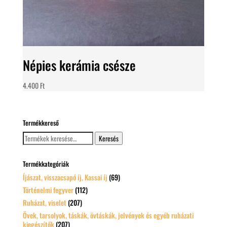
Népies kerámia csésze
4.400
Ft
Termékkereső
Keresés
Keresés
a
következőre:
Termékkategóriák
Íjászat, visszacsapó íj, Kassai íj
(69)
Történelmi fegyver
(112)
Ruházat, viselet
(207)
Övek, tarsolyok, táskák, övtáskák, jelvények és egyéb ruházati
kiegészítők
(207)