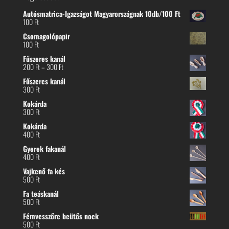
Autósmatrica-Igazságot Magyarországnak 10db/100 Ft
100
Ft
Csomagolópapir
100
Ft
Fűszeres kanál
Ártartomány:
200
Ft
–
300
Ft
200 Ft
Fűszeres kanál
-
300
Ft
300 Ft
Kokárda
300
Ft
Kokárda
400
Ft
Gyerek fakanál
400
Ft
Vajkenő fa kés
500
Ft
Fa teáskanál
500
Ft
Fémvesszőre beütős nock
500
Ft