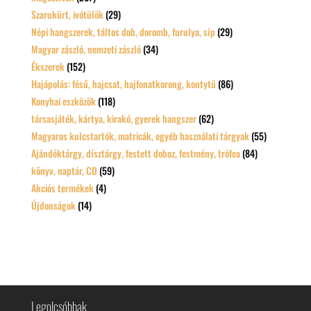
Szarukürt, ivótülök
(29)
Népi hangszerek, táltos dob, doromb, furulya, síp
(29)
Magyar zászló, nemzeti zászló
(34)
Ékszerek
(152)
Hajápolás: fésű, hajcsat, hajfonatkorong, kontytű
(86)
Konyhai eszközök
(118)
társasjáték, kártya, kirakó, gyerek hangszer
(62)
Magyaros kulcstartók, matricák, egyéb használati tárgyak
(55)
Ajándéktárgy, dísztárgy, festett doboz, festmény, trófea
(84)
könyv, naptár, CD
(59)
Akciós termékek
(4)
Újdonságok
(14)
Legolcsóbbak