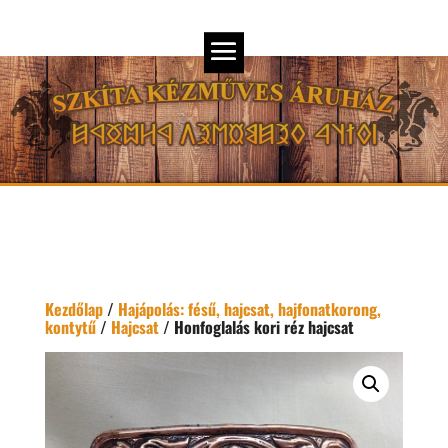
Kezdőlap
/
Hajápolás: fésű, hajcsat, hajfonatkorong,
kontytű
/
Hajcsat
/ Honfoglalás kori réz hajcsat