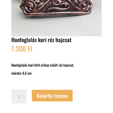
Honfoglalás kori réz hajcsat
7.300
Ft
Honfoglalás kori férfi sírban talált réz hajcsat.
mérete: 6,5 cm
Honfoglalás
Kosárba teszem
kori
réz
hajcsat
mennyiség