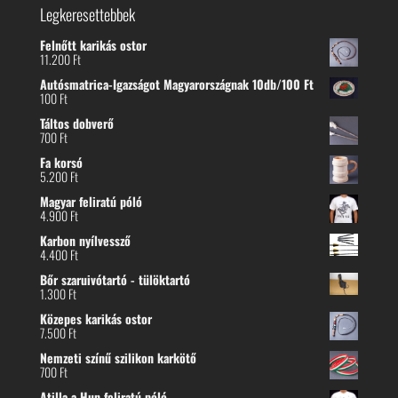
Legkeresettebbek
Felnőtt karikás ostor
11.200
Ft
Autósmatrica-Igazságot Magyarországnak 10db/100 Ft
100
Ft
Táltos dobverő
700
Ft
Fa korsó
5.200
Ft
Magyar feliratú póló
4.900
Ft
Karbon nyílvessző
4.400
Ft
Bőr szaruivótartó - tülöktartó
1.300
Ft
Közepes karikás ostor
7.500
Ft
Nemzeti színű szilikon karkötő
700
Ft
Atilla a Hun feliratú póló