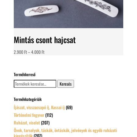
Mintás csont hajcsat
Ártartomány:
2.900
Ft
–
4.000
Ft
2.900 Ft
-
4.000 Ft
Termékkereső
Keresés
Keresés
a
következőre:
Termékkategóriák
Íjászat, visszacsapó íj, Kassai íj
(69)
Történelmi fegyver
(112)
Ruházat, viselet
(207)
Övek, tarsolyok, táskák, övtáskák, jelvények és egyéb ruházati
kiegészítők
(207)