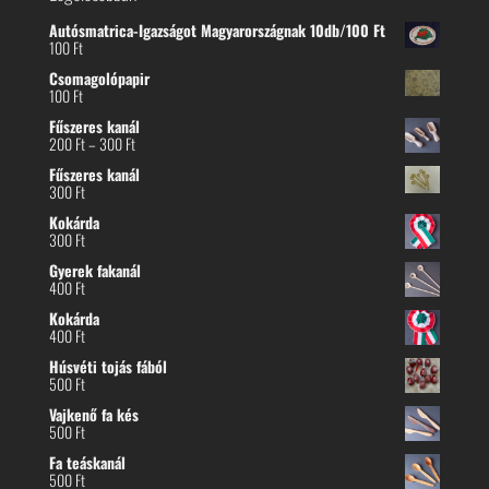
Autósmatrica-Igazságot Magyarországnak 10db/100 Ft
100
Ft
Csomagolópapir
100
Ft
Fűszeres kanál
Ártartomány:
200
Ft
–
300
Ft
200 Ft
Fűszeres kanál
-
300
Ft
300 Ft
Kokárda
300
Ft
Gyerek fakanál
400
Ft
Kokárda
400
Ft
Húsvéti tojás fából
500
Ft
Vajkenő fa kés
500
Ft
Fa teáskanál
500
Ft