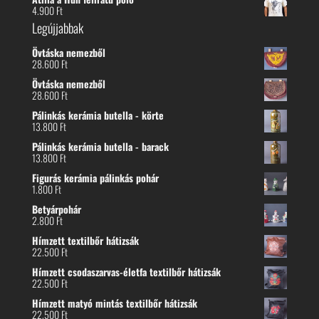
4.900
Ft
Legújjabbak
Övtáska nemezből
28.600
Ft
Övtáska nemezből
28.600
Ft
Pálinkás kerámia butella - körte
13.800
Ft
Pálinkás kerámia butella - barack
13.800
Ft
Figurás kerámia pálinkás pohár
1.800
Ft
Betyárpohár
2.800
Ft
Hímzett textilbőr hátizsák
22.500
Ft
Hímzett csodaszarvas-életfa textilbőr hátizsák
22.500
Ft
Hímzett matyó mintás textilbőr hátizsák
22.500
Ft