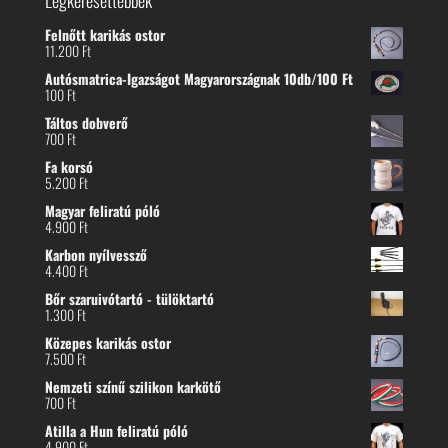
Legkeresettebbek
Felnőtt karikás ostor
11.200
Ft
Autósmatrica-Igazságot Magyarországnak 10db/100 Ft
100
Ft
Táltos dobverő
700
Ft
Fa korsó
5.200
Ft
Magyar feliratú póló
4.900
Ft
Karbon nyílvessző
4.400
Ft
Bőr szaruivótartó - tülöktartó
1.300
Ft
Közepes karikás ostor
7.500
Ft
Nemzeti színű szilikon karkötő
700
Ft
Atilla a Hun feliratú póló
4.900
Ft