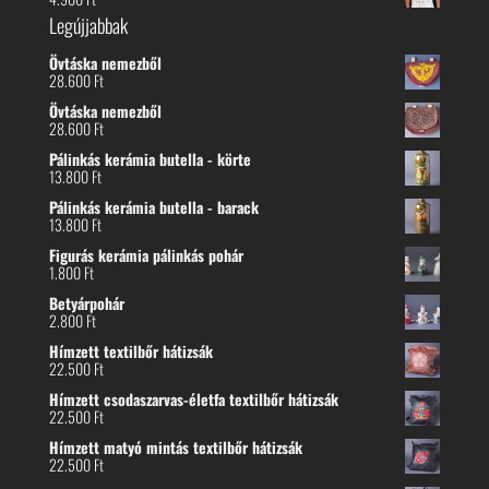
Legújjabbak
Övtáska nemezből
28.600
Ft
Övtáska nemezből
28.600
Ft
Pálinkás kerámia butella - körte
13.800
Ft
Pálinkás kerámia butella - barack
13.800
Ft
Figurás kerámia pálinkás pohár
1.800
Ft
Betyárpohár
2.800
Ft
Hímzett textilbőr hátizsák
22.500
Ft
Hímzett csodaszarvas-életfa textilbőr hátizsák
22.500
Ft
Hímzett matyó mintás textilbőr hátizsák
22.500
Ft