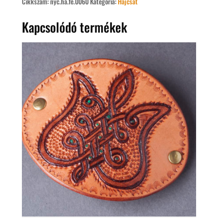
Cikkszám:
nyc.há.fé.0060
Kategória:
Hajcsat
Kapcsolódó termékek