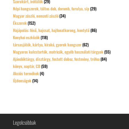
Szarukürt, ivótülök
(29)
Népi hangszerek, táltos dob, doromb, furulya, síp
(29)
Magyar zászló, nemzeti zászló
(34)
Ékszerek
(152)
Hajápolás: fésű, hajcsat, hajfonatkorong, kontytű
(86)
Konyhai eszközök
(118)
társasjáték, kártya, kirakó, gyerek hangszer
(62)
Magyaros kulcstartók, matricák, egyéb használati tárgyak
(55)
Ajándéktárgy, dísztárgy, festett doboz, festmény, trófea
(84)
könyv, naptár, CD
(59)
Akciós termékek
(4)
Újdonságok
(14)
Legolcsóbbak