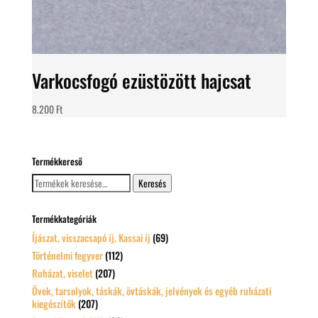
Varkocsfogó ezüstözött hajcsat
8.200
Ft
Termékkereső
Keresés
Keresés
a
következőre:
Termékkategóriák
Íjászat, visszacsapó íj, Kassai íj
(69)
Történelmi fegyver
(112)
Ruházat, viselet
(207)
Övek, tarsolyok, táskák, övtáskák, jelvények és egyéb ruházati
kiegészítők
(207)