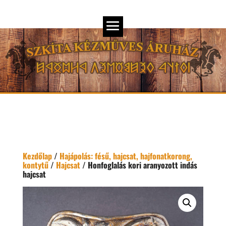
Kezdőlap
/
Hajápolás: fésű, hajcsat, hajfonatkorong,
kontytű
/
Hajcsat
/ Honfoglalás kori aranyozott indás
hajcsat