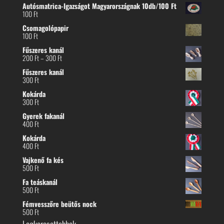
Autósmatrica-Igazságot Magyarországnak 10db/100 Ft
100
Ft
Csomagolópapir
100
Ft
Fűszeres kanál
Ártartomány:
200
Ft
–
300
Ft
200 Ft
Fűszeres kanál
-
300
Ft
300 Ft
Kokárda
300
Ft
Gyerek fakanál
400
Ft
Kokárda
400
Ft
Vajkenő fa kés
500
Ft
Fa teáskanál
500
Ft
Fémvesszőre beütős nock
500
Ft