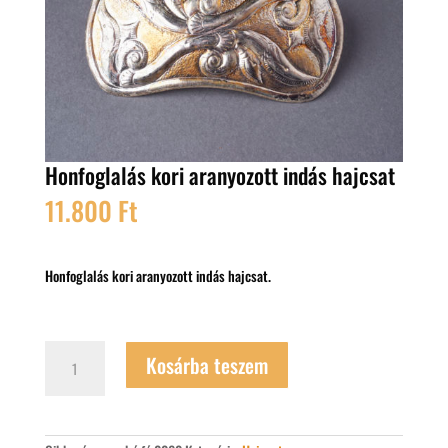
Honfoglalás kori aranyozott indás hajcsat
11.800
Ft
Honfoglalás kori aranyozott indás hajcsat.
Honfoglalás
Kosárba teszem
kori
aranyozott
indás
hajcsat
mennyiség