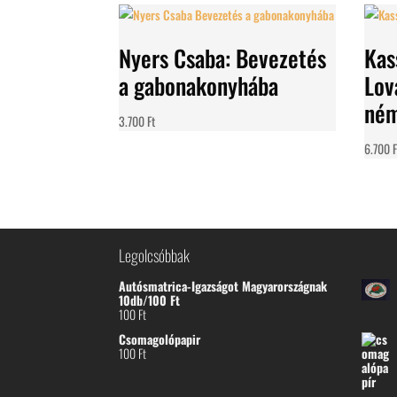
Nyers Csaba: Bevezetés
Kas
a gabonakonyhába
Lov
ném
3.700
Ft
6.700
F
Legolcsóbbak
Autósmatrica-Igazságot Magyarországnak
10db/100 Ft
100
Ft
Csomagolópapir
100
Ft