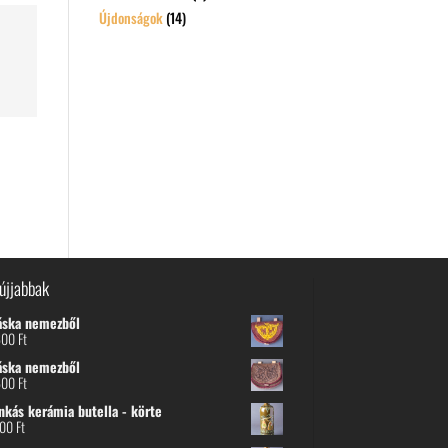
Újdonságok
(14)
újjabbak
áska nemezből
600
Ft
áska nemezből
600
Ft
nkás kerámia butella - körte
800
Ft