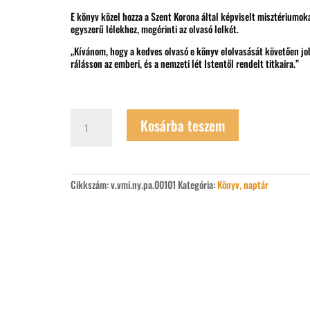
E könyv közel hozza a Szent Korona által képviselt misztériumoka
egyszerű lélekhez, megérinti az olvasó lelkét.
„Kívánom, hogy a kedves olvasó e könyv elolvasását követően j
rálásson az emberi, és a nemzeti lét Istentől rendelt titkaira.”
Vesztergám
Kosárba teszem
Miklós
Második
lépcsőfok
a
szakrális
Cikkszám:
v.vmi.ny.pa.00101
Kategória:
Könyv, naptár
királysághoz
mennyiség