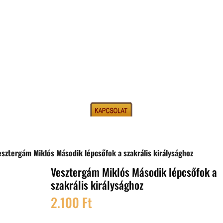
esztergám Miklós Második lépcsőfok a szakrális királysághoz
Vesztergám Miklós Második lépcsőfok a
szakrális királysághoz
2.100
Ft