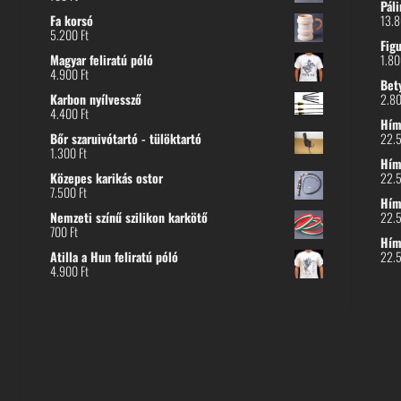
Páli
Fa korsó
13.
5.200
Ft
Fig
Magyar feliratú póló
1.8
4.900
Ft
Bet
Karbon nyílvessző
2.8
4.400
Ft
Hímz
Bőr szaruivótartó - tülöktartó
22.
1.300
Ft
Hímz
Közepes karikás ostor
22.
7.500
Ft
Hím
Nemzeti színű szilikon karkötő
22.
700
Ft
Hím
Atilla a Hun feliratú póló
22.
4.900
Ft