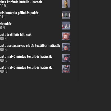
nkás kerámia butella - barack
800
Ft
urás kerámia pálinkás pohár
00
Ft
yárpohár
00
Ft
ett textilbőr hátizsák
500
Ft
ett csodaszarvas-életfa textilbőr hátizsák
500
Ft
zett matyó mintás textilbőr hátizsák
500
Ft
zett matyó mintás textilbőr hátizsák
500
Ft