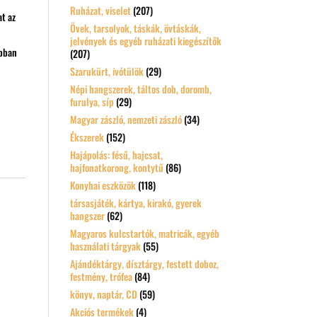
Ruházat, viselet
(207)
t az
Övek, tarsolyok, táskák, övtáskák,
jelvények és egyéb ruházati kiegészítők
obban
(207)
Szarukürt, ivótülök
(29)
Népi hangszerek, táltos dob, doromb,
furulya, síp
(29)
Magyar zászló, nemzeti zászló
(34)
Ékszerek
(152)
Hajápolás: fésű, hajcsat,
hajfonatkorong, kontytű
(86)
Konyhai eszközök
(118)
társasjáték, kártya, kirakó, gyerek
hangszer
(62)
Magyaros kulcstartók, matricák, egyéb
használati tárgyak
(55)
Ajándéktárgy, dísztárgy, festett doboz,
festmény, trófea
(84)
könyv, naptár, CD
(59)
Akciós termékek
(4)