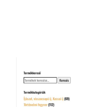
Termékkereső
Keresés
Keresés
a
következőre:
Termékkategóriák
Íjászat, visszacsapó íj, Kassai íj
(69)
Történelmi fegyver
(112)