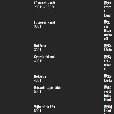
Fűszeres kanál
Ártartomány:
200
Ft
–
300
Ft
200 Ft
-
300 Ft
Fűszeres kanál
300
Ft
Kokárda
300
Ft
Gyerek fakanál
400
Ft
Kokárda
400
Ft
Húsvéti tojás fából
500
Ft
Vajkenő fa kés
500
Ft