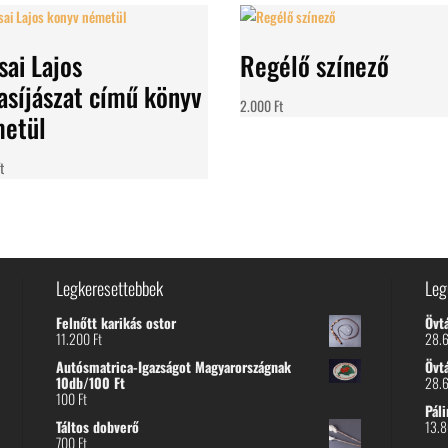
sai Lajos
Regélő színező
asíjászat című könyv
2.000
Ft
etül
t
Legkeresettebbek
Leg
Felnőtt karikás ostor
Övt
11.200
Ft
28.
Autósmatrica-Igazságot Magyarországnak
Övt
10db/100 Ft
28.
100
Ft
Páli
Táltos dobverő
13.
700
Ft