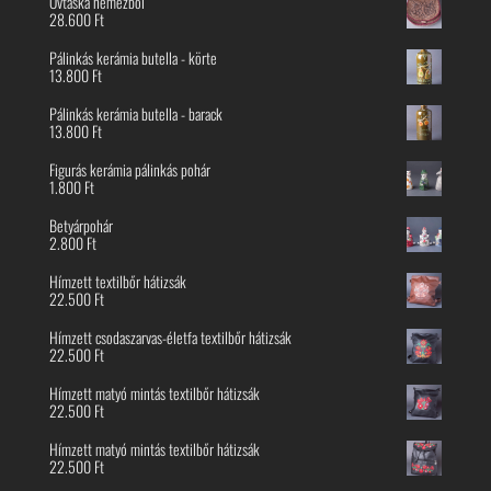
Övtáska nemezből
28.600
Ft
Pálinkás kerámia butella - körte
13.800
Ft
Pálinkás kerámia butella - barack
13.800
Ft
Figurás kerámia pálinkás pohár
1.800
Ft
Betyárpohár
2.800
Ft
Hímzett textilbőr hátizsák
22.500
Ft
Hímzett csodaszarvas-életfa textilbőr hátizsák
22.500
Ft
Hímzett matyó mintás textilbőr hátizsák
22.500
Ft
Hímzett matyó mintás textilbőr hátizsák
22.500
Ft