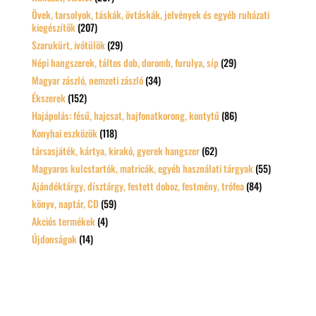
Övek, tarsolyok, táskák, övtáskák, jelvények és egyéb ruházati
kiegészítők
(207)
Szarukürt, ivótülök
(29)
Népi hangszerek, táltos dob, doromb, furulya, síp
(29)
Magyar zászló, nemzeti zászló
(34)
Ékszerek
(152)
Hajápolás: fésű, hajcsat, hajfonatkorong, kontytű
(86)
Konyhai eszközök
(118)
társasjáték, kártya, kirakó, gyerek hangszer
(62)
Magyaros kulcstartók, matricák, egyéb használati tárgyak
(55)
Ajándéktárgy, dísztárgy, festett doboz, festmény, trófea
(84)
könyv, naptár, CD
(59)
Akciós termékek
(4)
Újdonságok
(14)