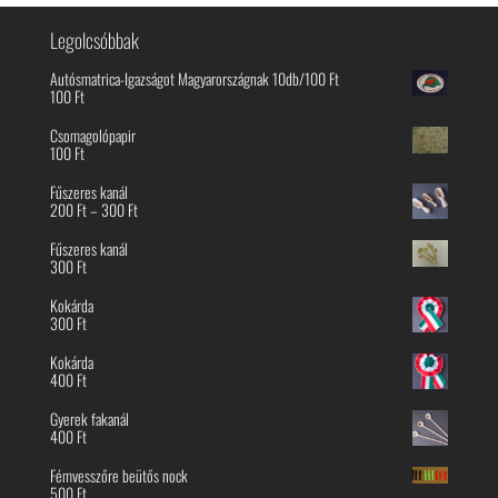
Legolcsóbbak
Autósmatrica-Igazságot Magyarországnak 10db/100 Ft
100
Ft
Csomagolópapir
100
Ft
Fűszeres kanál
Ártartomány:
200
Ft
–
300
Ft
200 Ft
-
Fűszeres kanál
300 Ft
300
Ft
Kokárda
300
Ft
Kokárda
400
Ft
Gyerek fakanál
400
Ft
Fémvesszőre beütős nock
500
Ft