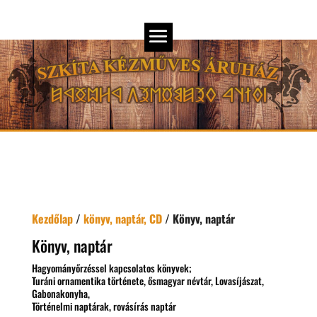
Kezdőlap
/
könyv, naptár, CD
/ Könyv, naptár
Könyv, naptár
Hagyományőrzéssel kapcsolatos könyvek;
Turáni ornamentika története, ősmagyar névtár, Lovasíjászat,
Gabonakonyha,
Történelmi naptárak, rovásírás naptár