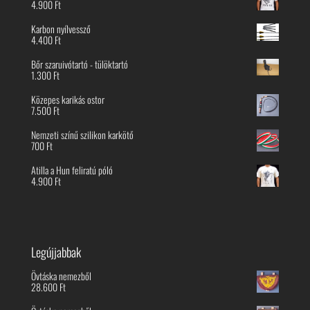
4.900
Ft
Karbon nyílvessző
4.400
Ft
Bőr szaruivótartó - tülöktartó
1.300
Ft
Közepes karikás ostor
7.500
Ft
Nemzeti színű szilikon karkötő
700
Ft
Atilla a Hun feliratú póló
4.900
Ft
Legújjabbak
Övtáska nemezből
28.600
Ft