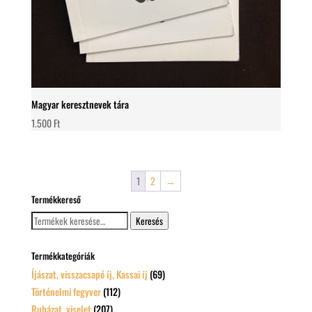
Magyar keresztnevek tára
1.500
Ft
1
2
→
Termékkereső
Keresés
Keresés
a
következőre:
Termékkategóriák
Íjászat, visszacsapó íj, Kassai íj
(69)
Történelmi fegyver
(112)
Ruházat, viselet
(207)