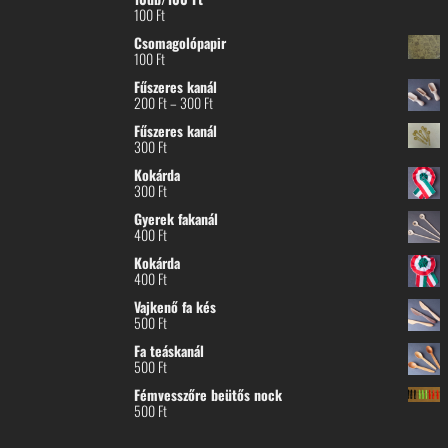
100
Ft
Csomagolópapir
100
Ft
Fűszeres kanál
Ártartomány:
200
Ft
–
300
Ft
200 Ft
Fűszeres kanál
-
300
Ft
300 Ft
Kokárda
300
Ft
Gyerek fakanál
400
Ft
Kokárda
400
Ft
Vajkenő fa kés
500
Ft
Fa teáskanál
500
Ft
Fémvesszőre beütős nock
500
Ft