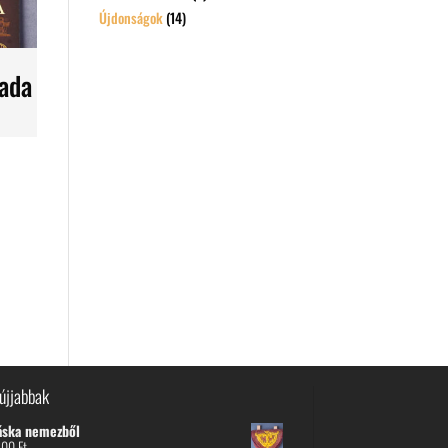
Újdonságok
(14)
lada
újjabbak
áska nemezből
600
Ft