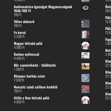
Autósmatrica-Igazságot Magyarországnak
Övt
10db/100 Ft
28.
100
Ft
Páli
Táltos dobverő
13.
700
Ft
Páli
Fa korsó
13.
5.200
Ft
Fig
Magyar feliratú póló
1.8
4.900
Ft
Bet
Karbon nyílvessző
2.8
4.400
Ft
Hímz
Bőr szaruivótartó - tülöktartó
22.
1.300
Ft
Hímz
Közepes karikás ostor
22.
7.500
Ft
Hím
Nemzeti színű szilikon karkötő
22.
700
Ft
Hím
Atilla a Hun feliratú póló
22.
4.900
Ft