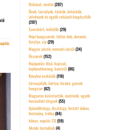
Ruházat, viselet
(207)
Övek, tarsolyok, táskák, övtáskák,
jelvények és egyéb ruházati kiegészítők
klő
(207)
Szarukürt, ivótülök
(29)
Népi hangszerek, táltos dob, doromb,
furulya, síp
(29)
naptár,
Magyar zászló, nemzeti zászló
(34)
Ékszerek
(152)
Hajápolás: fésű, hajcsat,
hajfonatkorong, kontytű
(86)
Konyhai eszközök
(118)
társasjáték, kártya, kirakó, gyerek
hangszer
(62)
Magyaros kulcstartók, matricák, egyéb
használati tárgyak
(55)
Ajándéktárgy, dísztárgy, festett doboz,
festmény, trófea
(84)
könyv, naptár, CD
(59)
Akciós termékek
(4)