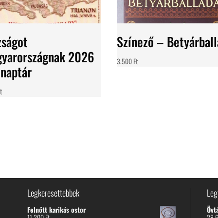
zságot
Színező – Betyárbal
yarországnak 2026
3.500
Ft
i naptár
t
Legkeresettebbek
Leg
Felnőtt karikás ostor
Övt
11.200
Ft
28.