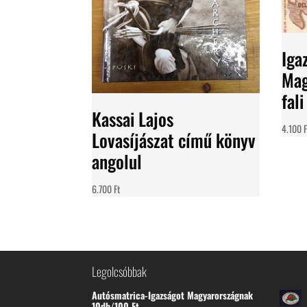
Iga
Mag
fal
Kassai Lajos
4.100
F
Lovasíjászat című könyv
angolul
6.700
Ft
Legolcsóbbak
Autósmatrica-Igazságot Magyarországnak
10db/100 Ft