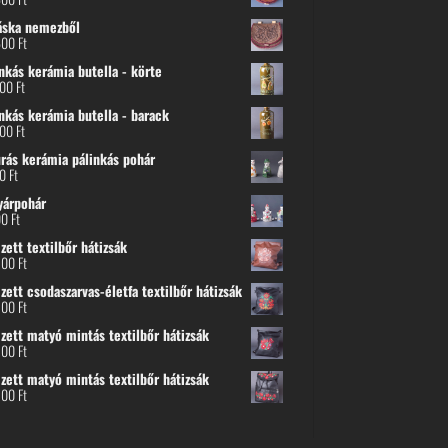
áska nemezből
600
Ft
nkás kerámia butella - körte
800
Ft
nkás kerámia butella - barack
800
Ft
urás kerámia pálinkás pohár
00
Ft
yárpohár
00
Ft
ett textilbőr hátizsák
500
Ft
ett csodaszarvas-életfa textilbőr hátizsák
500
Ft
zett matyó mintás textilbőr hátizsák
500
Ft
zett matyó mintás textilbőr hátizsák
500
Ft