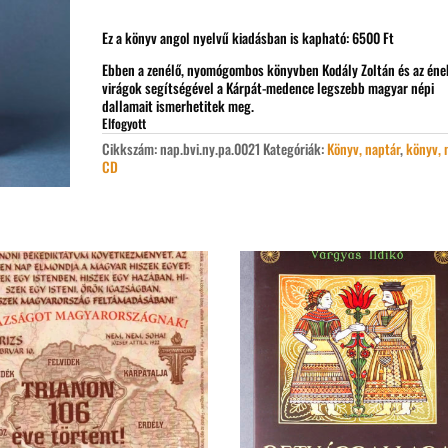
Ez a könyv angol nyelvű kiadásban is kapható: 6500 Ft
Ebben a zenélő, nyomógombos könyvben Kodály Zoltán és az éne
virágok segítségével a Kárpát-medence legszebb magyar népi
dallamait ismerhetitek meg.
Elfogyott
Cikkszám:
nap.bvi.ny.pa.0021
Kategóriák:
Könyv, naptár
,
könyv, 
CD