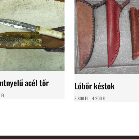
ntnyelű acél tőr
Lóbőr késtok
0
Ft
Ártartomány:
3.800
Ft
–
4.200
Ft
3.800 Ft
-
4.200 Ft