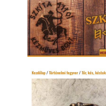
Kezdőlap
/
Történelmi fegyver
/
Tőr, kés, késtok