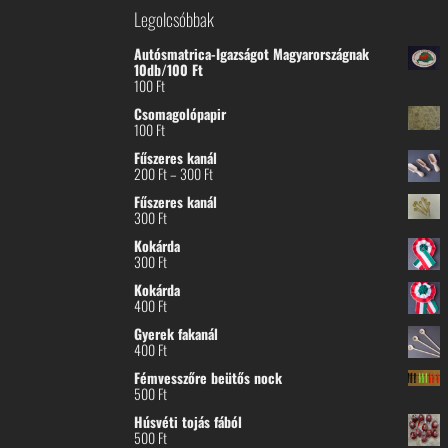
Legolcsóbbak
Autósmatrica-Igazságot Magyarországnak
10db/100 Ft
100
Ft
Csomagolópapir
100
Ft
Fűszeres kanál
Ártartomány:
200
Ft
–
300
Ft
200 Ft
Fűszeres kanál
-
300
Ft
300 Ft
Kokárda
300
Ft
Kokárda
400
Ft
Gyerek fakanál
400
Ft
Fémvesszőre beütős nock
500
Ft
Húsvéti tojás fából
500
Ft