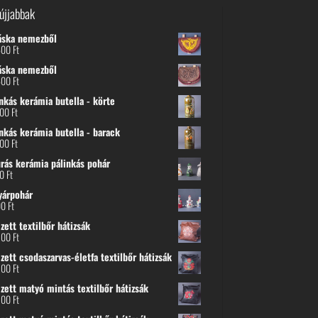
újjabbak
áska nemezből
600
Ft
áska nemezből
600
Ft
nkás kerámia butella - körte
800
Ft
nkás kerámia butella - barack
800
Ft
urás kerámia pálinkás pohár
00
Ft
yárpohár
00
Ft
ett textilbőr hátizsák
500
Ft
ett csodaszarvas-életfa textilbőr hátizsák
500
Ft
zett matyó mintás textilbőr hátizsák
500
Ft