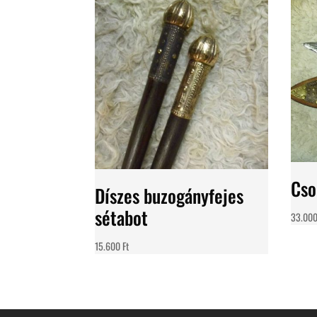
Cso
Díszes buzogányfejes
sétabot
33.00
15.600
Ft