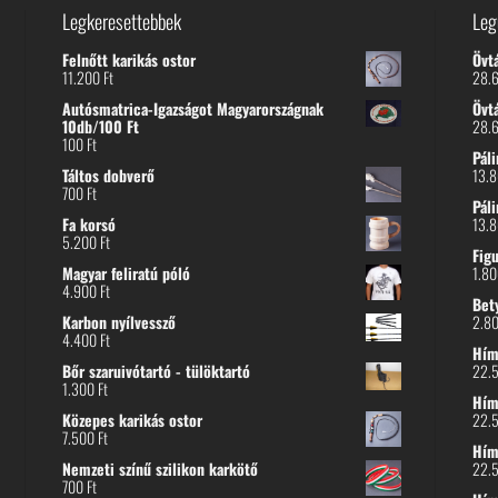
Legkeresettebbek
Leg
Felnőtt karikás ostor
Övt
11.200
Ft
28.
Autósmatrica-Igazságot Magyarországnak
Övt
10db/100 Ft
28.
100
Ft
Páli
Táltos dobverő
13.
700
Ft
Páli
Fa korsó
13.
5.200
Ft
Fig
Magyar feliratú póló
1.8
4.900
Ft
Bet
Karbon nyílvessző
2.8
4.400
Ft
Hímz
Bőr szaruivótartó - tülöktartó
22.
1.300
Ft
Hímz
Közepes karikás ostor
22.
7.500
Ft
Hím
Nemzeti színű szilikon karkötő
22.
700
Ft