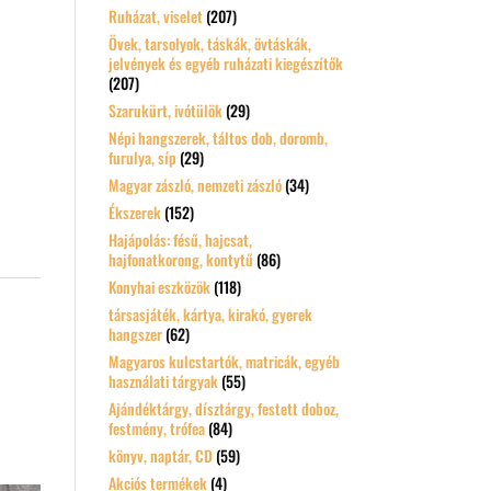
Ruházat, viselet
(207)
Övek, tarsolyok, táskák, övtáskák,
jelvények és egyéb ruházati kiegészítők
(207)
Szarukürt, ivótülök
(29)
Népi hangszerek, táltos dob, doromb,
furulya, síp
(29)
Magyar zászló, nemzeti zászló
(34)
Ékszerek
(152)
Hajápolás: fésű, hajcsat,
hajfonatkorong, kontytű
(86)
Konyhai eszközök
(118)
társasjáték, kártya, kirakó, gyerek
hangszer
(62)
Magyaros kulcstartók, matricák, egyéb
használati tárgyak
(55)
Ajándéktárgy, dísztárgy, festett doboz,
festmény, trófea
(84)
könyv, naptár, CD
(59)
Akciós termékek
(4)