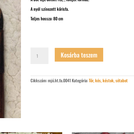
A nyél színezett kőrisfa.
Teljes hossza: 80 cm
Lófejes
Kosárba teszem
sétabot
mennyiség
Cikkszám:
mjó.ht.fa.0041
Kategória:
Tőr, kés, késtok, sétabot