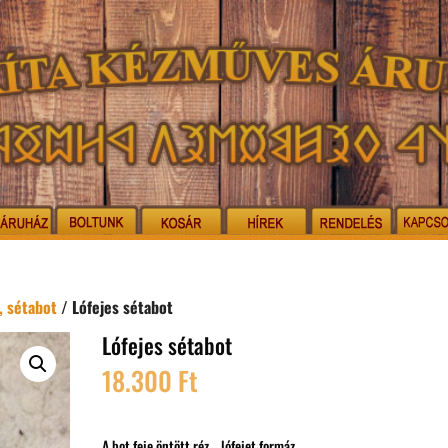
, sétabot
/ Lófejes sétabot
Lófejes sétabot
18.300
Ft
A bot feje öntött réz, , lófejet formáz.