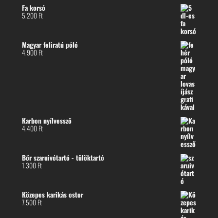
Fa korsó
5.200
Ft
Magyar feliratú póló
4.900
Ft
Karbon nyílvessző
4.400
Ft
Bőr szaruivótartó - tülöktartó
1.300
Ft
Közepes karikás ostor
7.500
Ft