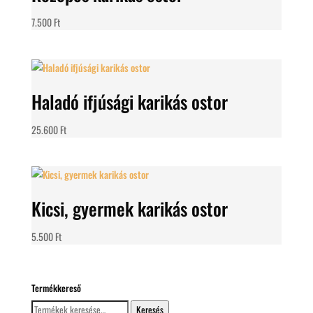
7.500
Ft
Haladó ifjúsági karikás ostor
25.600
Ft
Kicsi, gyermek karikás ostor
5.500
Ft
Termékkereső
Keresés
Keresés