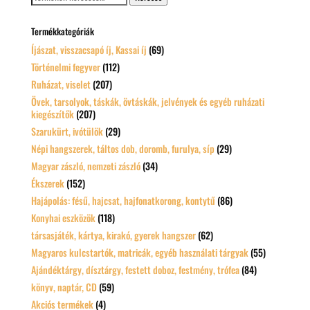
a
következőre:
Termékkategóriák
Íjászat, visszacsapó íj, Kassai íj
(69)
Történelmi fegyver
(112)
Ruházat, viselet
(207)
Övek, tarsolyok, táskák, övtáskák, jelvények és egyéb ruházati
kiegészítők
(207)
Szarukürt, ivótülök
(29)
Népi hangszerek, táltos dob, doromb, furulya, síp
(29)
Magyar zászló, nemzeti zászló
(34)
Ékszerek
(152)
Hajápolás: fésű, hajcsat, hajfonatkorong, kontytű
(86)
Konyhai eszközök
(118)
társasjáték, kártya, kirakó, gyerek hangszer
(62)
Magyaros kulcstartók, matricák, egyéb használati tárgyak
(55)
Ajándéktárgy, dísztárgy, festett doboz, festmény, trófea
(84)
könyv, naptár, CD
(59)
Akciós termékek
(4)