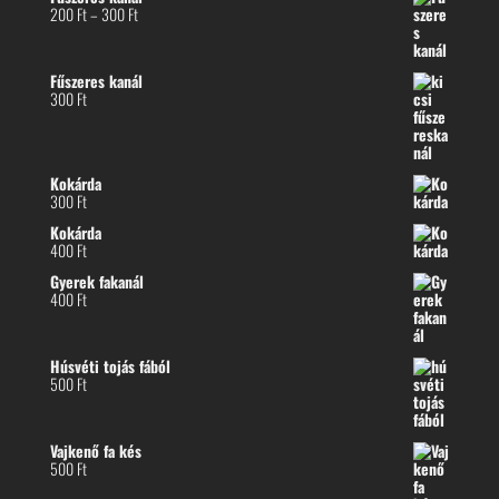
Ártartomány:
200
Ft
–
300
Ft
200 Ft
-
300 Ft
Fűszeres kanál
300
Ft
Kokárda
300
Ft
Kokárda
400
Ft
Gyerek fakanál
400
Ft
Húsvéti tojás fából
500
Ft
Vajkenő fa kés
500
Ft