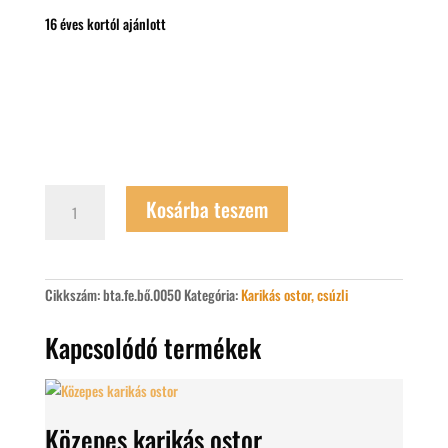
16 éves kortól ajánlott
Vándornyakas
Kosárba teszem
nagy
karikás
ostor
mennyiség
Cikkszám:
bta.fe.bő.0050
Kategória:
Karikás ostor, csúzli
Kapcsolódó termékek
Közepes karikás ostor