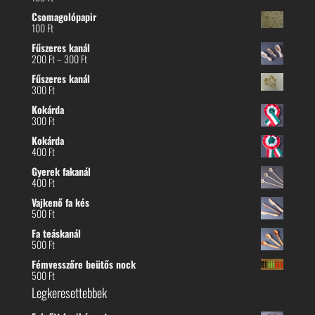
Csomagolópapir
100
Ft
Fűszeres kanál
Ártartomány:
200
Ft
–
300
Ft
200 Ft
Fűszeres kanál
-
300
Ft
300 Ft
Kokárda
300
Ft
Kokárda
400
Ft
Gyerek fakanál
400
Ft
Vajkenő fa kés
500
Ft
Fa teáskanál
500
Ft
Fémvesszőre beütős nock
500
Ft
Legkeresettebbek