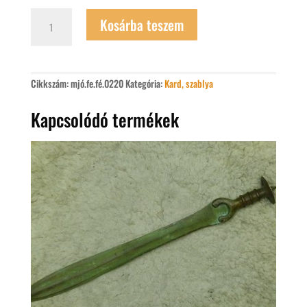
Középkori
Kosárba teszem
kard
mennyiség
Cikkszám:
mjó.fe.fé.0220
Kategória:
Kard, szablya
Kapcsolódó termékek