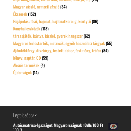
Magyar zászló, nemzeti zászló
(34)
Ékszerek
(152)
Hajápolás: fésű, hajcsat, hajfonatkorong, kontytű
(86)
Konyhai eszközök
(118)
társasjáték, kártya, kirakó, gyerek hangszer
(62)
Magyaros kulcstartók, matricák, egyéb használati tárgyak
(55)
Ajándéktárgy, dísztárgy, festett doboz, festmény, trófea
(84)
könyv, naptár, CD
(59)
Akciós termékek
(4)
Újdonságok
(14)
Legolcsóbbak
Autósmatrica-Igazságot Magyarországnak 10db/100 Ft
100
Ft