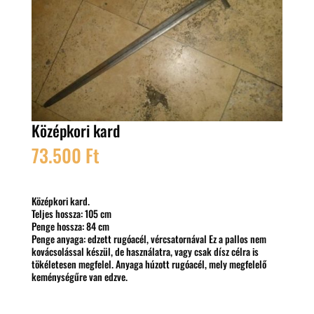
Középkori kard
73.500
Ft
Középkori kard.
Teljes hossza: 105 cm
Penge hossza: 84 cm
Penge anyaga: edzett rugóacél, vércsatornával Ez a pallos nem
kovácsolással készül, de használatra, vagy csak dísz célra is
tökéletesen megfelel. Anyaga húzott rugóacél, mely megfelelő
keménységűre van edzve.