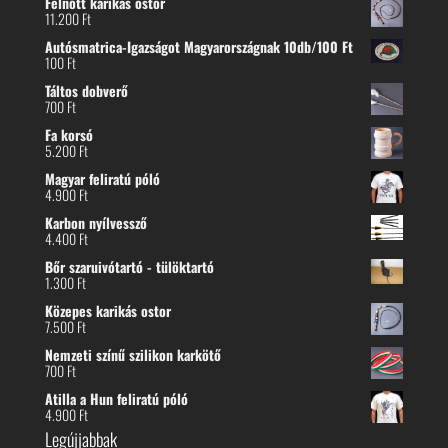
Felnőtt karikás ostor
11.200
Ft
Autósmatrica-Igazságot Magyarországnak 10db/100 Ft
100
Ft
Táltos dobverő
700
Ft
Fa korsó
5.200
Ft
Magyar feliratú póló
4.900
Ft
Karbon nyílvessző
4.400
Ft
Bőr szaruivótartó - tülöktartó
1.300
Ft
Közepes karikás ostor
7.500
Ft
Nemzeti színű szilikon karkötő
700
Ft
Atilla a Hun feliratú póló
4.900
Ft
Legújjabbak