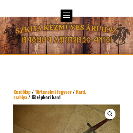
Kezdőlap
/
Történelmi fegyver
/
Kard,
szablya
/ Középkori kard