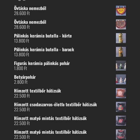
Övtáska nemezből
28.600
Ft
Övtáska nemezből
28.600
Ft
Pálinkás kerámia butella - körte
13.800
Ft
Pálinkás kerámia butella - barack
13.800
Ft
Figurás kerámia pálinkás pohár
1.800
Ft
Betyárpohár
2.800
Ft
Hímzett textilbőr hátizsák
22.500
Ft
Hímzett csodaszarvas-életfa textilbőr hátizsák
22.500
Ft
Hímzett matyó mintás textilbőr hátizsák
22.500
Ft
Hímzett matyó mintás textilbőr hátizsák
22.500
Ft