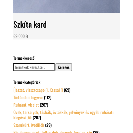
Szkíta kard
69.000
Ft
Termékkereső
Keresés
Keresés
a
következőre:
Termékkategóriák
Íjászat, visszacsapó íj, Kassai íj
(69)
Történelmi fegyver
(112)
Ruházat, viselet
(207)
Övek, tarsolyok, táskák, övtáskák, jelvények és egyéb ruházati
kiegészítők
(207)
Szarukürt, ivótülök
(29)
Népi hangszerek, táltos dob, doromb, furulya, síp
(29)