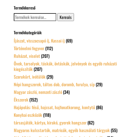
Termékkereső
Keresés
Keresés
a
következőre:
Termékkategóriák
Íjászat, visszacsapó íj, Kassai íj
(69)
Történelmi fegyver
(112)
Ruházat, viselet
(207)
Övek, tarsolyok, táskák, övtáskák, jelvények és egyéb ruházati
kiegészítők
(207)
Szarukürt, ivótülök
(29)
Népi hangszerek, táltos dob, doromb, furulya, síp
(29)
Magyar zászló, nemzeti zászló
(34)
Ékszerek
(152)
Hajápolás: fésű, hajcsat, hajfonatkorong, kontytű
(86)
Konyhai eszközök
(118)
társasjáték, kártya, kirakó, gyerek hangszer
(62)
Magyaros kulcstartók, matricák, egyéb használati tárgyak
(55)