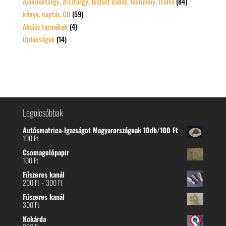
Ajándéktárgy, dísztárgy, festett doboz, festmény, trófea
(84)
könyv, naptár, CD
(59)
Akciós termékek
(4)
Újdonságok
(14)
Legolcsóbbak
Autósmatrica-Igazságot Magyarországnak 10db/100 Ft
100
Ft
Csomagolópapir
100
Ft
Fűszeres kanál
Ártartomány:
200
Ft
–
300
Ft
200 Ft
Fűszeres kanál
-
300
Ft
300 Ft
Kokárda