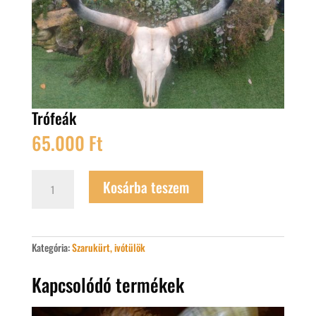
Trófeák
65.000
Ft
Trófeák
Kosárba teszem
mennyiség
Kategória:
Szarukürt, ivótülök
Kapcsolódó termékek