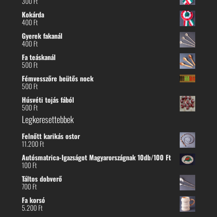
300
Ft
Kokárda
400
Ft
Gyerek fakanál
400
Ft
Fa teáskanál
500
Ft
Fémvesszőre beütős nock
500
Ft
Húsvéti tojás fából
500
Ft
Legkeresettebbek
Felnőtt karikás ostor
11.200
Ft
Autósmatrica-Igazságot Magyarországnak 10db/100 Ft
100
Ft
Táltos dobverő
700
Ft
Fa korsó
5.200
Ft