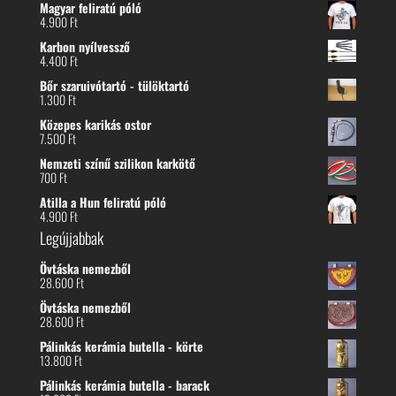
Magyar feliratú póló
4.900
Ft
Karbon nyílvessző
4.400
Ft
Bőr szaruivótartó - tülöktartó
1.300
Ft
Közepes karikás ostor
7.500
Ft
Nemzeti színű szilikon karkötő
700
Ft
Atilla a Hun feliratú póló
4.900
Ft
Legújjabbak
Övtáska nemezből
28.600
Ft
Övtáska nemezből
28.600
Ft
Pálinkás kerámia butella - körte
13.800
Ft
Pálinkás kerámia butella - barack