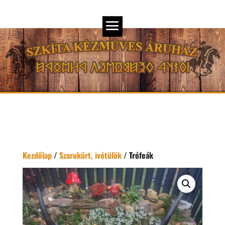
Kezdőlap
/
Szarukürt, ivótülök
/ Trófeák