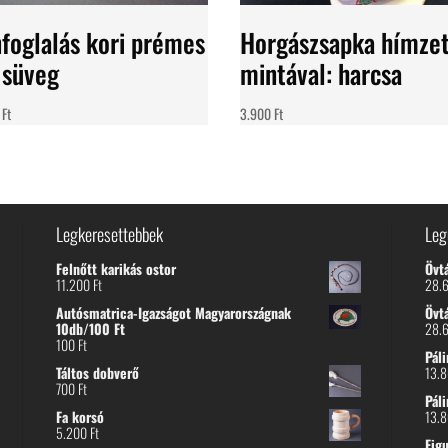
foglalás kori prémes
Horgászsapka hímze
 süveg
mintával: harcsa
0
Ft
3.900
Ft
Legkeresettebbek
Leg
Felnőtt karikás ostor
Övt
11.200
Ft
28.
Autósmatrica-Igazságot Magyarországnak
Övt
10db/100 Ft
28.
100
Ft
Páli
Táltos dobverő
13.
700
Ft
Páli
Fa korsó
13.
5.200
Ft
Fig