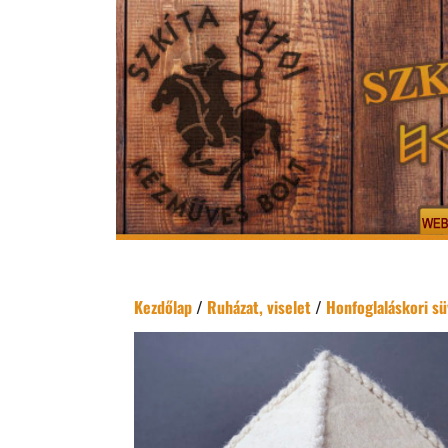
Kezdőlap
/
Ruházat, viselet
/
Honfoglaláskori sü