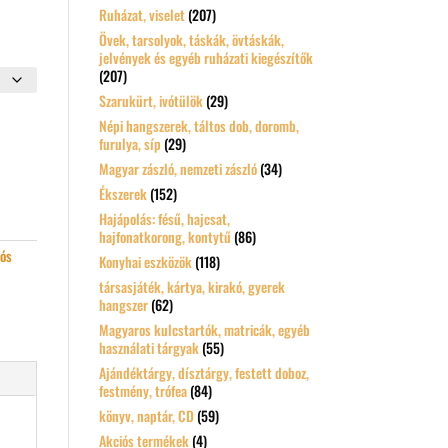
Ruházat, viselet
(207)
Övek, tarsolyok, táskák, övtáskák,
jelvények és egyéb ruházati kiegészítők
(207)
Szarukürt, ivótülök
(29)
Népi hangszerek, táltos dob, doromb,
furulya, síp
(29)
Magyar zászló, nemzeti zászló
(34)
Ékszerek
(152)
Hajápolás: fésű, hajcsat,
hajfonatkorong, kontytű
(86)
kós
Konyhai eszközök
(118)
társasjáték, kártya, kirakó, gyerek
hangszer
(62)
Magyaros kulcstartók, matricák, egyéb
használati tárgyak
(55)
Ajándéktárgy, dísztárgy, festett doboz,
festmény, trófea
(84)
könyv, naptár, CD
(59)
Akciós termékek
(4)