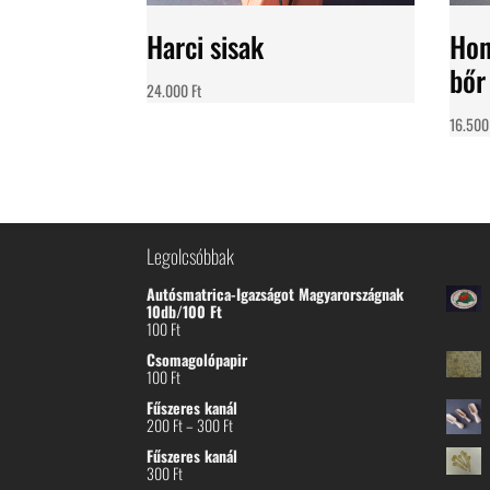
Harci sisak
Hon
bőr
24.000
Ft
16.50
Legolcsóbbak
Autósmatrica-Igazságot Magyarországnak
10db/100 Ft
100
Ft
Csomagolópapir
100
Ft
Fűszeres kanál
Ártartomány:
200
Ft
–
300
Ft
200 Ft
Fűszeres kanál
-
300
Ft
300 Ft