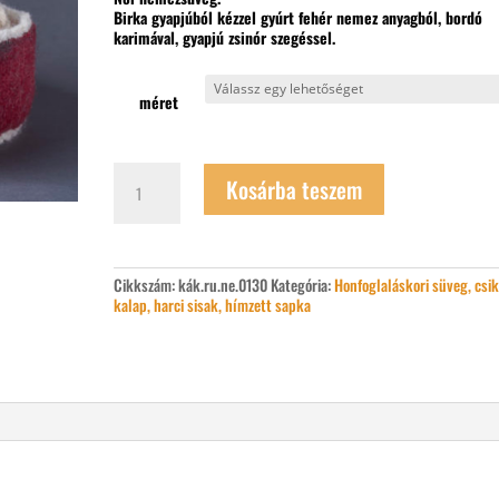
Birka gyapjúból kézzel gyúrt fehér nemez anyagból, bordó
karimával, gyapjú zsinór szegéssel.
méret
Női
Kosárba teszem
nemezsüveg
mennyiség
Cikkszám:
kák.ru.ne.0130
Kategória:
Honfoglaláskori süveg, csi
kalap, harci sisak, hímzett sapka