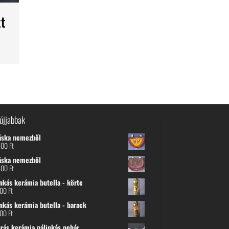
tt
újjabbak
áska nemezből
600
Ft
áska nemezből
600
Ft
nkás kerámia butella - körte
800
Ft
nkás kerámia butella - barack
800
Ft
urás kerámia pálinkás pohár