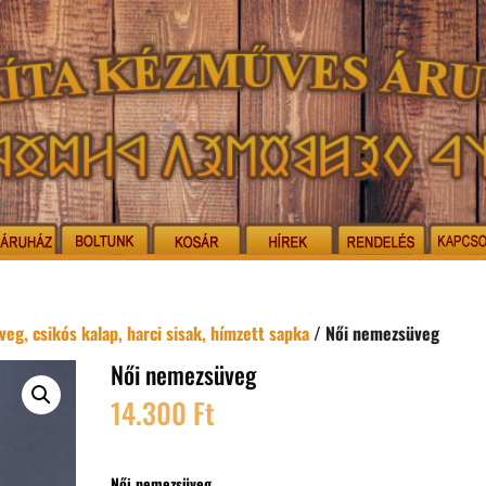
veg, csikós kalap, harci sisak, hímzett sapka
/ Női nemezsüveg
Női nemezsüveg
14.300
Ft
Női nemezsüveg.