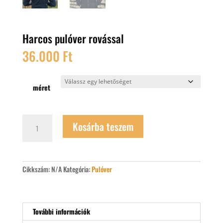
Harcos pulóver rovással
36.000
Ft
méret
Harcos
Kosárba teszem
pulóver
rovással
mennyiség
Cikkszám:
N/A
Kategória:
Pulóver
További információk