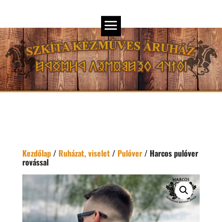
Kezdőlap
/
Ruházat, viselet
/
Pulóver
/ Harcos pulóver
rovással