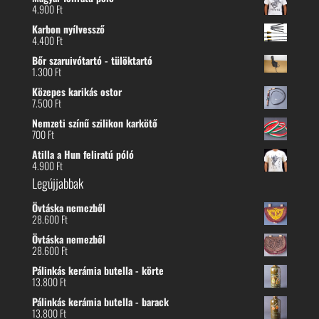
4.900
Ft
Karbon nyílvessző
4.400
Ft
Bőr szaruivótartó - tülöktartó
1.300
Ft
Közepes karikás ostor
7.500
Ft
Nemzeti színű szilikon karkötő
700
Ft
Atilla a Hun feliratú póló
4.900
Ft
Legújjabbak
Övtáska nemezből
28.600
Ft
Övtáska nemezből
28.600
Ft
Pálinkás kerámia butella - körte
13.800
Ft
Pálinkás kerámia butella - barack
13.800
Ft