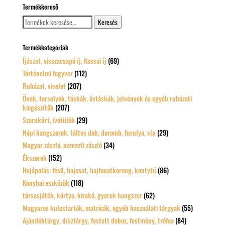
Termékkereső
Keresés
Keresés
a
következőre:
Termékkategóriák
Íjászat, visszacsapó íj, Kassai íj
(69)
Történelmi fegyver
(112)
Ruházat, viselet
(207)
Övek, tarsolyok, táskák, övtáskák, jelvények és egyéb ruházati
kiegészítők
(207)
Szarukürt, ivótülök
(29)
Népi hangszerek, táltos dob, doromb, furulya, síp
(29)
Magyar zászló, nemzeti zászló
(34)
Ékszerek
(152)
Hajápolás: fésű, hajcsat, hajfonatkorong, kontytű
(86)
Konyhai eszközök
(118)
társasjáték, kártya, kirakó, gyerek hangszer
(62)
Magyaros kulcstartók, matricák, egyéb használati tárgyak
(55)
Ajándéktárgy, dísztárgy, festett doboz, festmény, trófea
(84)