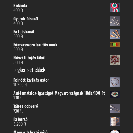
Kokárda
400
Ft
Gyerek fakanál
400
Ft
Fa teáskanál
500
Ft
Fémvesszőre beütős nock
500
Ft
Húsvéti tojás fából
500
Ft
Legkeresettebbek
Felnőtt karikás ostor
11.200
Ft
Autósmatrica-Igazságot Magyarországnak 10db/100 Ft
100
Ft
Táltos dobverő
700
Ft
Fa korsó
5.200
Ft
Magyar feliratú póló