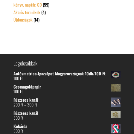
könyv, naptár, CD
(59)
Akciós termékek
(4)
Újdonságok
(14)
Legolcsóbbak
Autósmatrica-Igazságot Magyarországnak 10db/100 Ft
100
Ft
Csomagolópapir
100
Ft
Fűszeres kanál
Ártartomány:
200
Ft
–
300
Ft
200 Ft
Fűszeres kanál
-
300
Ft
300 Ft
Kokárda
300
Ft