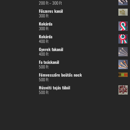
Ártartomány:
200
Ft
–
300
Ft
200 Ft
Fűszeres kanál
-
300
Ft
300 Ft
Kokárda
300
Ft
Kokárda
400
Ft
Gyerek fakanál
400
Ft
Fa teáskanál
500
Ft
Fémvesszőre beütős nock
500
Ft
Húsvéti tojás fából
500
Ft