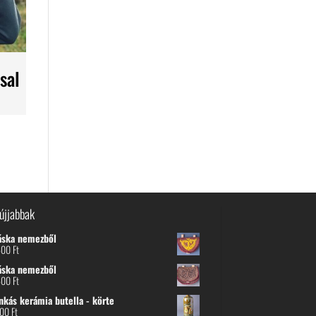
sal
újjabbak
áska nemezből
600
Ft
áska nemezből
600
Ft
nkás kerámia butella - körte
800
Ft