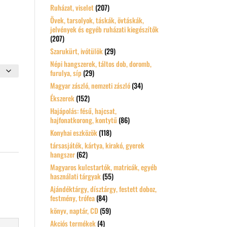
Ruházat, viselet
(207)
Övek, tarsolyok, táskák, övtáskák,
jelvények és egyéb ruházati kiegészítők
(207)
Szarukürt, ivótülök
(29)
Népi hangszerek, táltos dob, doromb,
furulya, síp
(29)
Magyar zászló, nemzeti zászló
(34)
Ékszerek
(152)
Hajápolás: fésű, hajcsat,
hajfonatkorong, kontytű
(86)
Konyhai eszközök
(118)
társasjáték, kártya, kirakó, gyerek
hangszer
(62)
Magyaros kulcstartók, matricák, egyéb
használati tárgyak
(55)
Ajándéktárgy, dísztárgy, festett doboz,
festmény, trófea
(84)
könyv, naptár, CD
(59)
Akciós termékek
(4)