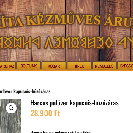
ulóver kapucnis-húzózáras
Harcos pulóver kapucnis-húzózáras
28.900
Ft
Magyar Harcos pulóver szürke csíkkal.