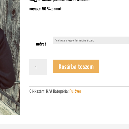
anyaga: 50 % pamut
méret
Harcos
Kosárba teszem
pulóver
kapucnis-
húzózáras
mennyiség
Cikkszám:
N/A
Kategória:
Pulóver