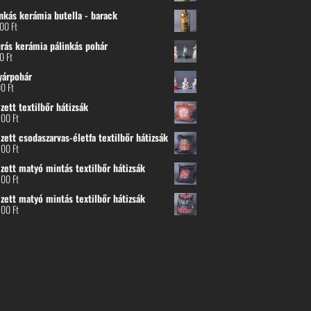
nkás kerámia butella - barack
800
Ft
urás kerámia pálinkás pohár
00
Ft
yárpohár
00
Ft
ett textilbőr hátizsák
500
Ft
ett csodaszarvas-életfa textilbőr hátizsák
500
Ft
zett matyó mintás textilbőr hátizsák
500
Ft
zett matyó mintás textilbőr hátizsák
500
Ft