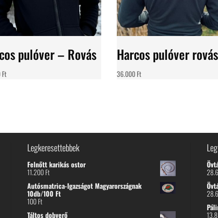
cos pulóver – Rovás
Harcos pulóver rovás
0
Ft
36.000
Ft
Legkeresettebbek
Leg
Felnőtt karikás ostor
Övt
11.200
Ft
28.
Autósmatrica-Igazságot Magyarországnak
Övt
10db/100 Ft
28.
100
Ft
Páli
Táltos dobverő
13.