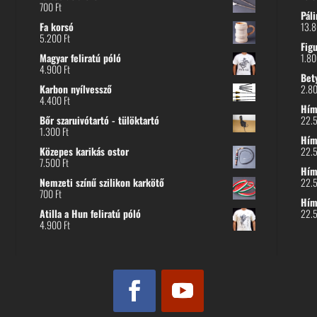
700
Ft
Páli
Fa korsó
13.
5.200
Ft
Fig
Magyar feliratú póló
1.8
4.900
Ft
Bet
Karbon nyílvessző
2.8
4.400
Ft
Hímz
Bőr szaruivótartó - tülöktartó
22.
1.300
Ft
Hímz
Közepes karikás ostor
22.
7.500
Ft
Hím
Nemzeti színű szilikon karkötő
22.
700
Ft
Hím
Atilla a Hun feliratú póló
22.
4.900
Ft