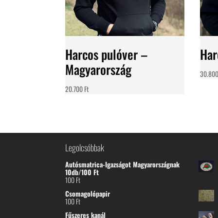
Harcos pulóver –
Har
Magyarország
30.80
20.700
Ft
Legolcsóbbak
Autósmatrica-Igazságot Magyarországnak
10db/100 Ft
100
Ft
Csomagolópapir
100
Ft
Fűszeres kanál