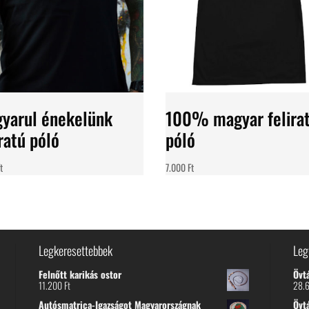
yarul énekelünk
100% magyar felira
iratú póló
póló
t
7.000
Ft
Legkeresettebbek
Leg
Felnőtt karikás ostor
Övt
11.200
Ft
28.
Autósmatrica-Igazságot Magyarországnak
Övt