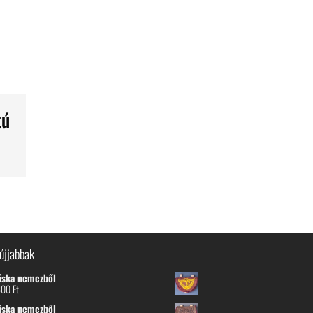
tú
újjabbak
áska nemezből
600
Ft
áska nemezből