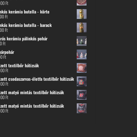
600
Ft
nkás kerámia butella - körte
800
Ft
nkás kerámia butella - barack
800
Ft
urás kerámia pálinkás pohár
00
Ft
yárpohár
00
Ft
ett textilbőr hátizsák
500
Ft
ett csodaszarvas-életfa textilbőr hátizsák
500
Ft
zett matyó mintás textilbőr hátizsák
500
Ft
zett matyó mintás textilbőr hátizsák
500
Ft