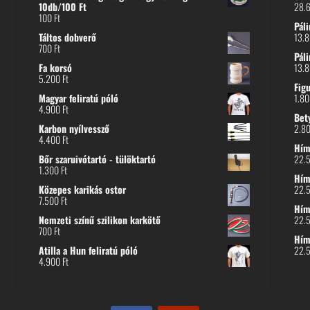
10db/100 Ft
28.
100
Ft
Páli
Táltos dobverő
13.
700
Ft
Páli
Fa korsó
13.
5.200
Ft
Fig
Magyar feliratú póló
1.8
4.900
Ft
Bet
Karbon nyílvessző
2.8
4.400
Ft
Hímz
Bőr szaruivótartó - tülöktartó
22.
1.300
Ft
Hímz
Közepes karikás ostor
22.
7.500
Ft
Hím
Nemzeti színű szilikon karkötő
22.
700
Ft
Hím
Atilla a Hun feliratú póló
22.
4.900
Ft