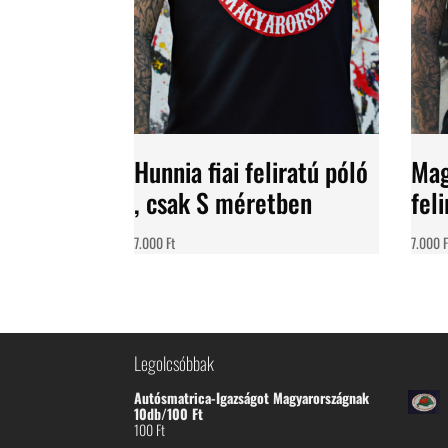
Hunnia fiai feliratú póló
Mag
, csak S méretben
fel
7.000
Ft
7.000
F
Legolcsóbbak
Autósmatrica-Igazságot Magyarországnak
10db/100 Ft
100
Ft