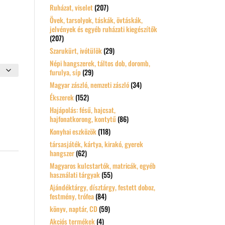
Ruházat, viselet
(207)
Övek, tarsolyok, táskák, övtáskák,
jelvények és egyéb ruházati kiegészítők
(207)
Szarukürt, ivótülök
(29)
Népi hangszerek, táltos dob, doromb,
furulya, síp
(29)
Magyar zászló, nemzeti zászló
(34)
Ékszerek
(152)
Hajápolás: fésű, hajcsat,
hajfonatkorong, kontytű
(86)
Konyhai eszközök
(118)
társasjáték, kártya, kirakó, gyerek
hangszer
(62)
Magyaros kulcstartók, matricák, egyéb
használati tárgyak
(55)
Ajándéktárgy, dísztárgy, festett doboz,
festmény, trófea
(84)
könyv, naptár, CD
(59)
Akciós termékek
(4)