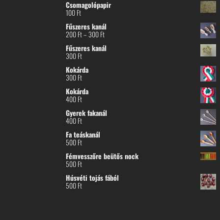
Csomagolópapir
100
Ft
Fűszeres kanál
Ártartomány:
200
Ft
–
300
Ft
200 Ft
Fűszeres kanál
-
300
Ft
300 Ft
Kokárda
300
Ft
Kokárda
400
Ft
Gyerek fakanál
400
Ft
Fa teáskanál
500
Ft
Fémvesszőre beütős nock
500
Ft
Húsvéti tojás fából
500
Ft