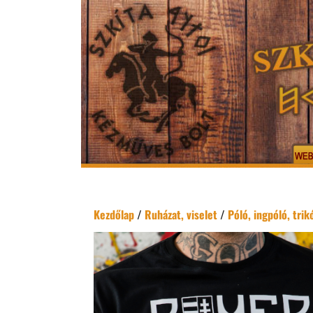
Kezdőlap
/
Ruházat, viselet
/
Póló, ingpóló, trik