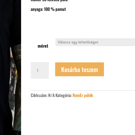
anyaga: 100 % pamut
méret
Romer
Kosárba teszem
56
feliratú
póló
mennyiség
Cikkszám:
N/A
Kategória:
RomEr pólók