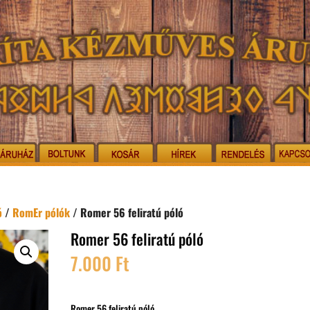
ó
/
RomEr pólók
/ Romer 56 feliratú póló
Romer 56 feliratú póló
7.000
Ft
Romer 56 feliratú póló.