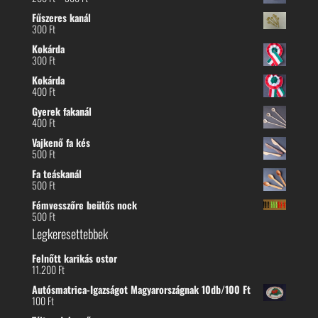
200 Ft
Fűszeres kanál
-
300
Ft
300 Ft
Kokárda
300
Ft
Kokárda
400
Ft
Gyerek fakanál
400
Ft
Vajkenő fa kés
500
Ft
Fa teáskanál
500
Ft
Fémvesszőre beütős nock
500
Ft
Legkeresettebbek
Felnőtt karikás ostor
11.200
Ft
Autósmatrica-Igazságot Magyarországnak 10db/100 Ft
100
Ft