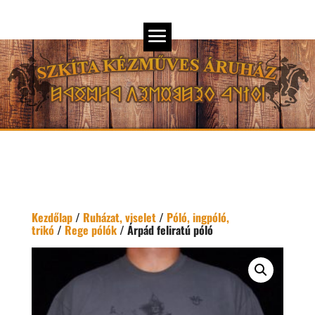
Kezdőlap
/
Ruházat, viselet
/
Póló, ingpóló,
trikó
/
Rege pólók
/ Árpád feliratú póló