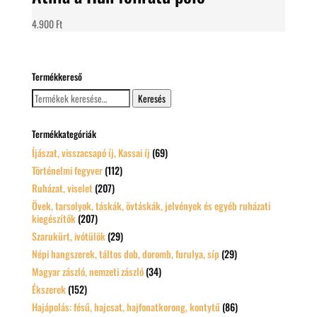
4.900
Ft
Termékkereső
Keresés
Keresés
a
következőre:
Termékkategóriák
Íjászat, visszacsapó íj, Kassai íj
(69)
Történelmi fegyver
(112)
Ruházat, viselet
(207)
Övek, tarsolyok, táskák, övtáskák, jelvények és egyéb ruházati
kiegészítők
(207)
Szarukürt, ivótülök
(29)
Népi hangszerek, táltos dob, doromb, furulya, síp
(29)
Magyar zászló, nemzeti zászló
(34)
Ékszerek
(152)
Hajápolás: fésű, hajcsat, hajfonatkorong, kontytű
(86)