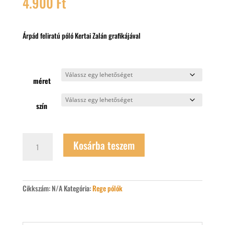
4.900
Ft
Árpád feliratú póló Kertai Zalán grafikájával
méret
szín
Árpád
Kosárba teszem
feliratú
póló
mennyiség
Cikkszám:
N/A
Kategória:
Rege pólók