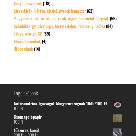
Konyhai eszközök
(118)
társasjáték, kártya, kirakó, gyerek hangszer
(62)
Magyaros kulcstartók, matricák, egyéb használati tárgyak
(55)
Ajándéktárgy, dísztárgy, festett doboz, festmény, trófea
(84)
könyv, naptár, CD
(59)
Akciós termékek
(4)
Újdonságok
(14)
Legolcsóbbak
Autósmatrica-Igazságot Magyarországnak 10db/100 Ft
100
Ft
Csomagolópapir
100
Ft
Fűszeres kanál
Ártartomány:
200
Ft
–
300
Ft