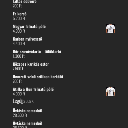
Táltos dobverő
700
Ft
Fa korsó
5.200
Ft
Magyar feliratú póló
4.900
Ft
Karbon nyílvessző
4.400
Ft
Bőr szaruivótartó - tülöktartó
1.300
Ft
Közepes karikás ostor
7.500
Ft
Nemzeti színű szilikon karkötő
700
Ft
Atilla a Hun feliratú póló
4.900
Ft
Legújjabbak
Övtáska nemezből
28.600
Ft
Övtáska nemezből
28.600
Ft