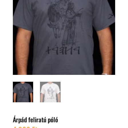
Árpád feliratú póló