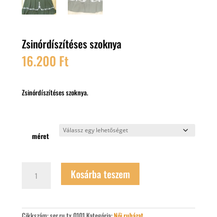
Zsinórdíszítéses szoknya
16.200
Ft
Zsinórdíszítéses szoknya.
méret
Zsinórdíszítéses
Kosárba teszem
szoknya
mennyiség
Cikkszám:
ser.ru.tx.0101
Kategória:
Női ruházat