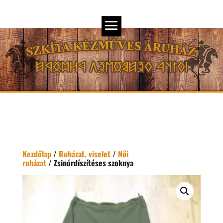
Kezdőlap
/
Ruházat, viselet
/
Női
ruházat
/ Zsinórdíszítéses szoknya