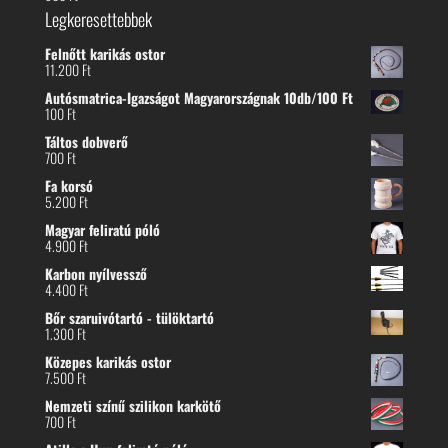
Legkeresettebbek
Felnőtt karikás ostor
11.200
Ft
Autósmatrica-Igazságot Magyarországnak 10db/100 Ft
100
Ft
Táltos dobverő
700
Ft
Fa korsó
5.200
Ft
Magyar feliratú póló
4.900
Ft
Karbon nyílvessző
4.400
Ft
Bőr szaruivótartó - tülöktartó
1.300
Ft
Közepes karikás ostor
7.500
Ft
Nemzeti színű szilikon karkötő
700
Ft