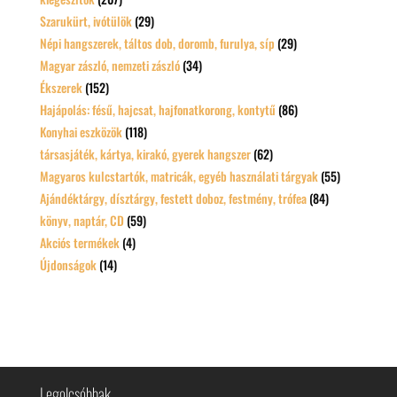
Szarukürt, ivótülök
(29)
Népi hangszerek, táltos dob, doromb, furulya, síp
(29)
Magyar zászló, nemzeti zászló
(34)
Ékszerek
(152)
Hajápolás: fésű, hajcsat, hajfonatkorong, kontytű
(86)
Konyhai eszközök
(118)
társasjáték, kártya, kirakó, gyerek hangszer
(62)
Magyaros kulcstartók, matricák, egyéb használati tárgyak
(55)
Ajándéktárgy, dísztárgy, festett doboz, festmény, trófea
(84)
könyv, naptár, CD
(59)
Akciós termékek
(4)
Újdonságok
(14)
Legolcsóbbak