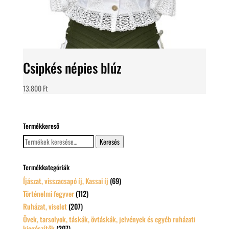
Csipkés népies blúz
13.800
Ft
Termékkereső
Keresés
Keresés
a
következőre:
Termékkategóriák
Íjászat, visszacsapó íj, Kassai íj
(69)
Történelmi fegyver
(112)
Ruházat, viselet
(207)
Övek, tarsolyok, táskák, övtáskák, jelvények és egyéb ruházati
kiegészítők
(207)