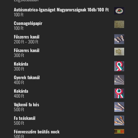
Autósmatrica-Igazságot Magyarországnak 10db/100 Ft
100
Ft
Csomagolópapir
100
Ft
Fűszeres kanál
Ártartomány:
200
Ft
–
300
Ft
200 Ft
Fűszeres kanál
-
300
Ft
300 Ft
Kokárda
300
Ft
Gyerek fakanál
400
Ft
Kokárda
400
Ft
Vajkenő fa kés
500
Ft
Fa teáskanál
500
Ft
Fémvesszőre beütős nock
500
Ft