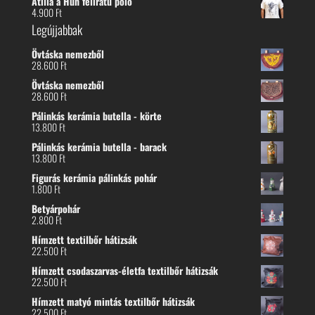
Atilla a Hun feliratú póló
4.900
Ft
Legújjabbak
Övtáska nemezből
28.600
Ft
Övtáska nemezből
28.600
Ft
Pálinkás kerámia butella - körte
13.800
Ft
Pálinkás kerámia butella - barack
13.800
Ft
Figurás kerámia pálinkás pohár
1.800
Ft
Betyárpohár
2.800
Ft
Hímzett textilbőr hátizsák
22.500
Ft
Hímzett csodaszarvas-életfa textilbőr hátizsák
22.500
Ft
Hímzett matyó mintás textilbőr hátizsák
22.500
Ft