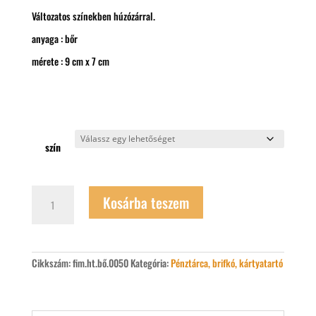
Változatos színekben húzózárral.
anyaga : bőr
mérete : 9 cm x 7 cm
szín
Aprópénzes
Kosárba teszem
pénztárca
mennyiség
Cikkszám:
fim.ht.bő.0050
Kategória:
Pénztárca, brifkó, kártyatartó