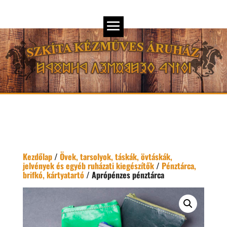
Kezdőlap
/
Övek, tarsolyok, táskák, övtáskák,
jelvények és egyéb ruházati kiegészítők
/
Pénztárca,
brifkó, kártyatartó
/ Aprópénzes pénztárca