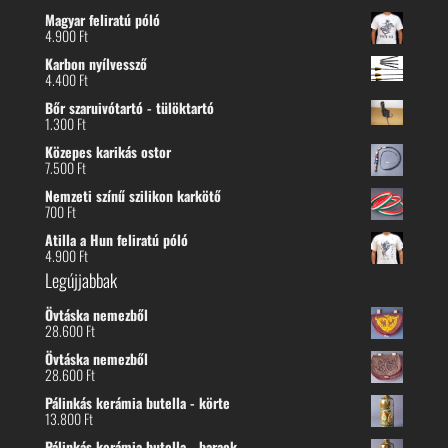
Magyar feliratú póló
4.900
Ft
Karbon nyílvessző
4.400
Ft
Bőr szaruivótartó - tülöktartó
1.300
Ft
Közepes karikás ostor
7.500
Ft
Nemzeti színű szilikon karkötő
700
Ft
Atilla a Hun feliratú póló
4.900
Ft
Legújjabbak
Övtáska nemezből
28.600
Ft
Övtáska nemezből
28.600
Ft
Pálinkás kerámia butella - körte
13.800
Ft
Pálinkás kerámia butella - barack