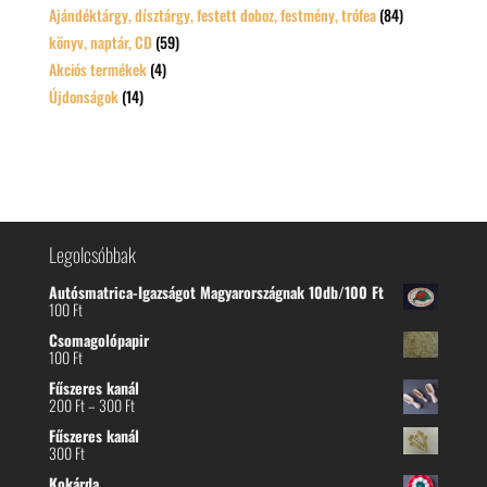
Ajándéktárgy, dísztárgy, festett doboz, festmény, trófea
(84)
könyv, naptár, CD
(59)
Akciós termékek
(4)
Újdonságok
(14)
Legolcsóbbak
Autósmatrica-Igazságot Magyarországnak 10db/100 Ft
100
Ft
Csomagolópapir
100
Ft
Fűszeres kanál
Ártartomány:
200
Ft
–
300
Ft
200 Ft
Fűszeres kanál
-
300
Ft
300 Ft
Kokárda