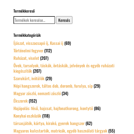
Termékkereső
Keresés
Keresés
a
következőre:
Termékkategóriák
Íjászat, visszacsapó íj, Kassai íj
(69)
Történelmi fegyver
(112)
Ruházat, viselet
(207)
Övek, tarsolyok, táskák, övtáskák, jelvények és egyéb ruházati
kiegészítők
(207)
Szarukürt, ivótülök
(29)
Népi hangszerek, táltos dob, doromb, furulya, síp
(29)
Magyar zászló, nemzeti zászló
(34)
Ékszerek
(152)
Hajápolás: fésű, hajcsat, hajfonatkorong, kontytű
(86)
Konyhai eszközök
(118)
társasjáték, kártya, kirakó, gyerek hangszer
(62)
Magyaros kulcstartók, matricák, egyéb használati tárgyak
(55)