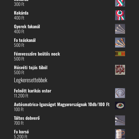
300
Ft
Kokárda
400
Ft
Gyerek fakanál
400
Ft
Fa teáskanál
500
Ft
Fémvesszőre beütős nock
500
Ft
Húsvéti tojás fából
500
Ft
Legkeresettebbek
Felnőtt karikás ostor
11.200
Ft
Autósmatrica-Igazságot Magyarországnak 10db/100 Ft
100
Ft
Táltos dobverő
700
Ft
Fa korsó
5.200
Ft