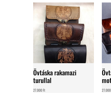
Övtáska rakamazi
Övt
turullal
mot
27.000
Ft
27.00