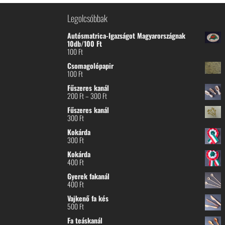
Legolcsóbbak
Autósmatrica-Igazságot Magyarországnak
10db/100 Ft
100
Ft
Csomagolópapir
100
Ft
Fűszeres kanál
Ártartomány:
200
Ft
–
300
Ft
200 Ft
Fűszeres kanál
-
300
Ft
300 Ft
Kokárda
300
Ft
Kokárda
400
Ft
Gyerek fakanál
400
Ft
Vajkenő fa kés
500
Ft
Fa teáskanál