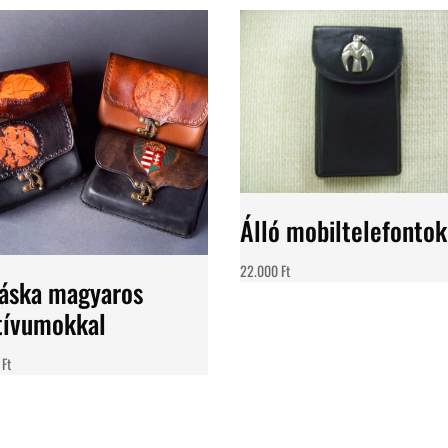
Álló mobiltelefontok
22.000
Ft
áska magyaros
ívumokkal
0
Ft