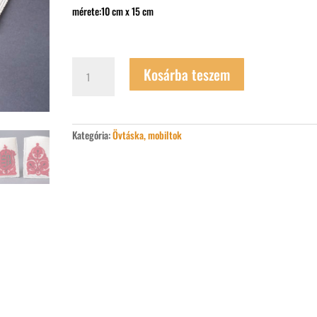
mérete:10 cm x 15 cm
Szűrrátétes
Kosárba teszem
posztó
mobiltok
mennyiség
Kategória:
Övtáska, mobiltok