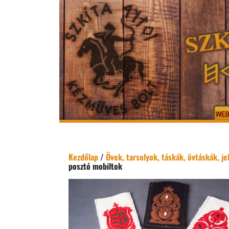
Kezdőlap
/
Övek, tarsolyok, táskák, övtáskák, j
posztó mobiltok