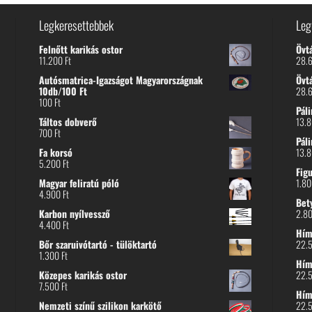
Legkeresettebbek
Leg
Felnőtt karikás ostor
Övt
11.200
Ft
28.
Autósmatrica-Igazságot Magyarországnak
Övt
10db/100 Ft
28.
100
Ft
Páli
Táltos dobverő
13.
700
Ft
Páli
Fa korsó
13.
5.200
Ft
Fig
Magyar feliratú póló
1.8
4.900
Ft
Bet
Karbon nyílvessző
2.8
4.400
Ft
Hímz
Bőr szaruivótartó - tülöktartó
22.
1.300
Ft
Hímz
Közepes karikás ostor
22.
7.500
Ft
Hím
Nemzeti színű szilikon karkötő
22.