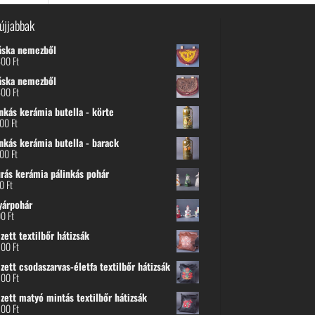
újjabbak
áska nemezből
600
Ft
áska nemezből
600
Ft
nkás kerámia butella - körte
800
Ft
nkás kerámia butella - barack
800
Ft
urás kerámia pálinkás pohár
00
Ft
yárpohár
00
Ft
ett textilbőr hátizsák
500
Ft
ett csodaszarvas-életfa textilbőr hátizsák
500
Ft
zett matyó mintás textilbőr hátizsák
500
Ft