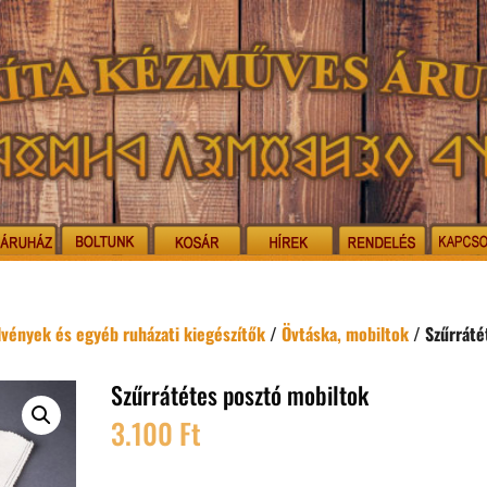
elvények és egyéb ruházati kiegészítők
/
Övtáska, mobiltok
/ Szűrráté
Szűrrátétes posztó mobiltok
3.100
Ft