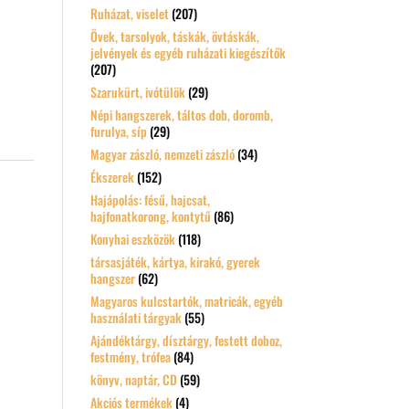
Ruházat, viselet
(207)
Övek, tarsolyok, táskák, övtáskák,
jelvények és egyéb ruházati kiegészítők
(207)
Szarukürt, ivótülök
(29)
Népi hangszerek, táltos dob, doromb,
furulya, síp
(29)
Magyar zászló, nemzeti zászló
(34)
Ékszerek
(152)
Hajápolás: fésű, hajcsat,
hajfonatkorong, kontytű
(86)
Konyhai eszközök
(118)
társasjáték, kártya, kirakó, gyerek
hangszer
(62)
Magyaros kulcstartók, matricák, egyéb
használati tárgyak
(55)
Ajándéktárgy, dísztárgy, festett doboz,
festmény, trófea
(84)
könyv, naptár, CD
(59)
Akciós termékek
(4)