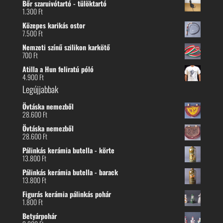
Bőr szaruivótartó - tülöktartó
1.300
Ft
Közepes karikás ostor
7.500
Ft
Nemzeti színű szilikon karkötő
700
Ft
Atilla a Hun feliratú póló
4.900
Ft
Legújjabbak
Övtáska nemezből
28.600
Ft
Övtáska nemezből
28.600
Ft
Pálinkás kerámia butella - körte
13.800
Ft
Pálinkás kerámia butella - barack
13.800
Ft
Figurás kerámia pálinkás pohár
1.800
Ft
Betyárpohár