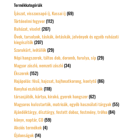
Termékkategóriák
Íjászat, visszacsapó íj, Kassai íj
(69)
Történelmi fegyver
(112)
Ruházat, viselet
(207)
Övek, tarsolyok, táskák, övtáskák, jelvények és egyéb ruházati
kiegészítők
(207)
Szarukürt, ivótülök
(29)
Népi hangszerek, táltos dob, doromb, furulya, síp
(29)
Magyar zászló, nemzeti zászló
(34)
Ékszerek
(152)
Hajápolás: fésű, hajcsat, hajfonatkorong, kontytű
(86)
Konyhai eszközök
(118)
társasjáték, kártya, kirakó, gyerek hangszer
(62)
Magyaros kulcstartók, matricák, egyéb használati tárgyak
(55)
Ajándéktárgy, dísztárgy, festett doboz, festmény, trófea
(84)
könyv, naptár, CD
(59)
Akciós termékek
(4)
Újdonságok
(14)