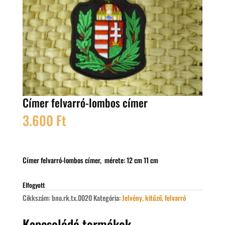
Címer felvarró-lombos címer
3.600
Ft
Címer felvarró-lombos címer, mérete: 12 cm 11 cm
Elfogyott
Cikkszám:
bno.rk.tx.0020
Kategória:
Jelvény, kitűző, felvarró
Kapcsolódó termékek