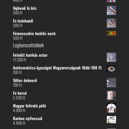
Vajkenő fa kés
500
Ft
Fa teáskanál
500
Ft
Fémvesszőre beütős nock
500
Ft
Legkeresettebbek
Felnőtt karikás ostor
11.200
Ft
Autósmatrica-Igazságot Magyarországnak 10db/100 Ft
100
Ft
Táltos dobverő
700
Ft
Fa korsó
5.200
Ft
Magyar feliratú póló
4.900
Ft
Karbon nyílvessző
4.400
Ft