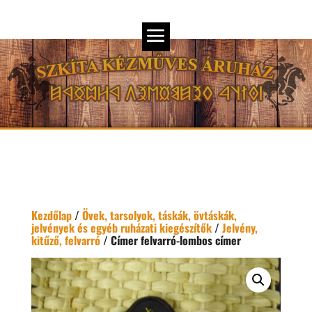
Kezdőlap
/
Övek, tarsolyok, táskák, övtáskák,
jelvények és egyéb ruházati kiegészítők
/
Jelvény,
kitűző, felvarró
/ Címer felvarró-lombos címer