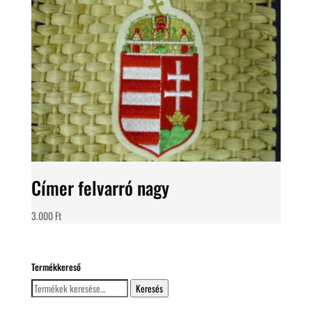
Címer felvarró nagy
3.000
Ft
Termékkereső
Keresés
Keresés
a
következőre: