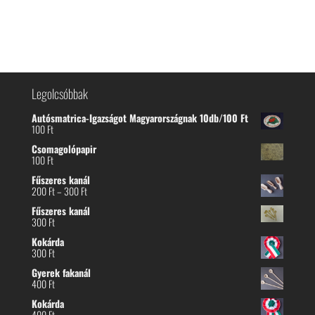
Legolcsóbbak
Autósmatrica-Igazságot Magyarországnak 10db/100 Ft
100
Ft
Csomagolópapir
100
Ft
Fűszeres kanál
Ártartomány:
200
Ft
–
300
Ft
200 Ft
Fűszeres kanál
-
300
Ft
300 Ft
Kokárda
300
Ft
Gyerek fakanál
400
Ft
Kokárda
400
Ft